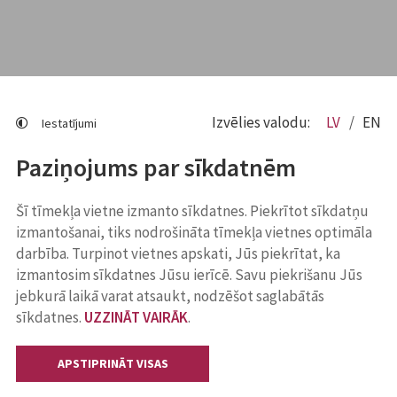
Izvēlies valodu:
LV
EN
Iestatījumi
Paziņojums par sīkdatnēm
Šī tīmekļa vietne izmanto sīkdatnes. Piekrītot sīkdatņu
izmantošanai, tiks nodrošināta tīmekļa vietnes optimāla
darbība. Turpinot vietnes apskati, Jūs piekrītat, ka
izmantosim sīkdatnes Jūsu ierīcē. Savu piekrišanu Jūs
jebkurā laikā varat atsaukt, nodzēšot saglabātās
sīkdatnes.
UZZINĀT VAIRĀK
.
APSTIPRINĀT VISAS