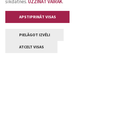
sīkdatnes.
UZZINĀT VAIRĀK
.
APSTIPRINĀT VISAS
PIELĀGOT IZVĒLI
ATCELT VISAS
Kontakti
Jelgavas valstpilsētas pašvaldība
Lielā iela 11, Jelgava, LV-3001