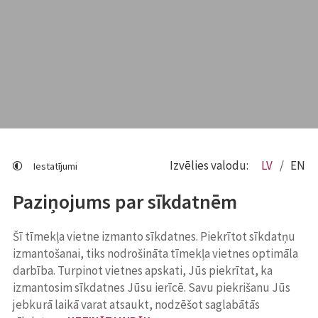
Izvēlies valodu:
LV
EN
Iestatījumi
Paziņojums par sīkdatnēm
Šī tīmekļa vietne izmanto sīkdatnes. Piekrītot sīkdatņu
izmantošanai, tiks nodrošināta tīmekļa vietnes optimāla
darbība. Turpinot vietnes apskati, Jūs piekrītat, ka
izmantosim sīkdatnes Jūsu ierīcē. Savu piekrišanu Jūs
jebkurā laikā varat atsaukt, nodzēšot saglabātās