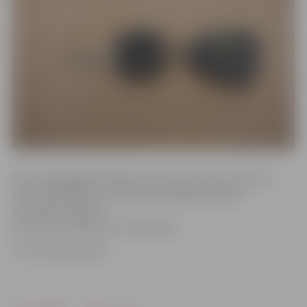
Policija atslēgas īpašnieku lūdz atsaukties, zvanot pa
tālruni 63004216 vai vēršoties Zemgales reģiona
pārvaldes Jelgavas
iecirknī Pētera ielā 5, 16. kabinetā.
Foto: Valsts policija