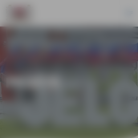
PILSĒTĀ