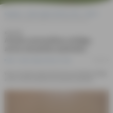
Sākumlapa
Portāla “Jelgavas Vēstnesis” arhīvs
Pilsētā
Atrasta automašīnas atslēga; aicina atsaukties īpašnieku
Klausīties
Atrasta automašīnas atslēga;
aicina atsaukties īpašnieku
29/05/2018
Pilsētā
Portāla “Jelgavas Vēstnesis” arhīvs
Vakar, 28. maijā, Stacijas ielā atrasta automašīnas atslēga
ar pulti. Valsts policija aicina atsaukties īpašnieku.