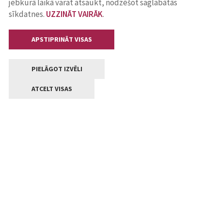
jebkurā laikā varat atsaukt, nodzēšot saglabātās
sīkdatnes.
UZZINĀT VAIRĀK
.
APSTIPRINĀT VISAS
PIELĀGOT IZVĒLI
ATCELT VISAS
Kontakti
Jelgavas valstpilsētas pašvaldība
Lielā iela 11, Jelgava, LV-3001