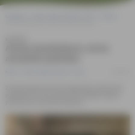
Sākumlapa
Portāla “Jelgavas Vēstnesis” arhīvs
Pilsētā
Atrasts planšetdators; aicina atsaukties īpašnieku
Klausīties
Atrasts planšetdators; aicina
atsaukties īpašnieku
21/06/2019
Pilsētā
Portāla “Jelgavas Vēstnesis” arhīvs
20. jūnijā Jelgavā, Pasta ielas mājas kāpņu telpā atrasts
planšetdators. Valsts policijas (VP) Zemgales reģiona
pārvalde aicina atsaukties īpašnieku.