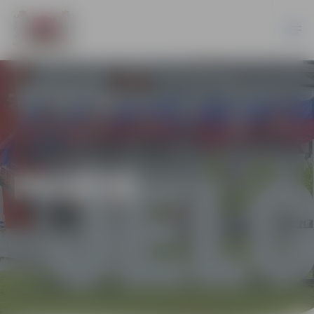
PILSĒTĀ