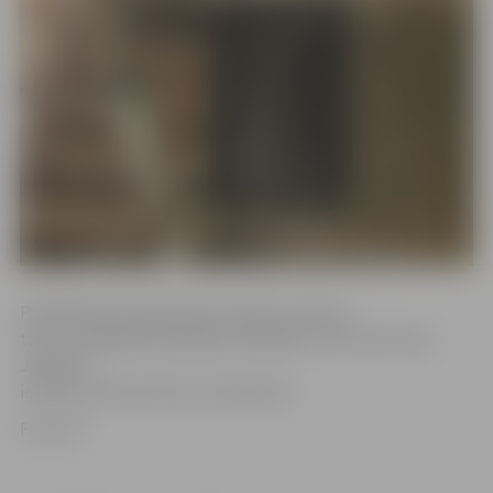
Planšetdatora īpašnieks aicināts zvanīt pa
tālruni 63004280, 63004200, 63004202, 110 vai vērsties
Jelgavas
iecirknī, Pētera ielā 5, 16. kabinetā.
Foto: VP