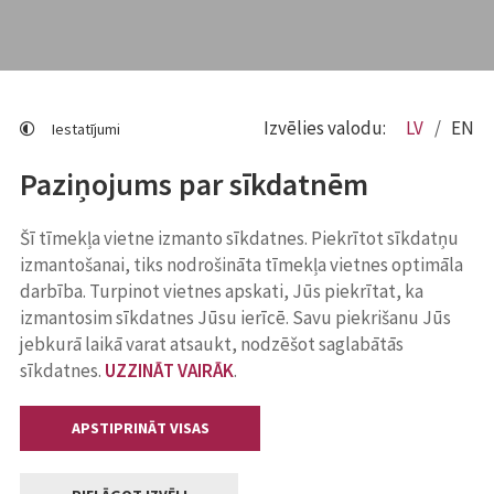
Izvēlies valodu:
LV
EN
Iestatījumi
Paziņojums par sīkdatnēm
Šī tīmekļa vietne izmanto sīkdatnes. Piekrītot sīkdatņu
izmantošanai, tiks nodrošināta tīmekļa vietnes optimāla
darbība. Turpinot vietnes apskati, Jūs piekrītat, ka
izmantosim sīkdatnes Jūsu ierīcē. Savu piekrišanu Jūs
jebkurā laikā varat atsaukt, nodzēšot saglabātās
sīkdatnes.
UZZINĀT VAIRĀK
.
APSTIPRINĀT VISAS