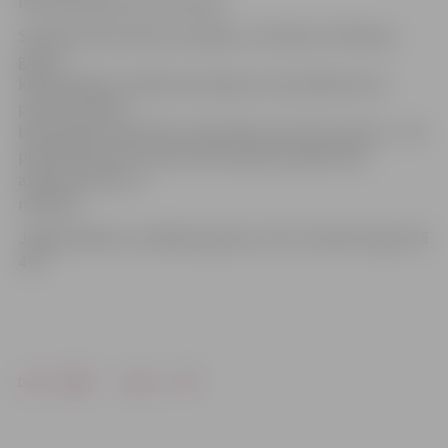
lietu speciāliste Ieva Ozoliņa.
Sarīkojumā netrūka ne dzejoļu, ne dziesmu. Meiteņu
grupa
klātesošajiem veltīja divas dejas, bet priekšnesumu
pauzēs viesiem
bija iespēja noskatīties videosižetu par katru grupu – tās
piedzīvojumiem iesaistoties pilsētas pasākumos,
atpūtas brīžos un
mācībās.
Jelgavas Bērnu sociālās aprūpes centrs atrodas Zirgu ielā
47a.
Drukāt
Dalīties