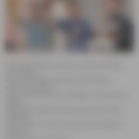
«Gatavojāmies apmēram mēnesi, sanāca tā kā sanāca,
taču audzēkņi
daudz ko iemācījās pašmācības ceļā. Piemēram,
meitenes savas dejas
apguva, skatoties dziesmu videoklipus. Arī mazie savus
dzejoļus
mācījās paši, tādēļ ir gandarījums par paveikto. Mūsu
mērķis bija
iepazīstināt ar to, ko mēs te darām,» tā brīvā laika un
jaunatnes