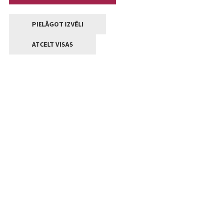
PIELĀGOT IZVĒLI
ATCELT VISAS
Kontakti
Jelgavas valstpilsētas pašvaldība
Lielā iela 11, Jelgava, LV-3001
+371 63005522
pasts@jelgava.lv