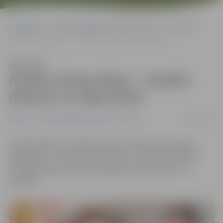
Sākumlapa
Portāla “Jelgavas Vēstnesis” arhīvs
Pilsētā
Atvērto durvju diena – smaidu, dziesmu un deju pilna!
Klausīties
Atvērto durvju diena – smaidu,
dziesmu un deju pilna!
15/04/2016
Pilsētā
Portāla “Jelgavas Vēstnesis” arhīvs
Jelgavas Bērnu sociālās aprūpes centrā šodien īpaša
piektdiena – Atvēto durvju diena, kurā tās iemītnieki
dziedāja, dejoja un iepazīstināja ar savu ikdienu un
sapņiem.