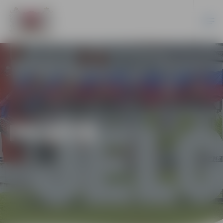
PILSĒTĀ