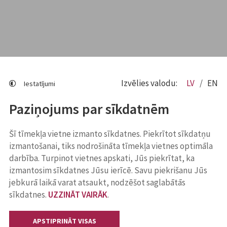
Izvēlies valodu:
LV
EN
Iestatījumi
Paziņojums par sīkdatnēm
Šī tīmekļa vietne izmanto sīkdatnes. Piekrītot sīkdatņu
izmantošanai, tiks nodrošināta tīmekļa vietnes optimāla
darbība. Turpinot vietnes apskati, Jūs piekrītat, ka
izmantosim sīkdatnes Jūsu ierīcē. Savu piekrišanu Jūs
jebkurā laikā varat atsaukt, nodzēšot saglabātās
sīkdatnes.
UZZINĀT VAIRĀK
.
APSTIPRINĀT VISAS