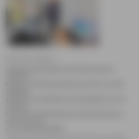
Ilze Knusle-Jankevica
Zemgales Olimpiskajā centrā darbojas sporta
medicīnas
kabinets, kurā ikviens pilsētas sportists var veikt
ikgadējās
pārbaudes, konsultēties traumu gadījumos un arī
ārstēties.
Iniciatīva par šāda kabineta izveidi pieder Sporta
servisa centram,
un to finansē pašvaldība.