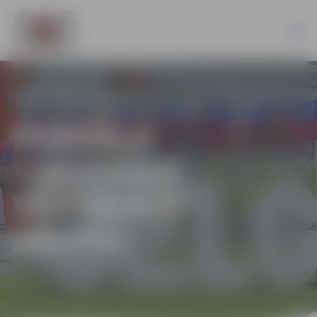
PORTĀLA
“JELGAVAS
VĒSTNESIS”
ARHĪVS