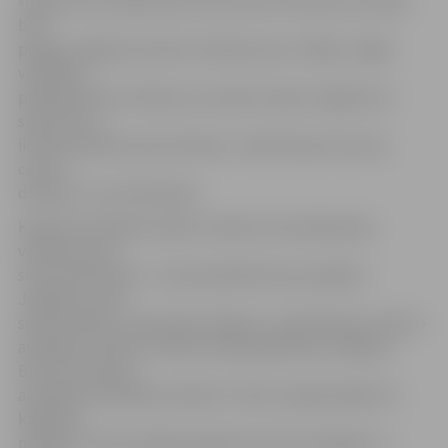
«Agrāk ārstu pārbaudes tika veiktas tikai sporta skolās,
bet
pārējie Jelgavas sportisti mēroja ceļu uz Rīgu. Tagad
veselības
pārbaudes bez maksas var saņemt tepat Jelgavā visi
sportisti no
ikviena pilsētas sporta kluba,» stāsta Sporta servisa
centra
direktors Juris Kaminskis.
Kabinets darbojas nepilnu mēnesi, bet pārbaudes
veiktas jau ap
simts sportistiem – pie speciālistiem jau pabijuši
Jelgavas Ledus
sporta skolas, cīņas kluba «Milons», karatē kluba «Shinri»
audzēkņi, bokseri. Šobrīd mediķi pārbauda Jelgavas
BJSS visu grupu
audzēkņu veselības stāvokli. «Viens no galvenajiem šī
kabineta
mērķiem ir pēc iespējas agrāk pamanīt pataloģiju un