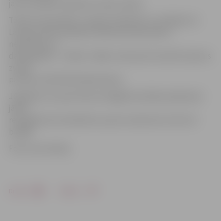
jau var atsākt trenēties ar pilnu slodzi.
Tā kā visi speciālisti ir augsti kvalificēti un strādā arī ar
Latvijas valstsvienībām, kabineta darba laiks ir
nenoteikts un
darba grafiks – slīdošs. Tāpēc interesenti aicināti vispirms
zvanīt
pa tālruni 26175524 (Aleksandrs).
Jāpiebilst, ka sportistiem obligātā veselības pārbaude
jāveic
reizi gadā, bet atkarībā no sporta veida tās var būt arī
biežāk.
Foto: Ivars Veiliņš
Drukāt
Dalīties