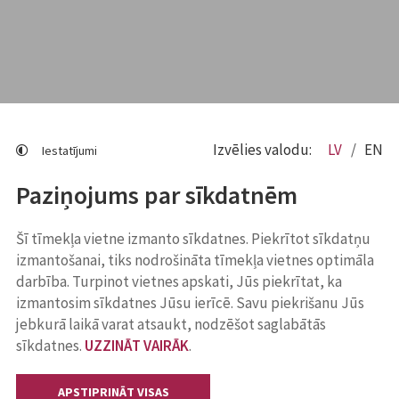
Izvēlies valodu:
LV
EN
Iestatījumi
Paziņojums par sīkdatnēm
Šī tīmekļa vietne izmanto sīkdatnes. Piekrītot sīkdatņu
izmantošanai, tiks nodrošināta tīmekļa vietnes optimāla
darbība. Turpinot vietnes apskati, Jūs piekrītat, ka
izmantosim sīkdatnes Jūsu ierīcē. Savu piekrišanu Jūs
jebkurā laikā varat atsaukt, nodzēšot saglabātās
sīkdatnes.
UZZINĀT VAIRĀK
.
APSTIPRINĀT VISAS