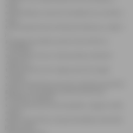
sniegt
rekomendācijas, lai sportisti nesabojātu savu veselību,»
stāsta
kabineta galvenais ārsts Aleksandrs Matjuņins, norādot –
ja
pataloģija tiek atklāta, sportists tiek nosūtīts uz
izmeklēšanu
specializētos centros un laboratorijās, jo kabinetā
Jelgavā nav
tādas aparatūras. Ārsts Jelgavas sportistu kopējo
veselības
stāvokli vērtē kā labu, bet atzīst, ka bijuši jau ap desmit
gadījumu, kad mediķiem radušās aizdomas par
problēmām. Jāpiebilst,
ka, pēc Sporta servisa centra aplēsēm, Jelgavā ir vairāk
nekā 50
dažādu sporta klubu un kopumā mediķiem redzeslokā
jāpatur vairāk