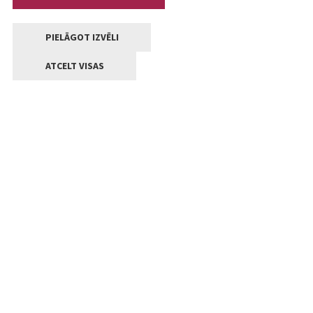
PIELĀGOT IZVĒLI
ATCELT VISAS
Kontakti
Jelgavas valstpilsētas pašvaldība
Lielā iela 11, Jelgava, LV-3001
+371 63005522
pasts@jelgava.lv