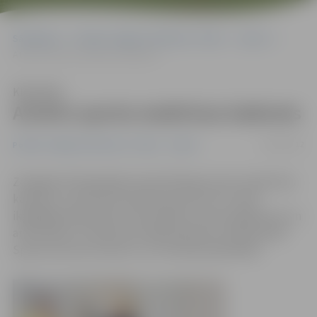
Sākumlapa
Portāla “Jelgavas Vēstnesis” arhīvs
Sports
Atvērts sporta medicīnas kabinets
Klausīties
Atvērts sporta medicīnas kabinets
10/04/2012
Portāla “Jelgavas Vēstnesis” arhīvs
Sports
Zemgales Olimpiskajā centrā darbojas sporta medicīnas
kabinets, kurā ikviens pilsētas sportists var veikt
ikgadējās pārbaudes, konsultēties traumu gadījumos un
arī ārstēties. Iniciatīva par šāda kabineta izveidi pieder
Sporta servisa centram, un to finansē pašvaldība.