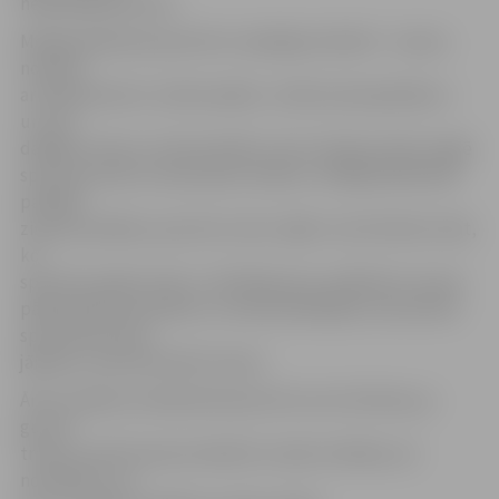
nekā 2500 sportistu.
Mediķi pārbauda sportistu vispārīgo stāvokli – nosver,
nomēra,
ar dinamometru izmēra spēku, izmēra asinsspiedienu –
un veic
dažādus testus, lai konstatētu, kā uz fizisko slodzi reaģē
sportista sirds un asinsvadu sistēma. «Pēdējā laikā bieži
parādās
ziņas par pēkšņu sportistu nāvi, tāpēc ir ļoti būtiski zināt,
ko
sportists spēj izturēt,» tā A.Matjuņins, piebilstot, ka par
pārbaudēs konstatēto un rekomendācijām, kas katram
sportistam būtu
jāievēro, tiek informēti treneri.
Ārsts norāda, ka kabinetā sportisti var arī vērsties, ja
guvuši
traumu, pēctraumas stāvoklī, arī pēc slimības, lai
novērtētu, vai