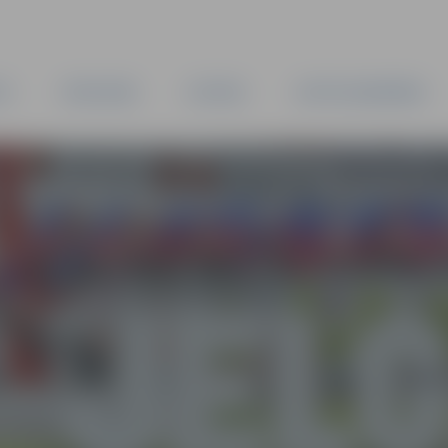
TA
PAŠVALDĪBA
IESTĀDES
KAPITĀLSABIEDRĪBAS