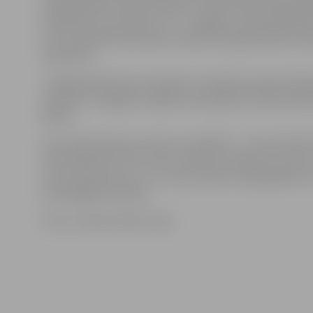
dalībniekiem vairāk nekā pērn. 24 autobraucēji piedalīj
pārbūvēto auto klasē», 19 – «smagajā», stāsta pasāku
LLU Tehniskās fakultātes Studentu pašpārvaldes vadīt
Reihmanis.
«Viegli pārbūvēto auto klasē» uzvarēja Armands Dulbe
savukārt «smagajā» visilgāk trasē spēja noturēties Ro
Bāriņš.
Auto izdzīvošanas princips ir vienkāršs – no starta līdz
tiek dalībnieki, kuri ar savu spēkratu spējuši no trases 
savus konkurentus. Uz uzvar, protams, spēcīgākie au
prasmīgākie braucēji.
Foto un video: Raitis Supe