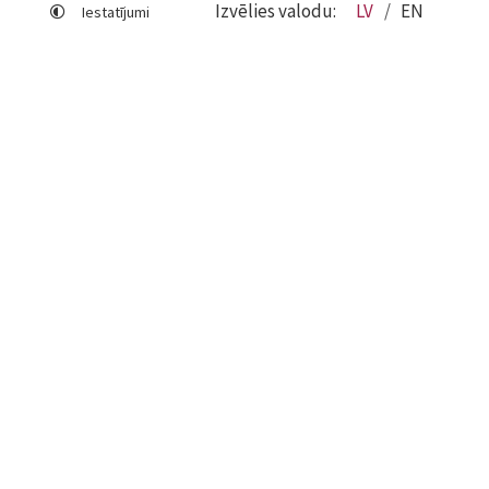
Izvēlies valodu:
LV
EN
Iestatījumi
Lapas karte
Viegli lasīt
Sociālo mediju lietošana
Sīkdatņu izmantošana
Piekļūstamības paziņojums