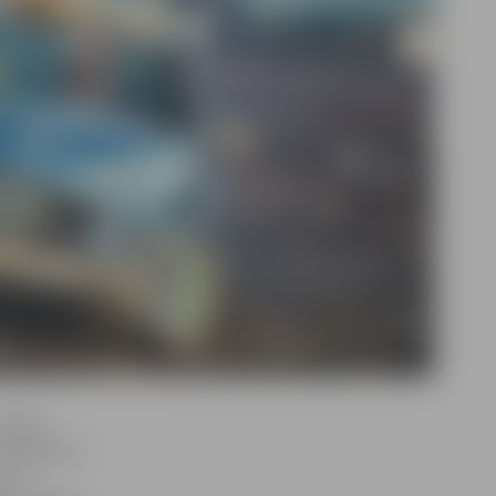
ensības
 dalībnieku
ar 11