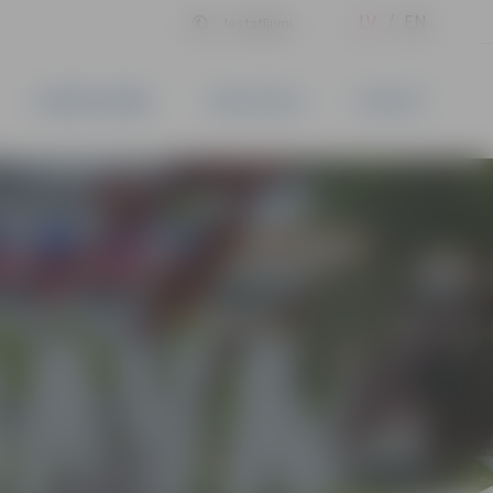
LV
EN
Iestatījumi
UZŅĒMĒJDARBĪBA
PAKALPOJUMI
KONTAKTI