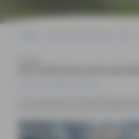
Sākumlapa
Portāla “Jelgavas Vēstnesis” arhīvs
Pilsētā
Klausīties
Auto izdzīvošana pulcē rekordlie
Pilsētā
Portāla “Jelgavas Vēstnesis” arhīvs
Ar «Auto izdzīvošanas» sacensībām sestdienas pēcpusd
dienas garā «Mehu dienu» programma. Šogad sacensībās