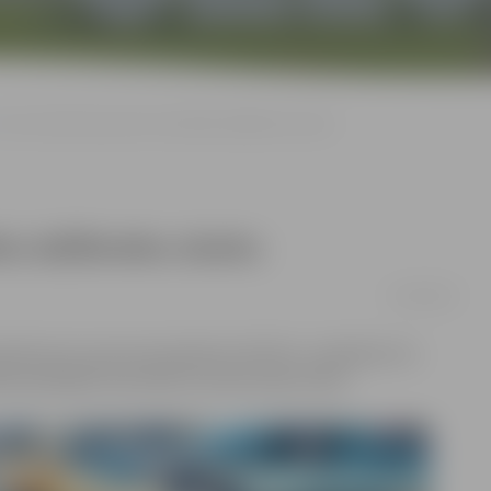
Auto izdzīvošana pulcē rekordlielu dalībnieku skaitu
lu dalībnieku skaitu
25/04/2016
ienā auto sporta kompleksā «Rullītis» noslēdzās trīs
 piedalījās rekordliels autobraucēju skaits.