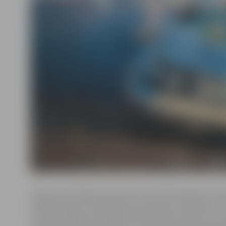
Nu jau par tradīciju kļuvušās «Auto izdzīvošanas» sac
pēdējos gados iemantojušas jo īpaši lielu skatītāju un
interesi. Šogad sacensībās startēja 43 braucēji, kas ir p