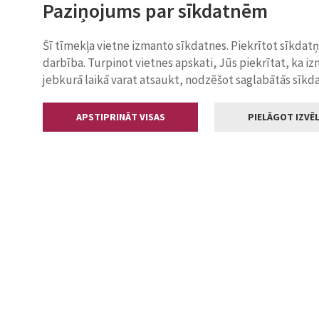
Paziņojums par sīkdatnēm
Šī tīmekļa vietne izmanto sīkdatnes. Piekrītot sīkdat
darbība. Turpinot vietnes apskati, Jūs piekrītat, ka i
jebkurā laikā varat atsaukt, nodzēšot saglabātās sīkd
APSTIPRINĀT VISAS
PIELĀGOT IZVĒL
Kontakti
Jelgavas valstp
Lielā iela 11
+371 630055
pasts@jelga