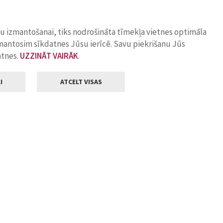
ņu izmantošanai, tiks nodrošināta tīmekļa vietnes optimāla
zmantosim sīkdatnes Jūsu ierīcē. Savu piekrišanu Jūs
atnes.
UZZINĀT VAIRĀK
.
I
ATCELT VISAS
Klientu apkalpošana
ilsētas pašvaldība
Darba laiks
, Jelgava, LV-3001
Pirmdienās
8.00 - 18.00
Otrdienās
8.00 - 17.00
22
Trešdienās
8.00 - 17.00
va.lv