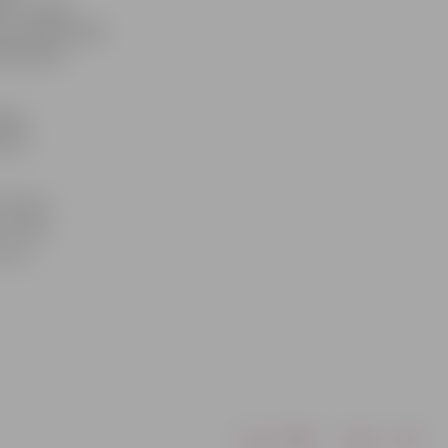
ās «viegli
ma organizētājs
ājs Aldis
rgs,
berts
 finišam
«izsist»
to un
Drukāt
Dalīties