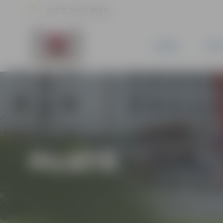
24.3 °C, 3 m/s, 46.2 %
JAUNUMI
PILSĒ
PILSĒTĀ