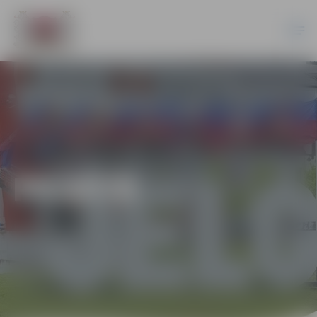
PILSĒTĀ