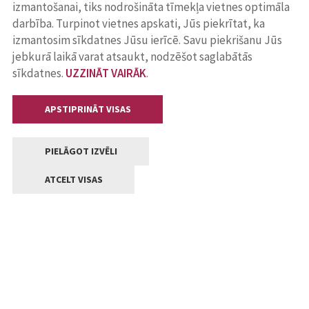
izmantošanai, tiks nodrošināta tīmekļa vietnes optimāla
darbība. Turpinot vietnes apskati, Jūs piekrītat, ka
izmantosim sīkdatnes Jūsu ierīcē. Savu piekrišanu Jūs
jebkurā laikā varat atsaukt, nodzēšot saglabātās
sīkdatnes.
UZZINĀT VAIRĀK
.
APSTIPRINĀT VISAS
PIELĀGOT IZVĒLI
ATCELT VISAS