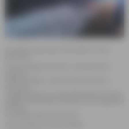
Par avāriju pie apļa ziņoja tviterlietotājs Arvis Ļaksa
‏@ArvisLaksa.
Portāls www.jelgavasvestnesis.lv noskaidroja Valsts
policijā, ka
avārija notika Rīgas–Jelgavas šosejas 44. kilometrā.
Automašīna
«Ssang Young Kairon», ko vadīja 1963. gadā dzimis vīrietis,
apgāzās. Pēc sākotnējās informācijas, cietušo negadījumā
nav. Tāpat
autovadītājs nebija lietojis alkoholu.
Policija noskaidros notikušā apstākļus.