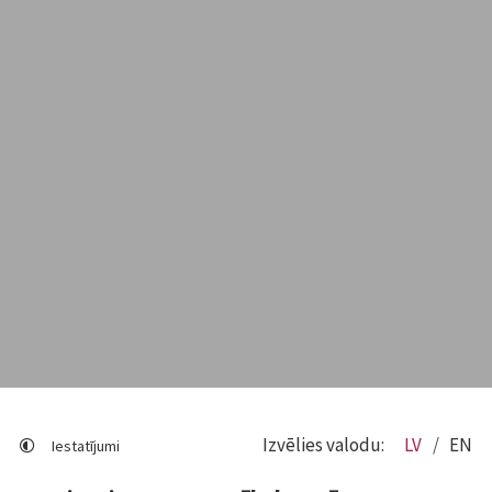
Izvēlies valodu:
LV
EN
Iestatījumi