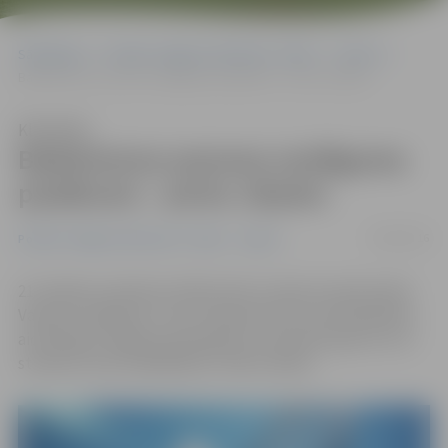
Sākumlapa
Portāla “Jelgavas Vēstnesis” arhīvs
Sports
Badmintona sezonas noslēguma pasākums – pirms Jāņiem
Klausīties
Badmintona sezonas noslēguma
pasākums – pirms Jāņiem
20/06/2016
Portāla “Jelgavas Vēstnesis” arhīvs
Sports
21. jūnijā no pulksten 16 līdz 20 LLU Sporta namā notiks
Vasaras saulgriežu turnīrs badmintonā, kurā piedalīties
aicināti gan Jelgavas pieaugušie un jaunieši, gan arī LLU
studenti, kā arī spēlētāji no citām vietām.