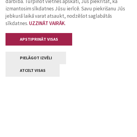
darbība. Turpinot vietnes apskati, Jūs piekrītat, ka
izmantosim sīkdatnes Jūsu ierīcē. Savu piekrišanu Jūs
jebkurā laikā varat atsaukt, nodzēšot saglabātās
sīkdatnes.
UZZINĀT VAIRĀK
.
APSTIPRINĀT VISAS
PIELĀGOT IZVĒLI
ATCELT VISAS
Kontakti