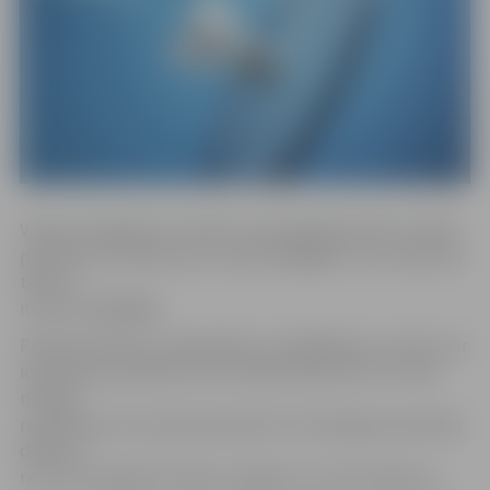
Vasaras saulgriežu turnīram var pieteikties līdz 21. jūnija
pulksten 14, rakstot pa e–pastu jbk@jbk.lv vai zvanot pa
tālruņa
numuru 26624466.
Pietiekumā būtu arī jānorāda, vai spēlētājs uz turnīru var
ierasties jau pulksten 16, vai tikai pulksten 18. Turnīra
rīkotāji
respektēs, ka 21. jūnijs daudziem ir ierastā garuma darba
diena un
ne visi var paspēt ierasties Jelgavā uz turnīra sākumu.