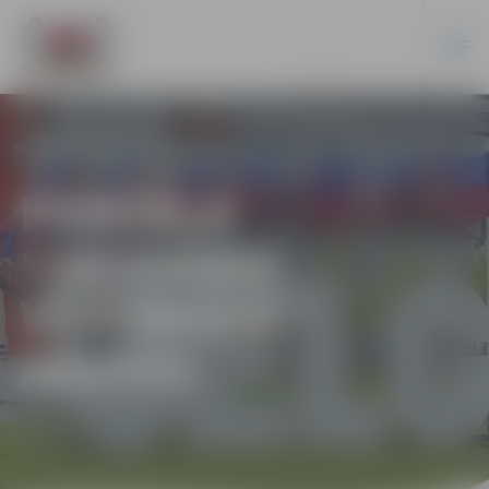
PORTĀLA
“JELGAVAS
VĒSTNESIS”
ARHĪVS