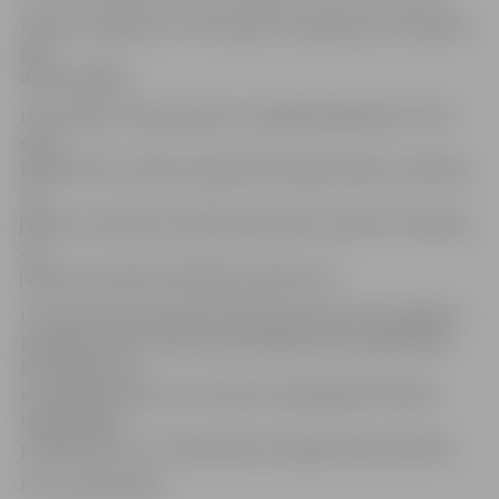
Vasaras saulgriežu turnīrā plānots spēlēt gan vienspēles,
gan
dubultspēlēs.
Līdz Jāņiem interesentiem ir iespēja piedalīties arī vēl
divos
badmintona treniņos iepriekš ierastajos laikos: pirmdien,
20.
jūnijā, no pulksten 16.30 līdz pulksten 18, kā arī trešdien,
22.
jūnijā, no pulksten 8.30 līdz pulksten 10.
LLU Sporta nama administrācija informē, ka 22. jūnijā no
pulksten 13 LLU Sporta nams badmintona vajadzībām
būs slēgts līdz
pat augusta vidum. LLU Sporta namā plānoti būtiski
remontdarbi
peldbaseinā, un tas ietekmēs arī pārējo telpu darbību.
Foto: publicitātes