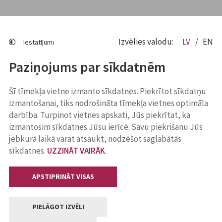
Izvēlies valodu:
LV
EN
Iestatījumi
Paziņojums par sīkdatnēm
Šī tīmekļa vietne izmanto sīkdatnes. Piekrītot sīkdatņu
izmantošanai, tiks nodrošināta tīmekļa vietnes optimāla
darbība. Turpinot vietnes apskati, Jūs piekrītat, ka
izmantosim sīkdatnes Jūsu ierīcē. Savu piekrišanu Jūs
jebkurā laikā varat atsaukt, nodzēšot saglabātās
sīkdatnes.
UZZINĀT VAIRĀK
.
APSTIPRINĀT VISAS
PIELĀGOT IZVĒLI