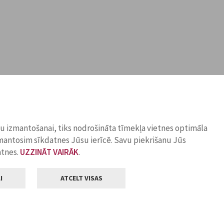
ņu izmantošanai, tiks nodrošināta tīmekļa vietnes optimāla
zmantosim sīkdatnes Jūsu ierīcē. Savu piekrišanu Jūs
atnes.
UZZINĀT VAIRĀK
.
I
ATCELT VISAS