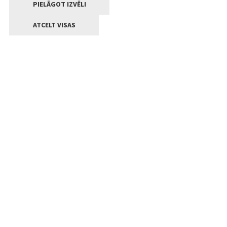
PIELĀGOT IZVĒLI
ATCELT VISAS
Kontakti
Jelgavas valstpilsētas pašvaldība
Lielā iela 11, Jelgava, LV-3001
+371 63005522
pasts@jelgava.lv
Klientu apkalpošana