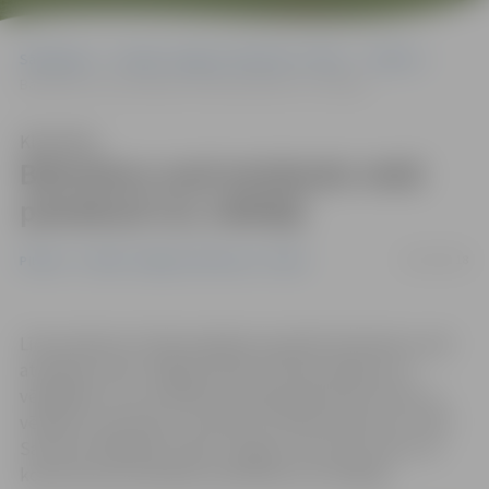
Sākumlapa
Portāla “Jelgavas Vēstnesis” arhīvs
Pilsētā
Balsošanu savā atrašanās vietā pieteikuši 311 vēlētāji
Klausīties
Balsošanu savā atrašanās vietā
pieteikuši 311 vēlētāji
06/10/2018
Pilsētā
Portāla “Jelgavas Vēstnesis” arhīvs
Līdz pulksten 12 bija iespējams pieteikt balsošanu savā
atrašanās vietā. Jelgavā saņemti 203 iesniegumi no
vēlētājiem, kuri veselības stāvokļa dēļ nevar doties uz
vēlēšanu iecirkņiem. Savukārt vēl 108 cilvēki savu izvēli
Saeimas vēlēšanās izdarīs Jelgavas cietumā. Līdz ar to
kopumā savā atrašanās vietā balsos 311 vēlētāji.