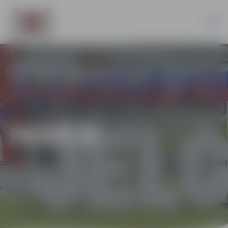
PILSĒTĀ