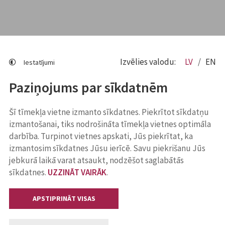
Izvēlies valodu:
LV
EN
Iestatījumi
Paziņojums par sīkdatnēm
Šī tīmekļa vietne izmanto sīkdatnes. Piekrītot sīkdatņu
izmantošanai, tiks nodrošināta tīmekļa vietnes optimāla
darbība. Turpinot vietnes apskati, Jūs piekrītat, ka
izmantosim sīkdatnes Jūsu ierīcē. Savu piekrišanu Jūs
jebkurā laikā varat atsaukt, nodzēšot saglabātās
sīkdatnes.
UZZINĀT VAIRĀK
.
APSTIPRINĀT VISAS