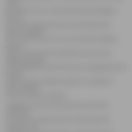
cilvēki
jeb 23,89 procenti no visiem pilsētas balsstiesīgajiem.
Iecirknī,
kas atrodas Jelgavas kultūras namā, kāda kundze
sajaukusi vēlēšanu
urnu ar atkritumu tvertni un savu aizlīmēto vēlēšanu
aploksni
iemetusi atkritumiem paredzētā tvertnē. Iecirkņa
vēlēšanu komisijas
priekšsēdētājs Ivo Akermanis stāsta, ka šajā gadījumā viņi
kundzei
atdevuši izmesto vēlēšanu aploksni un aicinājuši to
iemest vēlēšanu
urnā, ko kundze arī izdarījusi.
Jāatgādina, ka visi iecirkņi šodien būs atvērti līdz
pulksten 20
un nobalsot var jebkurā iecirknī. Tāpat šodien līdz
pulksten 12 vēl