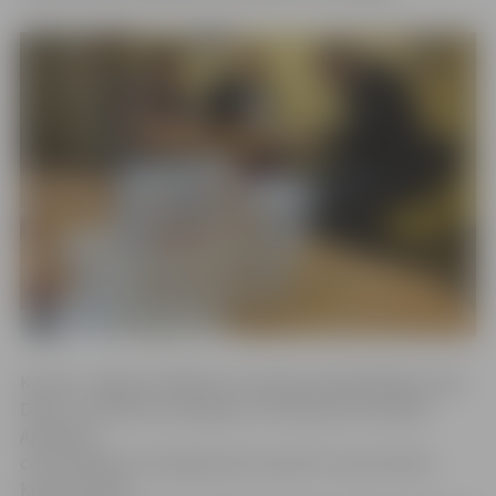
Kā saka Jelgavas Vēlēšanu komisija priekšsēdētājs Jānis
Dēvics, tad šoreiz iesniegumi ir tika daudz kā nekad.
Apmēram
ceturtā daļa no iesniegumiem saņemti no personām,
kuras atrodas