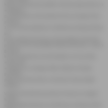
kādā no ārstniecības iestādēm. Noteikumi gan paredz, ka
iesniegumu
par vēlmi balsot savā atrašanās vietā var iesniegt arī pēc
pulksten
12, taču tad jau jārēķinās, ka vēlēšanas komisijas pārstāvji
pie
jums ieradīsies tikai tad, ja to būs iespējams izdarīt līdz
pulksten 20. Pēc iepriekšējo vēlēšanu pieredzes, J.Dēvics
gan saka,
ka mūsu pilsētā pat tiem balsotājiem, kuri kaut kādu
iemeslu dēļ
iesniegumus ir iesnieguši vēlāk, vēlēšanu komisijas
pārstāvji ir
paguvuši ierasties laikus un ikvienam ir bijusi iespēja
nobalsot.
Vēlētāju aktivitāte līdz pulksten 12 liecina, ka Jelgavā
kopā ar
iepriekšējās balsošanas rezultātiem jau nobalsojuši 9342