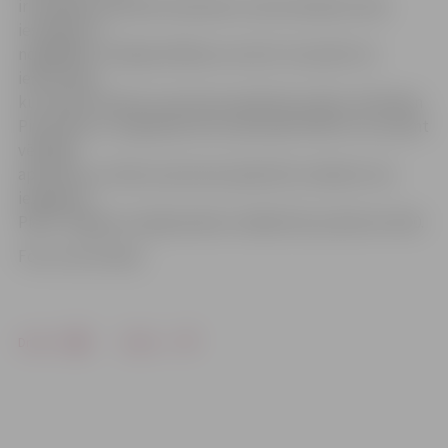
ir iespējams pieteikt balsošanu savā atrašanās vietā,
iesniegumu
nogādājot tuvākajā vēlēšanu iecirknī. Savukārt tie
iedzīvotāji,
kuri balsot dosies ar personas apliecību (eID), vēl šodien
Pilsonības un migrācijas lietu pārvaldē (PMLP) var izņemt
vēlētāja
apliecību, jo tikai ar personas apliecību nobalsot nav
iespējams.
PMLP Jelgavas nodaļa šodien strādās līdz pulksten 16.30.
Foto: Ivars Veiliņš
Drukāt
Dalīties