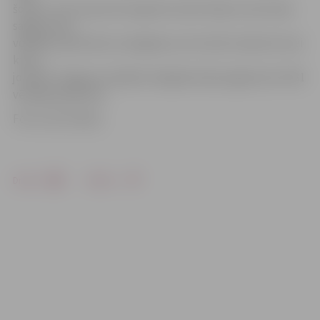
šodien. Taču kopumā raugoties iedzīvotāji, kuriem bija
sagatavotas
vēlētāju apliecības izsniegšanai, tās tomēr izņēmuši visai
kūtri,
jo PMLP Jelgavas nodaļā izsniegšanai bija sagatavota 2781
vēlētāja apliecība.
Foto: Ivars Veiliņš
Drukāt
Dalīties