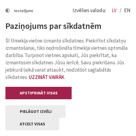
Izvēlies valodu:
LV
EN
Iestatījumi
Paziņojums par sīkdatnēm
Šī tīmekļa vietne izmanto sīkdatnes. Piekrītot sīkdatņu
izmantošanai, tiks nodrošināta tīmekļa vietnes optimāla
darbība. Turpinot vietnes apskati, Jūs piekrītat, ka
izmantosim sīkdatnes Jūsu ierīcē. Savu piekrišanu Jūs
jebkurā laikā varat atsaukt, nodzēšot saglabātās
sīkdatnes.
UZZINĀT VAIRĀK
.
APSTIPRINĀT VISAS
PIELĀGOT IZVĒLI
ATCELT VISAS