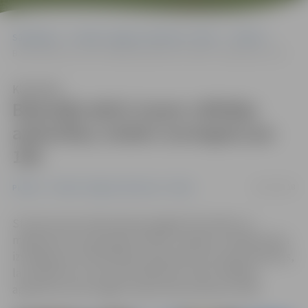
Sākumlapa
Portāla “Jelgavas Vēstnesis” arhīvs
Pilsētā
Balsotāji aktīvi izņem vēlētāju apliecības; šodien izsniegtas jau 100
Klausīties
Balsotāji aktīvi izņem vēlētāju
apliecības; šodien izsniegtas jau
100
06/10/2018
Pilsētā
Portāla “Jelgavas Vēstnesis” arhīvs
Stundu pirms darba dienas beigām Pilsonības un
migrāciju lietu pārvaldes (PMLP) Jelgavas nodaļā šodien
izsniegtas jau 100 vēlētāju apliecības, kas nepieciešamas,
lai nobalsotu ar personas apliecību (eID). Vēlētāja
apliecību vēl var pagūt izņemt līdz pulksten 16.30.