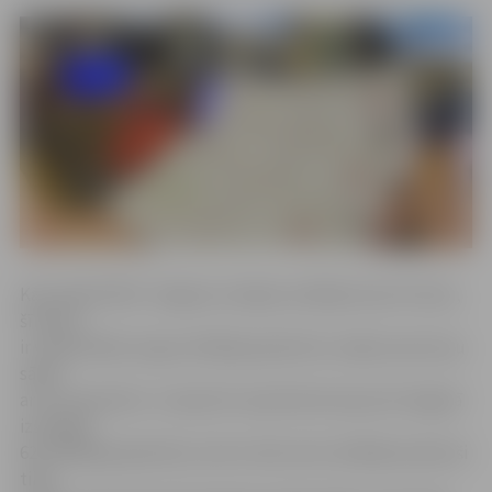
Kā norāda PMLP Jelgavas nodaļas vadītāja Inese Pučeta,
šī diena
ir visaktīvākā, lai gan vēlētāja apliecību varēja izņemt jau
sākot
ar 25. septembri. Ja kopš 25. septembra kopumā Jelgavā
izsniegta
621 vēlētāja apliecība, tad no tām simts vēlētāji izņēmuši
tikai