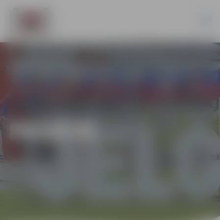
PILSĒTĀ