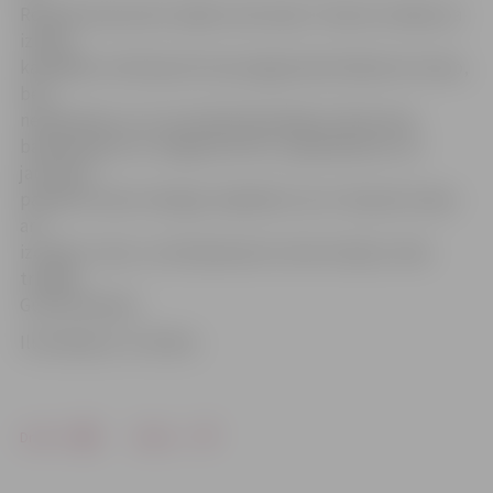
Rolands laukumā ir spēka uzbrucējs. Treneris norāda, ka
izlases
kandidātu vidū bija vēl viens jelgavnieks Maksims Husko,
bet,
neskatoties uz to, ka izlasē tika iekļauts tikai viens
basketbolists no Jelgavas BJSS, ir gandarījums, ka
jaunieši ir
pamanīti valsts mērogā. Jāpiebilst, ka U-16 puišu izlase
arī
izcīnīja 3. vietu, turnīrā pieveicot viens Somiju. Izlasi
trenēja
Guntis Endzels.
Ilustrācija no JV arhīva
Drukāt
Dalīties