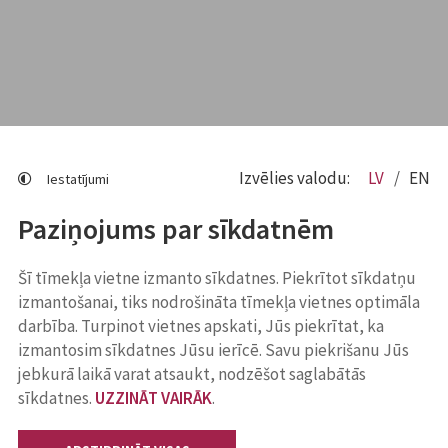
Izvēlies valodu:
LV
EN
Iestatījumi
Paziņojums par sīkdatnēm
Šī tīmekļa vietne izmanto sīkdatnes. Piekrītot sīkdatņu
izmantošanai, tiks nodrošināta tīmekļa vietnes optimāla
darbība. Turpinot vietnes apskati, Jūs piekrītat, ka
izmantosim sīkdatnes Jūsu ierīcē. Savu piekrišanu Jūs
jebkurā laikā varat atsaukt, nodzēšot saglabātās
sīkdatnes.
UZZINĀT VAIRĀK
.