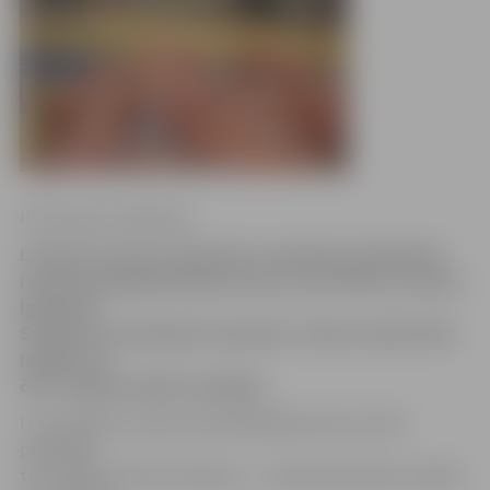
Ilze Knusle-Jankevica
Latvijas U-16 un U-18 puišu un meiteņu basketbola
izlases piedalījās Baltijas kausā, kurā tiekas Latvijas,
Igaunijas,
Somijas un Zviedrijas komandas. Izlašu sastāvā tika
iekļauti arī
četri Jelgavas BJSS audzēkņi.
U-16 meiteņu izlases sastāvā Baltijas kausa izcīņā
piedalījās
trīs Jelgavas BJSS meitenes – Janeta Rozentāle, Sindija