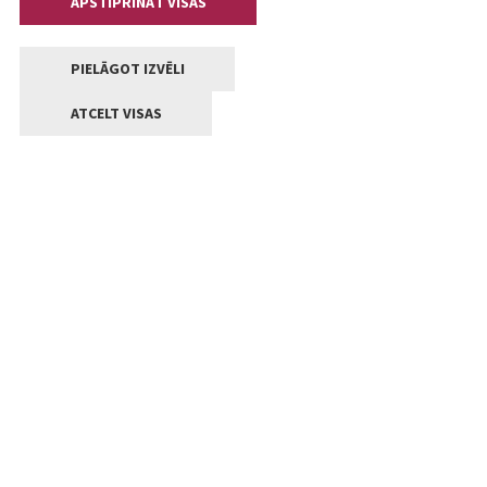
APSTIPRINĀT VISAS
PIELĀGOT IZVĒLI
ATCELT VISAS
Kontakti
Jelgavas valstpilsētas pašvaldība
Lielā iela 11, Jelgava, LV-3001
+371 63005522
pasts@jelgava.lv