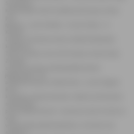
Smirnova un
Katrīna Kārkle. Visās trīs spēlēs punktus guva Janeta:
pret
Igauniju – 2, pret Zviedriju – 22, pret Somiju – 12.
Kopumā
Latvijas U-16 meiteņu izlase uzvarēja tikai Igaunijas
komandu ar
74:47 un izcīnīja 3. vietu. BJSS meiteņu treneris Harijs
Zelčs gan
uzskata, ka izlases sastāvā bija jābūt piecām
jelgavniecēm – vēl
arī Rondai Ozoliņai un Diānai Dudei –, jo tieši Jelgavas
BJSS
komanda ir Latvijas čempiones. «Šajā vecumā meitenes
netiek dalītas
pēc pozīcijām laukumā – visas dara, ko liek. Var teikt, ka
viņas
vēl tikai mācās spēlēt basketbolu,» tā H.Zelčs. Viņš
norāda, ka