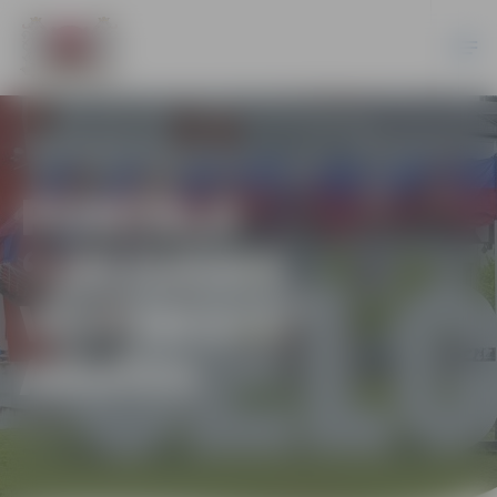
PORTĀLA
“JELGAVAS
VĒSTNESIS”
ARHĪVS