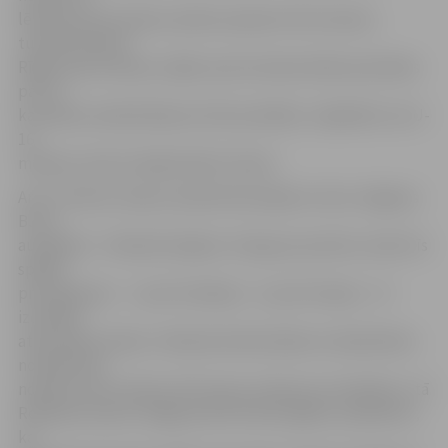
lēmumus par izlases sastāvu pieņemt tās treneris,
turklāt dominē
Rīgas sporta skolas, tāpēc sporta skolai atliek priecāties
par to,
ka izlases sastāvā iekļuvuši tās audzēkņi. Jāpiebilst, ka U-
16
meiteņu izlasi trenēja Ainārs Čukste.
Arī U-16 zēnu izlases sastāvā tika iekļauts viens Jelgavas
BJSS
audzēknis – Rolands Opaļevs. Viņš guva punktus visās trīs
spēlēs:
pret Igauniju – 7, pret Zviedriju – 6, pret Somiju – 6 +
izcīnīja 8
atlecošās bumbas. «Rolands šobrīd plāno ar basketbolu
nodarboties
nopietni, bet viņš jau vēl ir jauns, domas var mainīties,» tā
Rolanda treneris Jelgavas BJSS Alvils Eglītis, piebilstot,
ka