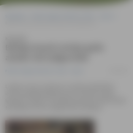
Sākumlapa
Portāla “Jelgavas Vēstnesis” arhīvs
Sports
Baltijas kausā Latvijas godu aizstāv četri jelgavnieki
Klausīties
Baltijas kausā Latvijas godu
aizstāv četri jelgavnieki
05/01/2015
Portāla “Jelgavas Vēstnesis” arhīvs
Sports
Latvijas U-16 un U-18 puišu un meiteņu basketbola
izlases piedalījās Baltijas kausā, kurā tiekas Latvijas,
Igaunijas, Somijas un Zviedrijas komandas. Izlašu sastāvā
tika iekļauti arī četri Jelgavas BJSS audzēkņi.