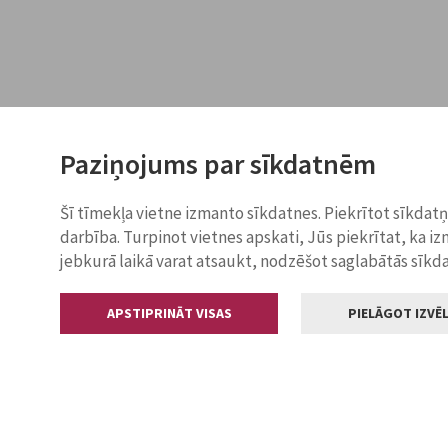
Paziņojums par sīkdatnēm
Šī tīmekļa vietne izmanto sīkdatnes. Piekrītot sīkdat
darbība. Turpinot vietnes apskati, Jūs piekrītat, ka i
jebkurā laikā varat atsaukt, nodzēšot saglabātās sīkd
APSTIPRINĀT VISAS
PIELĀGOT IZVĒL