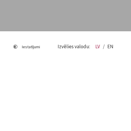
Izvēlies valodu:
LV
EN
Iestatījumi