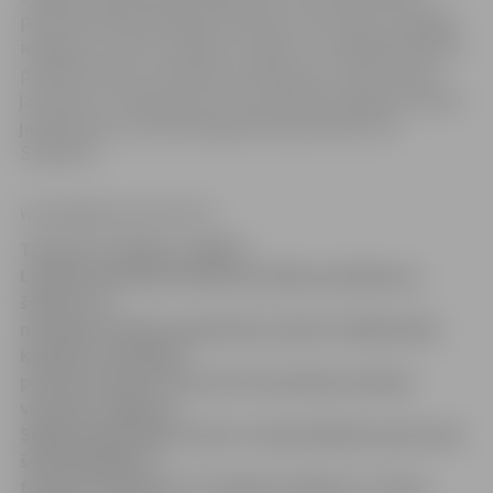
pārrunās šobrīd pieejamo finanšu instrumentu sniegtās
iespējas un riskus, skaidros studiju un studējošā kredīta
priekšrocības un atmaksas noteikumus, kā arī aicinās
jauniešus uz diskusiju par viņu ikdienā svarīgiem finanšu
jautājumiem, informē augstskolas pārstāve Inta
Stīpniece.
www.jelgavasvestnesis.lv
Turpinot tradīciju, izglītot
Latvijas jauniešus finanšu pratības jautājumos,
šodien, 22.
novembrī, Banku augstskolas rektors Vadībzinību
katedras asociētais
profesors Andris Sarnovičs izbraukuma lekcijā
viesosies Jelgavas
Spīdolas ģimnāzijā. Viņš ar vidusskolēniem pārrunās
šobrīd pieejamo
finanšu instrumentu sniegtās iespējas un riskus,