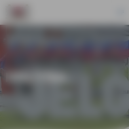
IZGLĪTĪBA