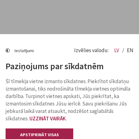
Izvēlies valodu:
LV
EN
Iestatījumi
Paziņojums par sīkdatnēm
Šī tīmekļa vietne izmanto sīkdatnes. Piekrītot sīkdatņu
izmantošanai, tiks nodrošināta tīmekļa vietnes optimāla
darbība. Turpinot vietnes apskati, Jūs piekrītat, ka
izmantosim sīkdatnes Jūsu ierīcē. Savu piekrišanu Jūs
jebkurā laikā varat atsaukt, nodzēšot saglabātās
sīkdatnes.
UZZINĀT VAIRĀK
.
APSTIPRINĀT VISAS