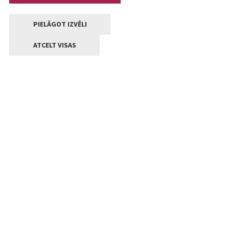
PIELĀGOT IZVĒLI
ATCELT VISAS
Kontakti
Jelgavas valstpilsētas pašvaldība
Lielā iela 11, Jelgava, LV-3001
+371 63005522
pasts@jelgava.lv