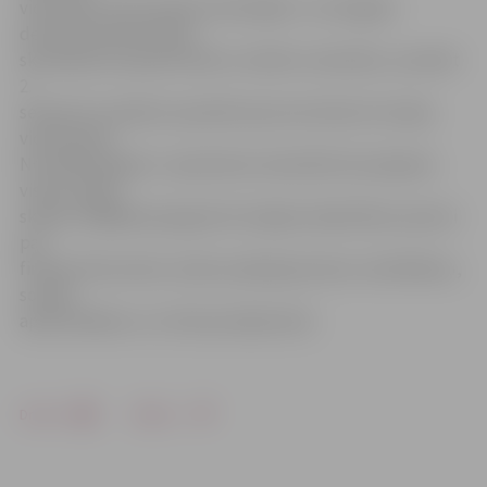
vidusskolu ekonomikas skolotājiem. Jau šā gada
decembrī ekonomikas
skolotāji tiks iepazīstināti ar mācību materiālu, savukārt
2.
semestrī to plānots aprobēt aptuveni desmit Latvijas
vidusskolās.
No nākamā gada 1. septembra materiāls būs pieejams
visās Latvijas
skolās, tādējādi paaugstinot kopējo sabiedrības izpratni
par
finanšu lēmumiem, banku pakalpojumiem, kreditēšanu,
sociālo
apdrošināšanu un citiem jautājumiem.
Drukāt
Dalīties