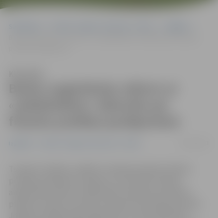
Sākumlapa
Portāla “Jelgavas Vēstnesis” arhīvs
Izglītība
Banku augstskolas rektors ar «spīdoliešiem» diskutēs par finanšu
pratības jautājumiem
Klausīties
Banku augstskolas rektors ar
«spīdoliešiem» diskutēs par
finanšu pratības jautājumiem
22/11/2013
Izglītība
Portāla “Jelgavas Vēstnesis” arhīvs
Turpinot tradīciju, izglītot Latvijas jauniešus finanšu
pratības jautājumos, šodien, 22. novembrī, Banku
augstskolas rektors Vadībzinību katedras asociētais
profesors Andris Sarnovičs izbraukuma lekcijā viesosies
Jelgavas Spīdolas ģimnāzijā. Viņš ar vidusskolēniem