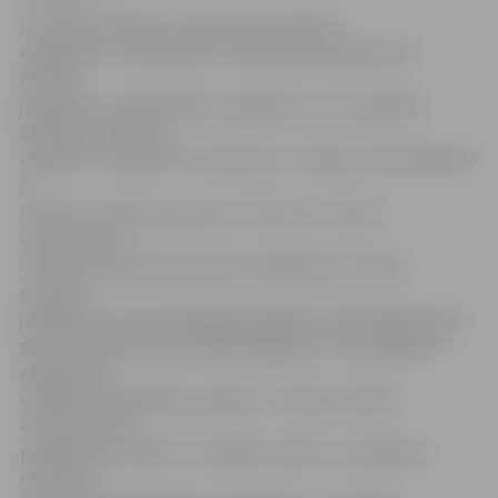
I.Stīpniece stāsta, ka valsts ekonomiskā
izaugsme ir cieši saistīta ar sabiedrības izglītotību
finanšu
jautājumos. Tāpēc Banku augstskola, kura piedāvā
biznesa un finanšu
izglītību, nodrošinot kvalitatīvas studijas ciešā sadarbībā
ar
finanšu un biznesa pasauli, kā vienu no saviem
uzdevumiem
izvirzījusi arī jaunās paaudzes izglītošanu finanšu
pratības
jautājumos, kā arī pedagogu izglītību. 2012. gadā kopā ar
partnerorganizācijām Vācijā, Beļģijā un Austrijā Banku
augstskola
uzsāka mūžizglītības projekta «Finanšu pratība»
īstenošanu, un
projekta rezultātā ir izstrādāts mācību metodiskais
materiāls