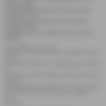
skaidros studiju
un studējošā kredīta priekšrocības un atmaksas
noteikumus, kā arī
aicinās jauniešus uz diskusiju par viņu ikdienā
svarīgiem finanšu
jautājumiem, informē augstskolas pārstāve Inta
Stīpniece.
«Finanšu darījumi ir kļuvuši par
sabiedrības ikdienas neatņemamu sastāvdaļu. Arī skolas
vecuma
jaunieši lieto kredītkartes, var iegādāties preces līzingā
vai
noformēt ātros kredītus. Tāpēc mūsu uzdevums ir aktīvi
iesaistīties
finanšu izglītošanas aktivitātēs, lai ikviens jaunā cilvēka
pieņemtais lēmums būtu pārdomāts un saprātīgs,»
uzsver
A.Sarnovičs.