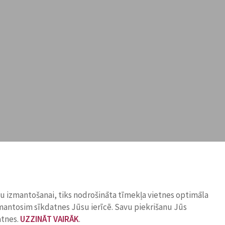
ņu izmantošanai, tiks nodrošināta tīmekļa vietnes optimāla
zmantosim sīkdatnes Jūsu ierīcē. Savu piekrišanu Jūs
atnes.
UZZINĀT VAIRĀK
.