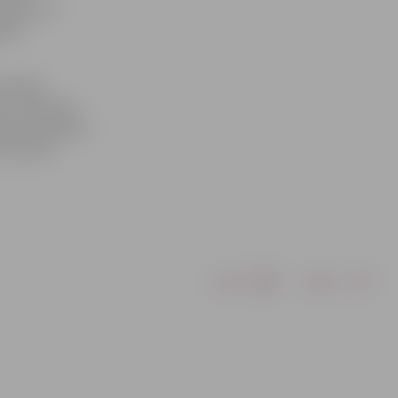
 atjaunots
ales
rā tajā
na, izbūvētas
tēmas kabeļiem,
s baseina
Drukāt
Dalīties