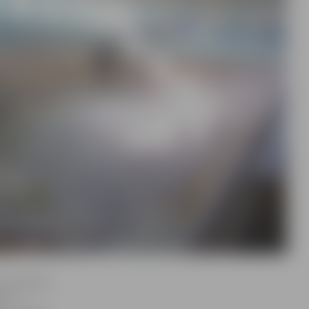
ot baseina
s ir