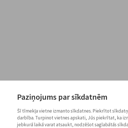
Paziņojums par sīkdatnēm
Šī tīmekļa vietne izmanto sīkdatnes. Piekrītot sīkdat
darbība. Turpinot vietnes apskati, Jūs piekrītat, ka i
jebkurā laikā varat atsaukt, nodzēšot saglabātās sīkd