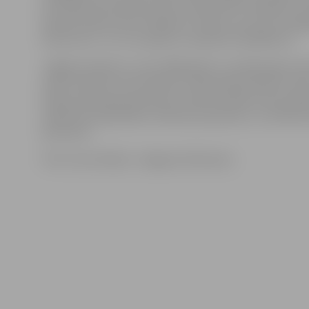
tiks atjaunota baseina vanna, demontēti tramplīni un
baseina telpas sienu flīzējums. Darbus veic SIA «Zemg
būvserviss», un to izmaksas ir apmēram 100 000 eiro.
Jelgavas baseins ir celts 1966. gadā. Jau 2016. gada vasa
veikti nopietni remontdarbi: nostiprināta baseina van
šahtas pa baseina perimetru elektroniskās starta sis
sakārtotas pārplūdes sistēmas ap baseinu un noflīzēt
perimetrs.
Foto: Ivars Veiliņš/ «Jelgavas Vēstnesis»