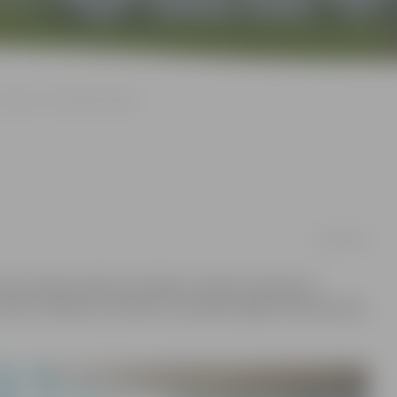
Baseina remontdarbi ieilgs
02/09/2018
emontāžas laikā tika atklātas vairākas neplānotas
darbu veikšanai, būvdarbi turpināsies ilgāk nekā sākotnēji