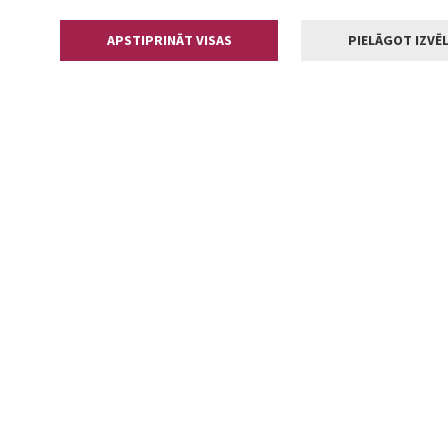
APSTIPRINĀT VISAS
PIELĀGOT IZVĒL
Kontakti
Jelgavas valstp
Lielā iela 11
+371 630055
pasts@jelga
2002-2026 jelgava.lv