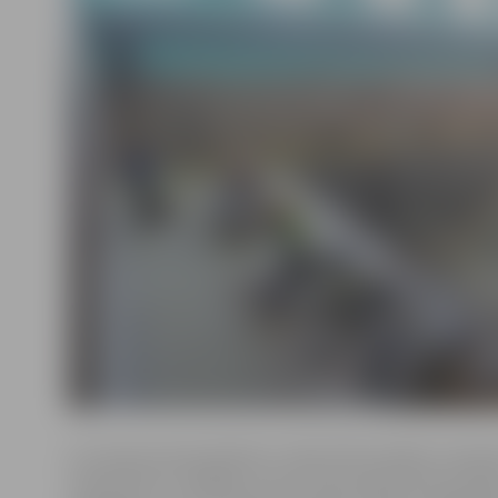
LLU sporta nama direktors Jānis Vītols skaidro: noņem
vannas flīzes, atklājās, ka zem tām esošais betona slāni