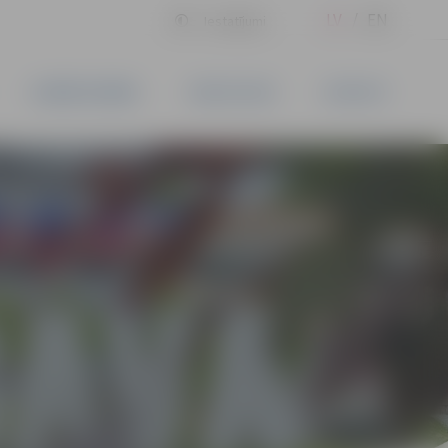
LV
EN
Iestatījumi
UZŅĒMĒJDARBĪBA
PAKALPOJUMI
KONTAKTI