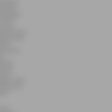
 izrādījies
ija daudz
cija Jelgavā
n morāli
as torņus
apsvērumu dēļ,»
vēja ne tikai
ībā ar
du līdzekļus
ija
iena zem
s flīzes
odziņu,
gākas,» norāda
 apmēram par
gsies
ovasar