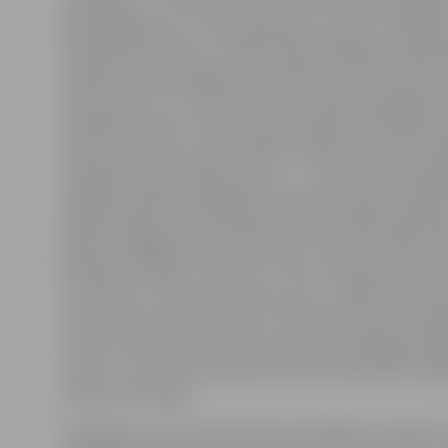
saplaisājis, un arī to nācās demontēt. Tāpat sarežģītāks
abu daiļlēkšanas torņu nojaukšanas process, jo tajos b
metāla konstrukciju. «Tā kā Latvijas Peldēšanas federā
neplāno attīstīt daiļlēkšanas disciplīnu, abus fiziski u
novecojušos trīs un piecus metrus augstos daiļlēkšan
nolēmām nojaukt. Tas bija nepieciešams arī drošības 
stāsta LLU sporta nama direktors. Plānotos darbus ieka
sarežģītais demontāžas process – universitātei sadarb
Jelgavas pilsētas pašvaldību izdevies piesaistīt papil
baseina telpas sienu flīzēšanai. Šie darbi sākotnēji neb
plānoti, tādējādi arī tie prasīs laiku. «Baseina telpas s
skatītāju tribīnēm ir flīzēta 2,7 metrus augstumā. Vecā
noņemsim un vietā uzliksim jaunas, ar nelielu dizaina 
atsvaidzinot baseina izskatu un padarot telpas omulī
J.Vītols. Papildu darbi būvprocesu baseinā pagarinās
mēnesi – sporta nama direktors lēš, ka būvdarbi noslē
septembra beigās.
Jāatgādina, ka remontdarbi baseinā sākās 25. jūnijā. Š