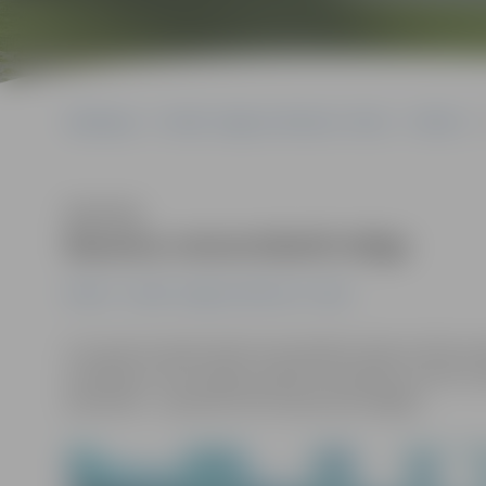
Sākumlapa
Portāla “Jelgavas Vēstnesis” arhīvs
Pilsētā
Klausīties
Baseina remontdarbi ieilgs
Pilsētā
Portāla “Jelgavas Vēstnesis” arhīvs
LLU sporta namā notiek remontdarbi. Ņemot vērā, ka d
problēmas, kā arī iegūts papildu finansējums vēl citu 
paredzēts – apmēram līdz septembra beigām.