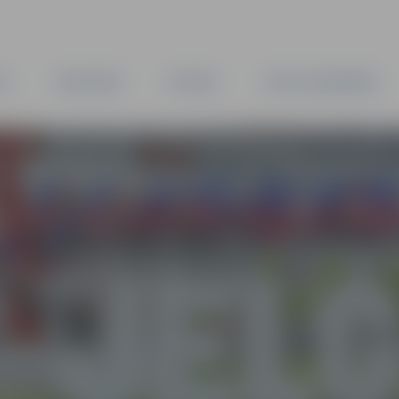
TA
PAŠVALDĪBA
IESTĀDES
KAPITĀLSABIEDRĪBAS