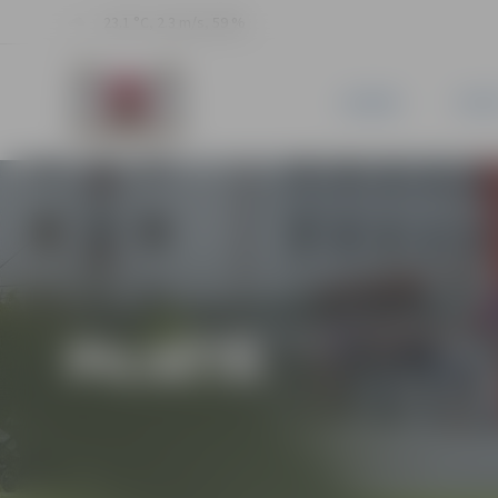
23.1 °C, 2.3 m/s, 59 %
JAUNUMI
PILSĒ
PILSĒTĀ