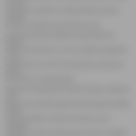
un citiem
raibumiem, lai padarītu to tikpat krāsainu kā rudeni.
Savukārt
sirsniņa uz tā parāda, cik ļoti mamma ir mīļa.
Arī Milanas spilvenam ieplānota «iepazīšanās kūre».
Meitene
stāsta, ka viņa vēlas savu «zivtiņu» parādīt savai ģimenei
un tad
iepazīstināt ar suni Fredi. Viņa spilventiņu izmantos kā
dekoru,
bet vakaros ar to kopā ies gulēt.
Pasākums notika projekta «Atbalsta sistēmas uzlabošana
romu
bērniem un jauniešiem» gaitā. Kā stāsta projekta vadītāja
Kristīne
Liepiņa, tā mērķis ir veicināt romu bērnu un viņu
vienaudžu
sadarbību, mazinot stereotipus par romiem un veidojot