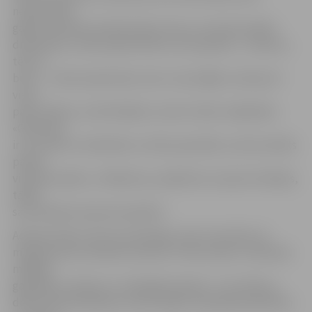
nepacietību
gaida, kad Mazo draiskuli jeb cūciņu, kurai ļoti patiks
draiskoties, varēs iepazīstināt ar savu ģimeni – mammu,
tēti un
brāli –, citiem spilveniem, kas ir viņa mājās, tostarp arī
viens
paša veidots, ar lāci Rodžeru, kā arī citām rotaļlietām.
«Galvenais
ir visu darīt ar mīlestību un lielu pacietību, tad rezultāts
pašam
vienmēr patiks,» tā Markuss, piebilstot, ka pats tā darījis,
tādēļ
savs darbiņš viņam ļoti patīkot.
Adriana stāstu vēl nav izdomājusi, bet zina teikt, ka
mīļspilventiņu dāvinās mammai. Tā kā rudens ir Adrianas
mīļākais
gadalaiks, spilvens ir rudenīgā noskaņā – tas rotāts ar
dekoratīviem āboliem, koku lapām, krāsainām pērlītēm