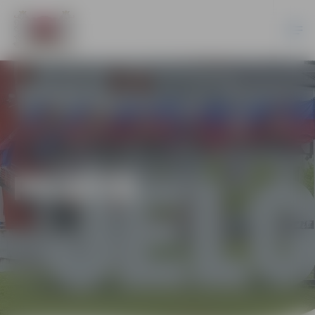
PILSĒTĀ