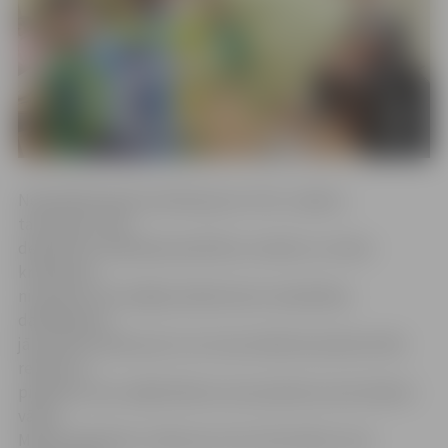
Nodarbībā spilveni pārtapa par zivīm, zaķiem,
taureņiem, tika
dekorēti ar krāsainām pērlītēm, lentām un citiem
krāsainiem
nieciņiem. Šīs nedēļas laikā katram nodarbības
dalībniekam
jāuzraksta stāsts par to, ko viņa veidotais spilvena tēls
redzēs un
piedzīvos viņu mājā. Markuss sava spilvena, kam iedevis
vārdu
Mazais draiskulis, stāstu jau zina. Viņš stāsta, ka ar