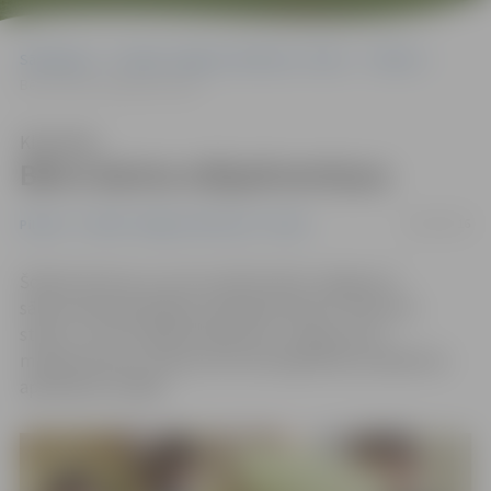
Sākumlapa
Portāla “Jelgavas Vēstnesis” arhīvs
Pilsētā
Bērni darina mīļspilventiņus
Klausīties
Bērni darina mīļspilventiņus
30/03/2016
Pilsētā
Portāla “Jelgavas Vēstnesis” arhīvs
Šodien 18 romu un citu tautību bērni Jelgavas 4.
sākumskolā piedalījās radošajā darbnīcā «Spilvena
stāsts», kurā, kopīgi darbojoties, veidoja savus
mīļspilventiņus, kas jau drīzumā izglītības iestādē būs
apskatāmi izstādē.