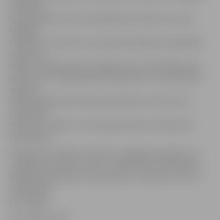
sadarbību
starp dažādu kultūru pārstāvjiem jau bērnu vecumā,
tādējādi
sekmējot romu bērnu un jauniešu iekļaušanu izglītības
sistēmā un
vēlāk arī darba tirgū. Šis Jelgavā ir jau otrais šāda veida
pasākums. Pirmajā projekta pasākumā, kas notika pērn
augustā,
notika dažādas sportiskas aktivitātes, kas vērstas uz
sadarbības
prasmju trenēšanu un komandas darba un pašcieņas
stiprināšanu.
Projekta īstenotāji ir biedrības «Izglītības projekti» un
«Izglītības iniciatīvu centrs», sadarbībā ar Sabiedrības
integrācijas biedrību «Alternativas» un Resursu centru
«Pedverket»
(Norvēģija).
Foto: Raitis Supe