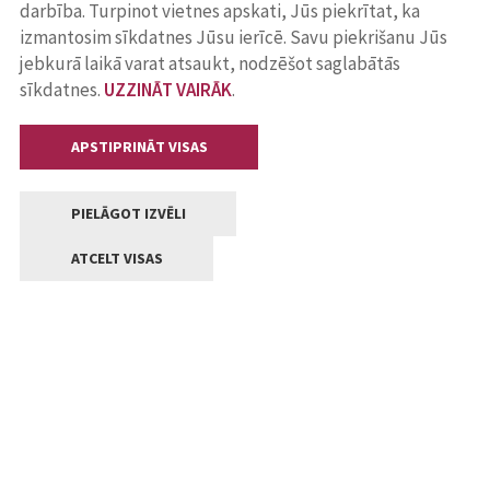
darbība. Turpinot vietnes apskati, Jūs piekrītat, ka
izmantosim sīkdatnes Jūsu ierīcē. Savu piekrišanu Jūs
jebkurā laikā varat atsaukt, nodzēšot saglabātās
sīkdatnes.
UZZINĀT VAIRĀK
.
APSTIPRINĀT VISAS
PIELĀGOT IZVĒLI
ATCELT VISAS
Kontakti