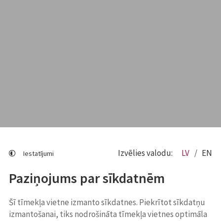
Izvēlies valodu:
LV
EN
Iestatījumi
Paziņojums par sīkdatnēm
Šī tīmekļa vietne izmanto sīkdatnes. Piekrītot sīkdatņu
izmantošanai, tiks nodrošināta tīmekļa vietnes optimāla