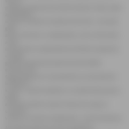
viens no
pasākuma organizatoriem Kārlis Goldmans. Tāpat, augot
apmeklētāju
interesei, mainījies arī pasākuma koncepts – ja pirmajā
gadā
akcents tika likts uz makšķerēšanu, tad nu tiek domāts
arī par
interesantām un izglītojošām aktivitātēm visai ģimenei.
«Pirmajā
gadā līdz apbalvošanai palika tikai paši lielākie
entuziasti, bet
tagad programma ir tik piesātināta, ka visiem ģimenes
locekļiem ir,
ko darīt – ja apnīk makšķerēt, var izpildīt kādu ģimenes
spēles
aktivitāti, pakrāsot, iepazīt Latvijas zivju sugas un
uzzināt ko
vairāk par zemūdens makšķerēšanu,» stāsta K.Goldmans.
Aktivitāšu programma veidota sadarbībā ar