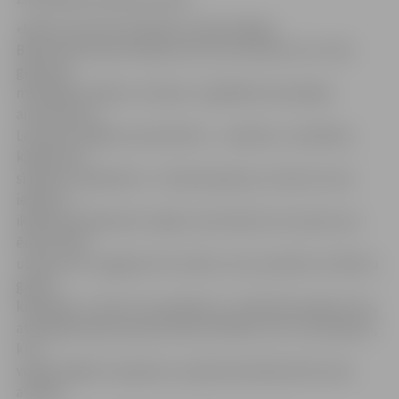
«Melno cepurīšu balerijas» pavārs Edgars
Biķernieks demonstrēja, kā uzturā izmantot zivi. Viņš
gatavoja
meksikāņu ēdienu tostadu, oriģinālās sastavdaļas
aizvietojot ar
Latvijas vietējiem produktiem – zandartu, tomātiem,
kāpostiem,
sīpoliem, ķiplokiem. «Ir daudz ģimeņu, kurās zivs nav
iekļauta
ikdienas ēdienkartē, tāpēc nereti bērni zivi nemaz nav
ēduši. Mans
uzdevums ir pagatavot ko tādu, lai zivs patiktu arī bērnu
garšas
kārpiņām,» tā viņš. Uz jautājumu, vai bērniem garšo zivis,
atskanēja dažas apstiprinošas atbildes, bet uz jautājumi,
kuri
vecāki mājās zivis gatavo, apstiprinoša bija tikai viena
atbilde.