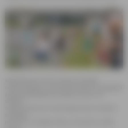
Makšķerēšanas festivāls Lielupes promenādē
notika trešo gadu, un ir jau krietni izaudzis. «Pirmajā gadā
pasākumā piedalījās daži vietējie entuziasti, bet
skeptiski
noskaņoto bija krietni vairāk. Šogad redzam, ka daļa no
skeptiķiem
jau paši te ir ar makšķeri rokās, un tas priecē,» norāda