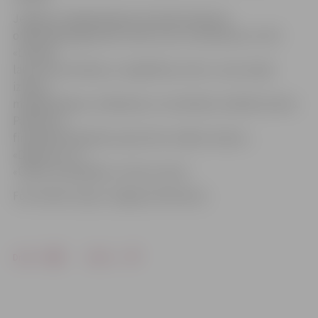
Jelgavas makšķerēšanas festivālu bērniem
organizēja jelgavnieki Jānis Cirsis, K.Goldmans un SIA
«Latvijas
lauku konsultāciju un izglītības centrs», kas Latvijā
izplata
makšķerēšanas, vēžošanas un zemūdens medību kartes.
Pasākumu
finansiāli atbalstīja copes lietu veikals «Asaris»,
«Dēļotava» un
«Ūdens velosipēdu un laivu noma».
Foto: Raitis Supe/«Jelgavas Vēstnesis»
Drukāt
Dalīties