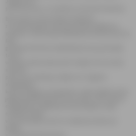
Jelgavai cauri
plūst divas upes, un ir patīkami, ka tās tiek izmantotas.
Bērni šodien ne tikai mācījās izmakšķerēt
zivi, daži iesaistījās visnotaļ sīvā cīņā par lielākās zivs
noķeršanu. «Mani draugi makšķerēja, bet sākumā man tas
šķita
garlaicīgi. Pievērsties makšķerēšanai mani pamudināja
tas, ka
veikalā ar atlaidi varēja nopirkt makšķeri. Pēc tam sāku
internetā
pētīt, kā ar to jārīkojas, kā jāķer zivis. Tagad jau
makšķerējam
kopā ar draugiem un drauga tēti,» stāsta 14 gadus vecais
jelgavnieks Ralfs Rubenis, kurš izcīnīja 3. vietu. Viņš sev
makšķerēšanu atklāja aptuveni pirms gada, un šajā
nodarbē visvairāk
viņu aizrauj sajūta, kad zivs ir pieķērusies. Balvu par
lielāko
zivi saņēma Kristians Gavars.