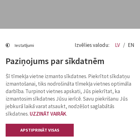
Izvēlies valodu:
LV
EN
Iestatījumi
Paziņojums par sīkdatnēm
Šī tīmekļa vietne izmanto sīkdatnes. Piekrītot sīkdatņu
izmantošanai, tiks nodrošināta tīmekļa vietnes optimāla
darbība. Turpinot vietnes apskati, Jūs piekrītat, ka
izmantosim sīkdatnes Jūsu ierīcē. Savu piekrišanu Jūs
jebkurā laikā varat atsaukt, nodzēšot saglabātās
sīkdatnes.
UZZINĀT VAIRĀK
.
APSTIPRINĀT VISAS