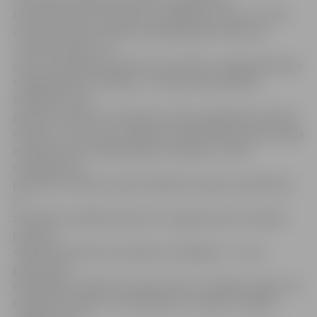
Latvijas lauku konsultāciju un izglītības centru. Centra
Zivsaimniecības nodaļas vadītāja Agnese Neimane-
Jordane skaidro, ka
centrs iesaistījies pasākumā, lai veidotu Jelgavā ģimenes
makšķerēšanas tradīcijas. «Ja bērnam iepatiksies
makšķerēt, bez
ģimenes atbalsta un iesaistes viņš šo vaļasprieku attīstīt
nevarēs,» viņa uzsver. Pasākuma dalībniekiem bija iespēja
iemācīties siet makšķerēšanas mezglus, trenēt
spiningošanas
prasmes, cenšoties trāpīt zābakā vai spainī, paskatīties
ar
zemūdens makšķernieka acīm, apgūt jaunas kulinārās
prasmes.
«Padomāts bija arī par pašiem mazākajiem – viņi ar
plastmasas
makšķerēm varēja ķert baseiniņā zivis, mēģinot iegūt zivs
noķeršanas sajūtu,» tā A.Neimane-Jordane, norādot: