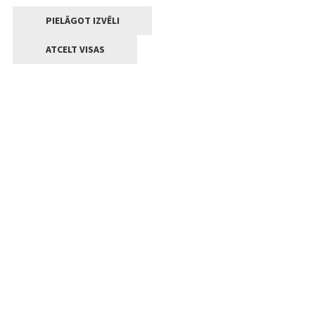
PIELĀGOT IZVĒLI
ATCELT VISAS
Kontakti
Jelgavas valstpilsētas pašvaldība
Lielā iela 11, Jelgava, LV-3001
+371 63005522
pasts@jelgava.lv
Klientu apkalpošana