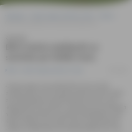
Sākumlapa
Portāla “Jelgavas Vēstnesis” arhīvs
Pilsētā
Bērni mācās makšķerēt un sacenšas par lielāko lomu
Klausīties
Bērni mācās makšķerēt un
sacenšas par lielāko lomu
27/07/2019
Pilsētā
Portāla “Jelgavas Vēstnesis” arhīvs
«Divarpus gadus vecais dēliņš Ēriks man visu laiku
prasījās copēt, bet īsti nesanāca aizbraukt. Kad uzzināju
par makšķerēšanas festivālu ģimenēm, sapratu, ka šo
iespēju garām laist nedrīkst – jāizmanto tas, ka iedod gan
makšķeri, gan pastāsta un parāda, kā jāmakšķerē,» saka
Kitija no Olaines, kura ar dēlu, māsu un māsas bērniem
Jelgavas makšķerēšanas festivālā piedalījās pirmo reizi.