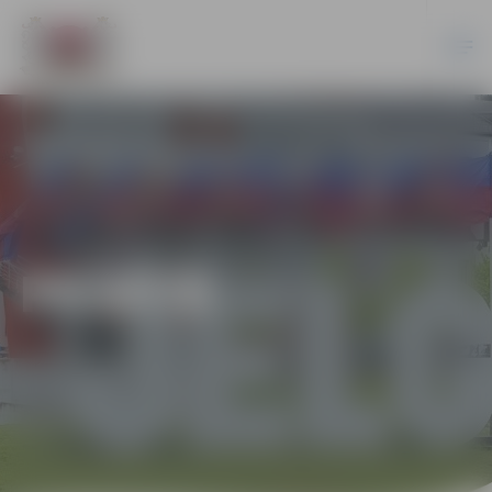
PILSĒTĀ