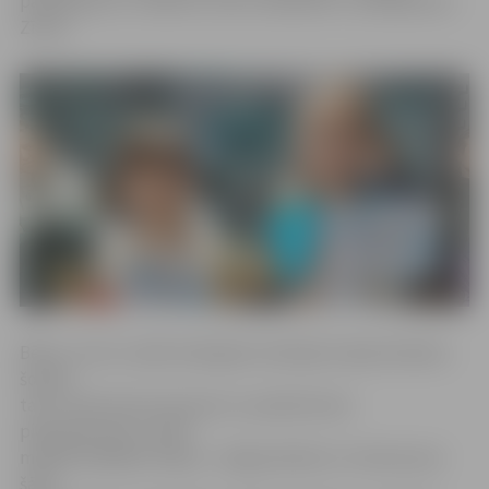
pakalpojumi,» tā bērnu centra «Bambino» vadītāja Dace
Zīriņa.
Bērnu centrs vairāk nekā gadu darbojās telpās Dobeles
šosejā,
taču, attīstoties biznesam un palielinoties
pieprasījumam, nācās
meklēt plašākas telpas. «Jelgavniekiem ir interese par
šādu