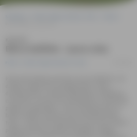
Sākumlapa
Portāla “Jelgavas Vēstnesis” arhīvs
Pilsētā
Bērnu ballītēm – jauna vieta
Klausīties
Bērnu ballītēm – jauna vieta
07/12/2016
Pilsētā
Portāla “Jelgavas Vēstnesis” arhīvs
Peldu ielā 4 darbību sācis bērnu centrs «Bambino», kas
darbojas Jelgavā vēl īsti neapgūtā sfērā – bērnu
dzimšanas dienu un ballīšu organizēšanā. «Atšķirībā no
citiem bērnu centriem mēs orientējamies uz individuālu
pasākumu organizēšanu – bērnu dzimšanas dienu un
ballīšu vadīšanu. Klientiem tiek nodrošinātas plašas
telpas – atpūtas zāle, ēdamtelpa un pat virtuve. Tāpat ir
pieejami animatora, pasākuma vadītāja un dīdžeja