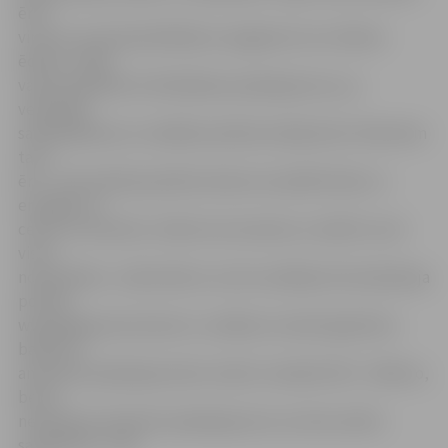
ērta
virtuve, kurā apmeklētāji var pagatavot sev vēlamo
ēdienu. «Mēs
varam piedāvāt arī ēdināšanas pakalpojumus, jo
veiksmīgi
sadarbojamies ar vairākām pilsētas kafejnīcām. Klientiem
tas ir
ērti – pēc darbā pavadītas dienas nav jātērē laiks un
enerģija, lai
ceptu un šmorētu. Atliek vien ierasties uz ballīti, kurā
viss ir
nodrošināts,» stāsta bērnu centra vadītāja. Kā noskaidroja
portāls
www.jelgavasvestnesis.lv, vairākas stundas ilga bērnu
ballīte ar
animatora pakalpojumiem varētu izmaksāt 150 – 200 eiro,
bet ja
neizmanto animatora pakalpojumus summa varētu
sastādīt 50 – 100