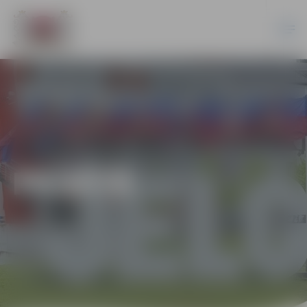
PILSĒTĀ