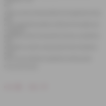
eiro.
Zināms, ka pirms Ziemassvētkiem tiks organizēts pirmais
paša
centra organizētais pasākums. Bērniem būs iespēja cept
un izgreznot
piparkūkas, veidot ziemassvētku kartiņas un piedalīties
citās
aktivitātēs. Savukārt vasarā pie ēkas Peldu ielā plānots
atvērt
bērnu centra «Bambino» piepūšamo atrakciju parks.
Foto: Austris Auziņš
Drukāt
Dalīties