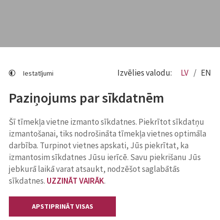
Izvēlies valodu:
LV
EN
Iestatījumi
Paziņojums par sīkdatnēm
Šī tīmekļa vietne izmanto sīkdatnes. Piekrītot sīkdatņu
izmantošanai, tiks nodrošināta tīmekļa vietnes optimāla
darbība. Turpinot vietnes apskati, Jūs piekrītat, ka
izmantosim sīkdatnes Jūsu ierīcē. Savu piekrišanu Jūs
jebkurā laikā varat atsaukt, nodzēšot saglabātās
sīkdatnes.
UZZINĀT VAIRĀK
.
APSTIPRINĀT VISAS