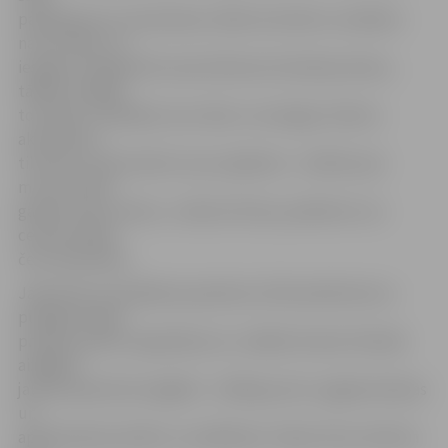
pakalpojumu izmantošanu. Bieži vien bērnu vecākiem
nav ne laika, ne
iespēju noorganizēt savam bērnam dzimšanas dienu,
tādēļ ir iespēja
to izdarīt, netērējot savu laiku un enerģiju. Klientu
aktivitāte ir
tik liela, ka decembris ir jau saplānots – ballītes pie
mums notiek
gandrīz katru dienu,» stāsta D.Zīriņa, piebilstot, ka
centrā strādā
četri darbinieki.
Jāatzīmē, ka ienākšana apmēram 120 kvadrātmetrus
plašajās telpās
prasījusi prāvus ieguldījumus. Lielākie finanšu līdzekļi
aizgājuši
jaunas aparatūras iegādei – dīdžeja pults, apgaismošanas
un
apskaņošanas iekārtu uzstādīšanai. Tāpat tikusi ierīkota