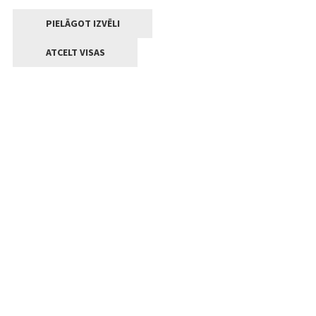
PIELĀGOT IZVĒLI
ATCELT VISAS
Kontakti
Jelgavas valstpilsētas pašvaldība
Lielā iela 11, Jelgava, LV-3001
+371 63005522
pasts@jelgava.lv