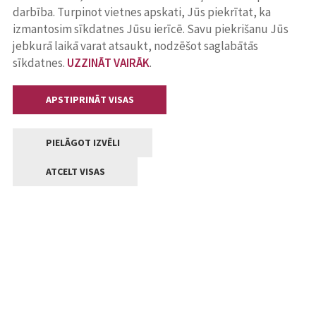
darbība. Turpinot vietnes apskati, Jūs piekrītat, ka
izmantosim sīkdatnes Jūsu ierīcē. Savu piekrišanu Jūs
jebkurā laikā varat atsaukt, nodzēšot saglabātās
sīkdatnes.
UZZINĀT VAIRĀK
.
APSTIPRINĀT VISAS
PIELĀGOT IZVĒLI
ATCELT VISAS
Kontakti