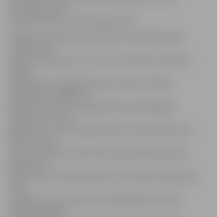
populārais dabas
draugs Cūkmens, stāsta idejas autori.
Programmai pieteikto bērnudārzu audzēkņi meža
zinības varēs
apgūt jau pavisam drīz – līdz 1. novembrim Cūkmens
visiem
dalībniekiem nogādās slepeno maisu ar mācību
materiāliem, spēlēm un
figūrām, kas noderēs programmas veiksmīgākai
īstenošanai. «Esmu
gandarīts, ka man pa pēdām seko arvien lielāks mazo
dabas draugu
pulks, kuri vēlas izzināt mežu. Šogad, tāpat kā pērn,
programmā
bērni varēs uzzināt daudz jauna un atklāt neskaitāmus
meža
noslēpumus. Viņi kopā ar audzinātājām dosies ārā,
tādējādi atklājot