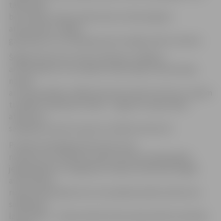
tādā veidā
bez maksas varētu atbrīvoties no bīstamajiem
atkritumiem, tādēļ ir
gandarījums, ka mērķa grupa šo iespēju aktīvi izmanto.
Šogad interesi par riepu nodošanu izrādījuši
arī rīdzinieki un citu pilsētu iedzīvotāji, tomēr akcijas
notiek
arī citās pilsētās, tādēļ interesenti tiek novirzīti uz viņiem
tuvākām nodošanas vietām – šogad tie ir gan dalīto
atkritumu
savākšanas laukumi, gan arī vairāki autoservisi.
Portāls www.jelgavasvestnesis.lv jau
rakstīja, ka, tuvojoties vasaras sezonai, akcijas gaitā
jelgavniekiem ir iespēja bez maksas nolietotās vieglās
automašīnas
riepas nodot jebkurā no trim pilsētas dalīto atkritumu
savākšanas
laukumiem – Salnas ielā 20, Paula Lejiņa ielā 6 vai Ganību