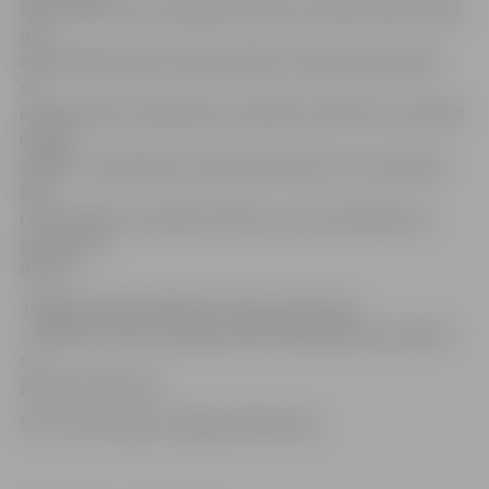
Dalīto atkritumu savākšanas laukumi akcijas laikā strādā
pēc
ierastā darba laika: Salnas ielā 20 un Paula Lejiņa ielā 6 –
no
otrdienas līdz svētdienai no pulksten 10 līdz 19, savukārt
Ganību
ielā 84 – pirmdienās no pulksten 8 līdz 19, no otrdienas
līdz
ceturtdienai no pulksten 8 līdz 17, bet sestdienās no
pulksten 9
līdz 14.
Jelgavā akcijā piedalās arī viens autoserviss
– «Baltyre Latvia» Aviācijas ielā 8. Darbdienās tas atvērts
no
pulksten 8 līdz 18.
Foto: Ivars Veiliņš/«Jelgavas Vēstnesis»