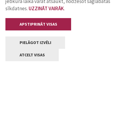
jebkurā laikā varat atsaukt, nodzēšot saglabātās
sīkdatnes.
UZZINĀT VAIRĀK
.
APSTIPRINĀT VISAS
PIELĀGOT IZVĒLI
ATCELT VISAS
Kontakti
Jelgavas valstpilsētas pašvaldība
Lielā iela 11, Jelgava, LV-3001