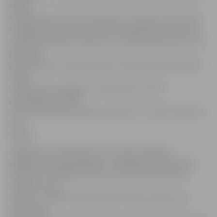
ielā 84.
Akcijas laikā ar vienu automašīnu var aizvest vienu riepu
komplektu. Akcija tiek īstenota sadarbībā ar atkritumu
apsaimniekošanas uzņēmumu «Latvijas zaļais fonds», kas
pieteicies
pēc akcijas bez maksas savākt visas iedzīvotāju nodotās
riepas.
Uzņēmums parūpēsies, lai šie atkritumi tiktu
pārstrādāti, un vēlāk
no pārstrādātajām riepām taps bērnu un sporta laukumi,
ceļa
segums.
Jāpiebilst, ka bezmaksas četru riepu nodošana
iespējama tikai akcijas gaitā – pārējā laikā riepas dalīto
atkritumu savākšanas laukumos tiek pieņemtas par
standarta cenu –
1,90 eiro, ieskaitot pievienotās vērtības nodokli, par
vienu riepu.