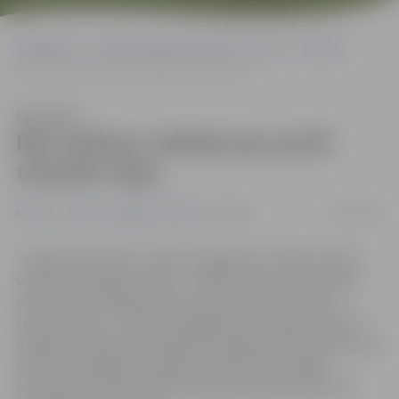
Sākumlapa
Portāla “Jelgavas Vēstnesis” arhīvs
Pilsētā
Bez maksas nodotas jau ap 60 tonnām riepu
Klausīties
Bez maksas nodotas jau ap 60
tonnām riepu
23/04/2019
Pilsētā
Portāla “Jelgavas Vēstnesis” arhīvs
«Jelgavnieki aktīvi izmanto iespēju bez maksas nodot
vecās automašīnas riepas – šobrīd katrā no trim dalīto
atkritumu savākšanas laukumiem pieņemtas ap 20
tonnām riepu,» norāda «Zemgales Eko» valdes loceklis
Aleksejs Jankovskis, papildinot: jelgavniekiem vēl līdz 30.
aprīlim ir iespēja bez maksas nodot četras vieglās
automašīnas riepas kādā no pilsētas dalīto atkritumu