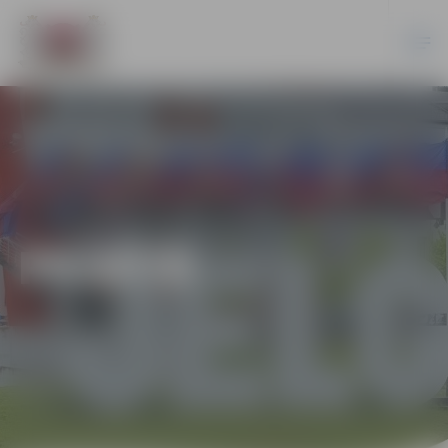
PILSĒTĀ