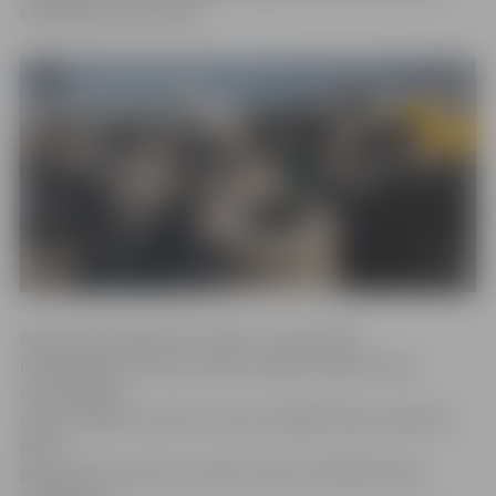
savākšanas laukumiem.
Akcija «Dod riepām otru dzīvi!», kuras laikā
iedzīvotāji vienu reizi var bez maksas nodot četras
automašīnas
riepas, sākās 15. aprīlī, un jau pirmajās dienās, tāpat kā
pērn,
guva lielu atsaucību. «Ņemot vērā, ka ikdienā riepu