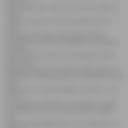
nodošana ir
maksas pakalpojums, cilvēki aktīvi izmanto iespēju bez
maksas
utilizēt vecās riepas. Dzirdam arī pateicības vārdus,»
norāda
A.Jankovskis. Viņš atzīst, ka pērn akcijas laikā bija
aktualizējusies problēma ar negodīgiem autoservisiem,
kuri akcijas
dienas izmantoja kā iespēju nodot gada gaitā sakrātās
riepas, tomēr
šogad pieņemšana notiek striktāk un šāda situācija vairs
neatkārtojas. «Esam pamanījuši, ka ir daži cilvēki, kuri ved
riepas
vairākas reizes, izmantojot dažādas automašīnas – taču
arī tā var
būt, ja ģimenē ir, piemēram, trīs automašīnas,» skaidro
A.Jankovskis. Viņš atzīst, ka akcijas mērķis ir atvieglot
riepu
nodošanu tieši privātpersonām, nevis uzņēmējiem, kuri