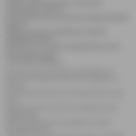
zirdziņš». Koncertuzvedums «Labo domu
Ziemassvētki» notiks 14.
janvārī pulksten 16, un bezmaksas ielūgumi pieejami
Jelgavas
kultūras nama kasē. Skatītāji, kuri iepriekš
iegādājušies biļeti uz
šo koncertu, to var nodot atpakaļ kultūras nama
kasē, saņemot naudu
un bezmaksas ielūgumu.
Koncertuzvedums «Labo domu Ziemassvētki» 14.
janvārī notiks Jelgavas kultūras namā. Jāpiebilst, ka
koncerts
pirmizrādi piedzīvoja īsi pirms Ziemassvētkiem un bija
kupli
apmeklēts. Šobrīd «Vēja zirdziņa» dejotāji nolēmuši
sagādāt prieku
atkal un piedāvā koncertu apmeklēt bez maksas.
Skatītājiem iepriekš