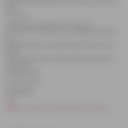
vien kultūras nama kasē jāizņem ielūgums, jo sēdvietas
zālē ir
numurētas.
Jāpiebilst gan, ka sākotnēji uz šo koncertu
tika tirgotas arī biļetes par 3 eiro, tādējādi tie skatītāji,
kuri
iegādājušies biļetes, aicināti tās nodot kultūras nama
kasē un
saņemt atpakaļ naudu, kā arī bezmaksas ielūgumu uz
«Labo domu
Ziemassvētkiem».
Foto: Raitis Supe
Saistītā ziņa
«Vēja
zirdziņš» svin labo domu Ziemassvētkus (+VIDEO)