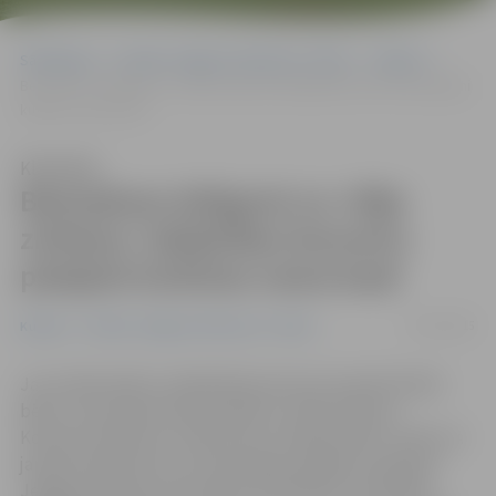
Sākumlapa
Portāla “Jelgavas Vēstnesis” arhīvs
Kultūra
Bezmaksas ielūgumi uz «Vēja zirdziņa» labdarības koncertu pieejami
kultūras nama kasē
Klausīties
Bezmaksas ielūgumi uz «Vēja
zirdziņa» labdarības koncertu
pieejami kultūras nama kasē
07/01/2015
Kultūra
Portāla “Jelgavas Vēstnesis” arhīvs
Jau tradicionāli uz labdarības koncertu janvārī ielūdz
bērnu un jauniešu deju kolektīvs «Vēja zirdziņš».
Koncertuzvedums «Labo domu Ziemassvētki» notiks 14.
janvārī pulksten 16, un bezmaksas ielūgumi pieejami
Jelgavas kultūras nama kasē. Skatītāji, kuri iepriekš