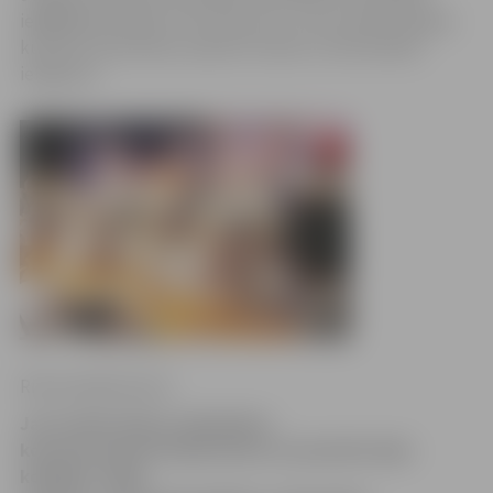
iegādājušies biļeti uz šo koncertu, to var nodot atpakaļ
kultūras nama kasē, saņemot naudu un bezmaksas
ielūgumu.
Ritma Gaidamoviča
Jau tradicionāli uz labdarības
koncertu janvārī ielūdz bērnu un jauniešu deju
kolektīvs «Vēja