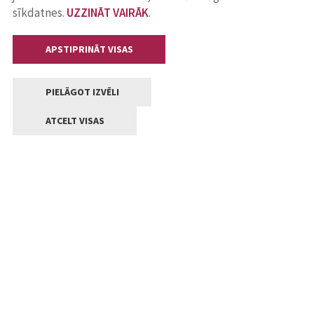
sīkdatnes.
UZZINĀT VAIRĀK
.
APSTIPRINĀT VISAS
PIELĀGOT IZVĒLI
ATCELT VISAS
Kontakti
Jelgavas valstpilsētas pašvaldība
Lielā iela 11, Jelgava, LV-3001