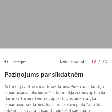
Izvēlies valodu:
LV
EN
Iestatījumi
Paziņojums par sīkdatnēm
Šī tīmekļa vietne izmanto sīkdatnes. Piekrītot sīkdatņu
izmantošanai, tiks nodrošināta tīmekļa vietnes optimāla
darbība. Turpinot vietnes apskati, Jūs piekrītat, ka
izmantosim sīkdatnes Jūsu ierīcē. Savu piekrišanu Jūs
jebkurā laikā varat atsaukt, nodzēšot saglabātās