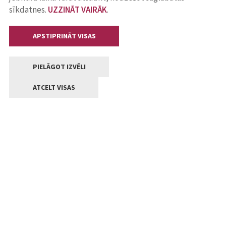
sīkdatnes.
UZZINĀT VAIRĀK
.
APSTIPRINĀT VISAS
PIELĀGOT IZVĒLI
ATCELT VISAS
Kontakti
Jelgavas valstpilsētas pašvaldība
Lielā iela 11, Jelgava, LV-3001