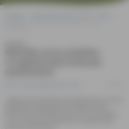
Sākumlapa
Portāla “Jelgavas Vēstnesis” arhīvs
Pilsētā
Bibliotēka aicina piedalīties novadpētniecības kolekcijas
papildināšanā
Klausīties
Bibliotēka aicina piedalīties
novadpētniecības kolekcijas
papildināšanā
30/01/2019
Pilsētā
Portāla “Jelgavas Vēstnesis” arhīvs
Jelgavas pilsētas bibliotēka aicina jelgavniekus, kuriem ir
saglabājušies pagājušā gadsimta 80. gados izdotās
pilsētas kultūras nodaļas brošūras «Pie mums Jelgavā»
numuri, līdzdarboties bibliotēkas novadpētniecības
kolekcijas papildināšanā.