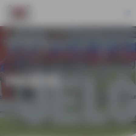
PILSĒTĀ