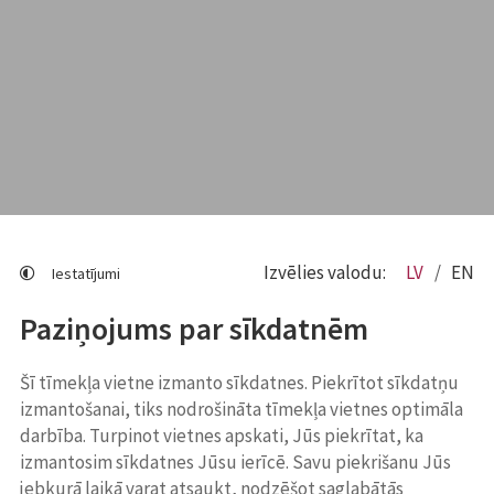
Izvēlies valodu:
LV
EN
Iestatījumi
Paziņojums par sīkdatnēm
Šī tīmekļa vietne izmanto sīkdatnes. Piekrītot sīkdatņu
izmantošanai, tiks nodrošināta tīmekļa vietnes optimāla
darbība. Turpinot vietnes apskati, Jūs piekrītat, ka
izmantosim sīkdatnes Jūsu ierīcē. Savu piekrišanu Jūs
jebkurā laikā varat atsaukt, nodzēšot saglabātās