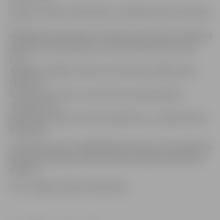
Jelgavas pilsētas bibliotēkas novadpētniecības kolekcijā
ir
saglabājušies tikai daži no brošūras izdevumiem. «Mēs ļoti
priecātos, ja bibliotēkas un ikviena interesenta rīcībā
būtu
iespējami pilnīga šo izdevumu kolekcija, tādēļ, ja jūsu
krājumā ir
šī izdevuma numuri un jums tie nav nepieciešami,
uzdāviniet tos
bibliotēkai. Mēs par tiem parūpēsimies,» norāda pilsētas
bibliotēkā.
Interesenti, kam ir saglabājušās brošūras un kuri vēlas tās
dāvināt bibliotēkai, aicināti vērsties pilsētas bibliotēkā
klātienē.
Foto: Jelgavas pilsētas bibliotēka