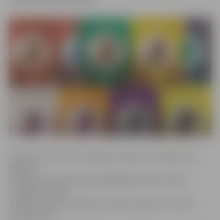
Izdevums «Pie mums Jelgavā» iznāca reizi mēnesī, un
tajā bija
atrodama informācija par gaidāmajiem koncertiem,
izstādēm, teātra
izrādēm un kino seansiem, kā arī par sporta un citiem
pasākumiem.