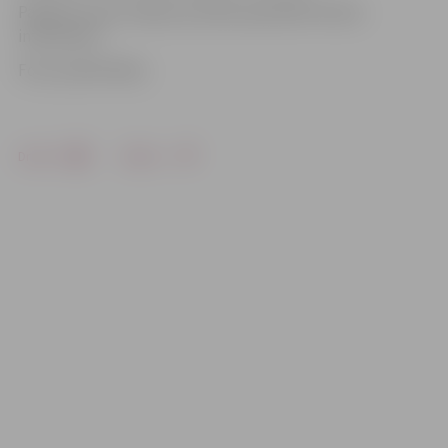
Pasākumu bez maksas aicināts apmeklēt ikviens
interesents.
Foto: publicitātes
Drukāt
Dalīties