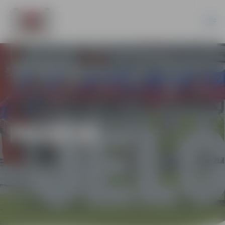
PILSĒTĀ