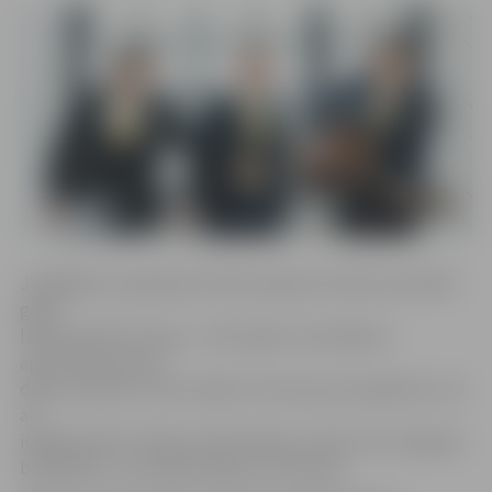
Jāatgādina, ka grāmatā «365» apkopoti G.Rača aizvadītā
gada
laikā sarakstīto dzeju – 2017. gadu viņš iesāka ar
apņemšanos katru
dienu sarakstīt vienu dzejoli. Sarunas par šo grāmatu, kā
arī
iespēja satikt mūziķus Andri Alviķi un Uģi Tirzīti Jelgavas
bibliotēkā – jau nākamnedēļ, 25. februārī.