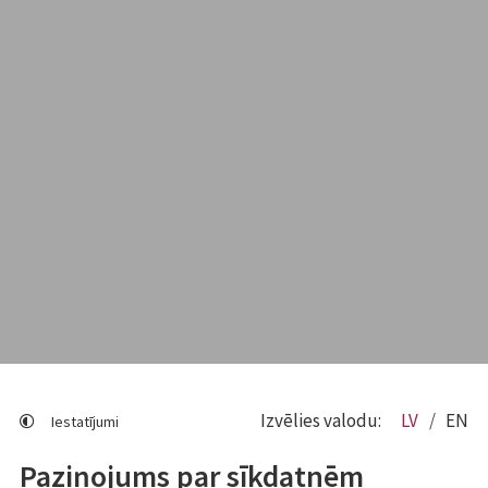
Izvēlies valodu:
LV
EN
Iestatījumi
Paziņojums par sīkdatnēm