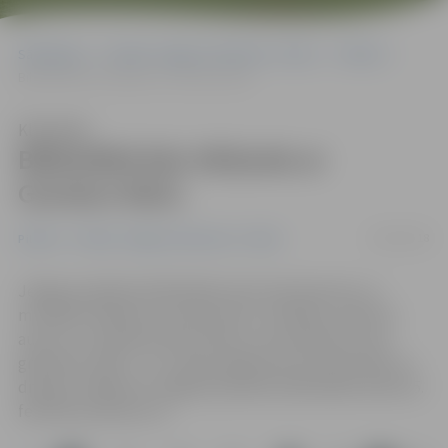
Sākumlapa
Portāla “Jelgavas Vēstnesis” arhīvs
Pilsētā
Bibliotēkā būs tikšanās ar Guntaru Raču
Klausīties
Bibliotēkā būs tikšanās ar
Guntaru Raču
18/02/2018
Pilsētā
Portāla “Jelgavas Vēstnesis” arhīvs
Jelgavas pilsētas bibliotēka aicina interesentus uz
muzikālu tikšanos ar producentu, izdevēju, dziesmu
autoru un mūziķi Guntaru Raču un sarunām par viņa
grāmatas «365» 1. un 2. daļu pasākumā «Guntars Račs un
draugi». Pasākums Jelgavas pilsētas bibliotēkā notiks 25.
februārī pulksten 14.