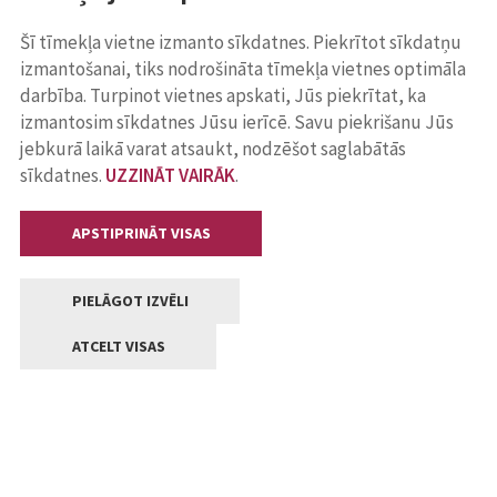
Šī tīmekļa vietne izmanto sīkdatnes. Piekrītot sīkdatņu
izmantošanai, tiks nodrošināta tīmekļa vietnes optimāla
darbība. Turpinot vietnes apskati, Jūs piekrītat, ka
izmantosim sīkdatnes Jūsu ierīcē. Savu piekrišanu Jūs
jebkurā laikā varat atsaukt, nodzēšot saglabātās
sīkdatnes.
UZZINĀT VAIRĀK
.
APSTIPRINĀT VISAS
PIELĀGOT IZVĒLI
ATCELT VISAS