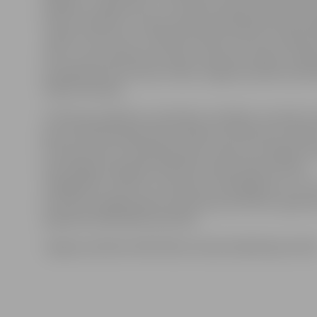
raidījumu «Mikrofons» un latviešu dziesmu aptaujas 
Dzīves realitāte un sapņi sastopas Vijas Beinertes jau
«Vārdi un klusums». Savukārt režisors Viesturs Kairišs
filmu, kuras pamatā ir Gunāra Janovska romāns «Pilsēt
par grāmatu jaunumiem stāsta Jelgavas pilsētas bibli
Sandra Silmane.
S.Silmane papildina, ka klasikas cienītājus savukārt p
jauna izdotie Daniela Defo, Roberta Stīvensona, Mark
Frensisa Skota Ficdžeralda darbi. «Bet pie mazajiem la
klausītājiem atgriežas tādi labi zināmi pasaku tēli kā
Sniegbaltīte, Ansītis un Grietiņa, Sarkangalvīte un Trīs
kā arī būs iespēja iepazīt daudzas jaunas bērnu grāma
papildina bibliotēkas pārstāve.
Jelgavas pilsētas bibliotēka atrodas Akadēmijas ielā 26