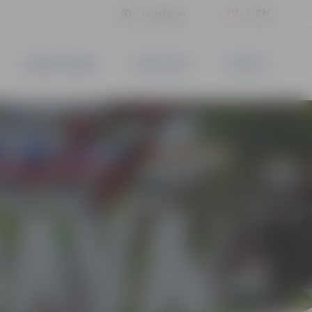
LV
EN
Iestatījumi
UZŅĒMĒJDARBĪBA
PAKALPOJUMI
KONTAKTI