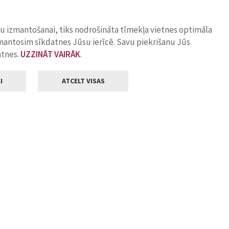
ņu izmantošanai, tiks nodrošināta tīmekļa vietnes optimāla
zmantosim sīkdatnes Jūsu ierīcē. Savu piekrišanu Jūs
atnes.
UZZINĀT VAIRĀK
.
I
ATCELT VISAS
Klientu apkalpošana
ilsētas pašvaldība
Darba laiks
, Jelgava, LV-3001
Pirmdienās
8.00 - 18.00
Otrdienās
8.00 - 17.00
22
Trešdienās
8.00 - 17.00
va.lv