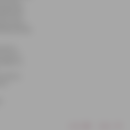
koncertiem.
najā grāmatā
 sāk uzņemt
a pie upes»,»
otēkas pārstāve
riecēs no
a Tvena un
sītājiem un
 sivēntiņi,
tas,»
.
Drukāt
Dalīties