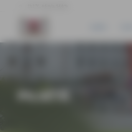
22.2 °C, 4.6 m/s, 54.6 %
JAUNUMI
PILSĒ
PILSĒTĀ