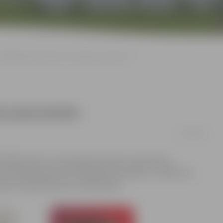
Bibliotēkā iepazīstinās ar grāmatu jaunumiem
atu jaunumiem
12/01/2018
bliotēkā notiks Jauno grāmatu diena, kurā ikviens
s. Šomēnes jaunumu tematika ir ļoti plaša – politika un
zeja un grāmatas par Latvijas dabu.