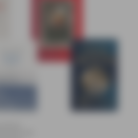
 Guļevskas
mju laiku radio