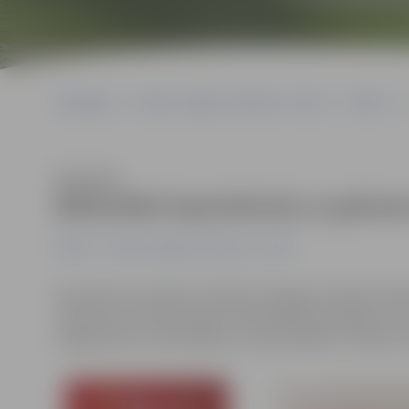
Sākumlapa
Portāla “Jelgavas Vēstnesis” arhīvs
Pilsētā
Klausīties
Bibliotēkā iepazīstinās ar grām
Pilsētā
Portāla “Jelgavas Vēstnesis” arhīvs
18. janvārī no pulksten 10 līdz 18 Jelgavas pilsētas bi
interesents aicināts iepazīt bibliotēkas jaunieguvumu
reliģija, bērnu audzināšana un pavārmāksla, romāni, d