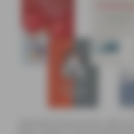
«Pieejami daudzi latviešu autoru darbi – iznākusi Lias
grāmata «Tikai dziesma nenosalst» par leģendāro pado