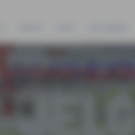
TA
PAŠVALDĪBA
IESTĀDES
KAPITĀLSABIEDRĪBAS