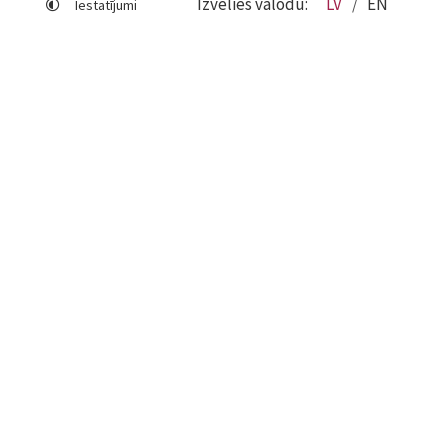
Izvēlies valodu:
LV
EN
Iestatījumi
Lapas karte
Viegli lasīt
Sociālo mediju lietošana
Sīkdatņu izmantošana
Piekļūstamības paziņojums