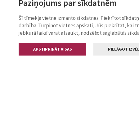
Paziņojums par sīkdatnēm
Šī tīmekļa vietne izmanto sīkdatnes. Piekrītot sīkdat
darbība. Turpinot vietnes apskati, Jūs piekrītat, ka i
jebkurā laikā varat atsaukt, nodzēšot saglabātās sīkd
APSTIPRINĀT VISAS
PIELĀGOT IZVĒL
Kontakti
Jelgavas valstp
Lielā iela 11
+371 630055
pasts@jelga