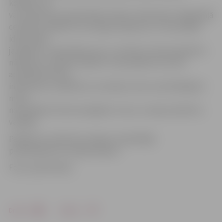
kodekss, ko
var nosaukt par identitātes kodolu. Diskusijas trešajā daļā
centīšos modelēt futurologu skatījumu uz nacionālās
identitātes
jautājumu, diskutējot par to, cik liela ir tās perspektīva
nākotnē,» norāda O.Spārītis. Viņš pasākumu aicina
apmeklēt ikvienu
interesentu, piebilstot, ka šodien vieni no aktīvākajiem
mūsu
nacionālās kultūras kopējiem ir koru un deju kolektīvu
vadītāji.
Pasākumu notiks bez maksas. Iepriekšēja
pieteikšanās nav nepieciešama.
Foto: publicitātes
Drukāt
Dalīties