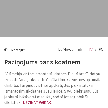
Izvēlies valodu:
LV
EN
Iestatījumi
Paziņojums par sīkdatnēm
Šī tīmekļa vietne izmanto sīkdatnes. Piekrītot sīkdatņu
izmantošanai, tiks nodrošināta tīmekļa vietnes optimāla
darbība. Turpinot vietnes apskati, Jūs piekrītat, ka
izmantosim sīkdatnes Jūsu ierīcē. Savu piekrišanu Jūs
jebkurā laikā varat atsaukt, nodzēšot saglabātās
sīkdatnes.
UZZINĀT VAIRĀK
.