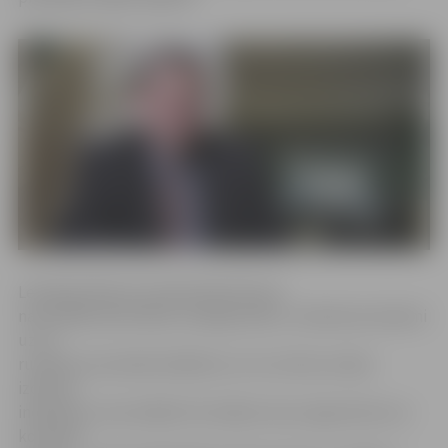
Lekcijā profesors aicinās diskutēt par
nacionālās identitātes mainīgo dabu un laikmeta ietekmi
uz to,
runās par nacionālo ideālismu un to, kā tas cenšas
izdzīvot
indivīdā un viņa mākslā. Ilustrējot savus argumentus ar
konkrētu