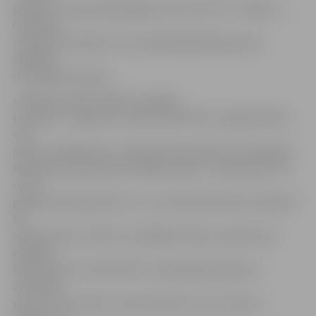
piemēru – gleznotāja Edgara Vintera dzīvi un mākslu –,
O.Spārītis
modelēs scenārijus tam, kā globalizētajā pasaulē
saglabāt
nacionālās vērtības.
«Diskusiju vēlos iedalīt trīs daļās,
pirmkārt, runājot par cilvēka identitāti, ko galvenokārt
varu
paust, analizējot sevi. Tāpat vēlos parādīt, kā nacionālā
identitāte izpaudusies dažādos laikos – galvenokārt 19.
un 20.
gadsimtā. Neskatoties uz to, ka identitāti esam skatījuši
kā
iekonservētu vērtību, tā dažādos laikos izpaudusies
atšķirīgi.
Pasaules tautu identitāti ir ietekmējuši pasaules
attīstības
procesi, taču katrai tautai eksistē arī savs vērtību