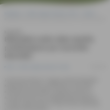
Sākumlapa
Portāla “Jelgavas Vēstnesis” arhīvs
Pilsētā
Bibliotēkā notiks Ojāra Spārīša priekšlasījums par nacionālo identitāti
Klausīties
Bibliotēkā notiks Ojāra Spārīša
priekšlasījums par nacionālo
identitāti
03/02/2019
Pilsētā
Portāla “Jelgavas Vēstnesis” arhīvs
14. februārī pulksten 17 Jelgavas pilsētas bibliotēkas
Krišjāņa Barona zālē ar priekšlasījumu «Nacionālās
identitātes daudzveidības, piederības apziņas un
nacionālo kultūras formu saglabāšanās perspektīva»
uzstāsies mākslas doktors Latvijas Zinātņu akadēmijas
prezidents Ojārs Spārītis.