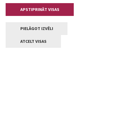
APSTIPRINĀT VISAS
PIELĀGOT IZVĒLI
ATCELT VISAS
Kontakti
Jelgavas valstpilsētas pašvaldība
Lielā iela 11, Jelgava, LV-3001
+371 63005522