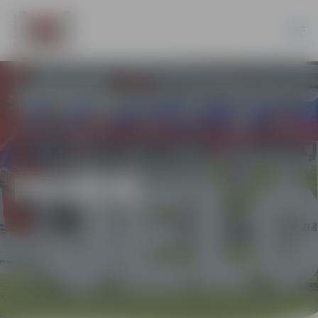
PILSĒTĀ