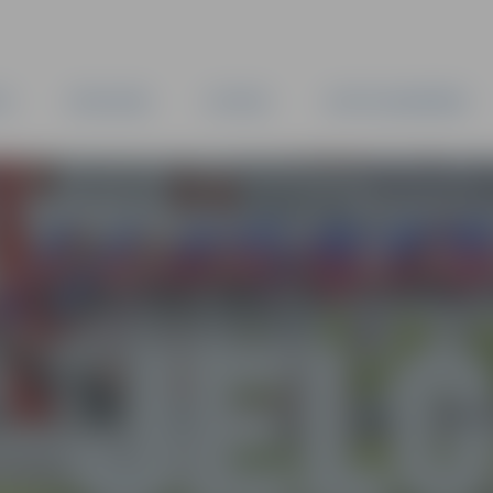
TA
PAŠVALDĪBA
IESTĀDES
KAPITĀLSABIEDRĪBAS