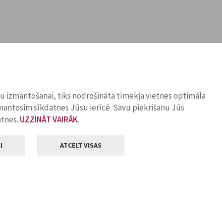
ņu izmantošanai, tiks nodrošināta tīmekļa vietnes optimāla
zmantosim sīkdatnes Jūsu ierīcē. Savu piekrišanu Jūs
atnes.
UZZINĀT VAIRĀK
.
I
ATCELT VISAS
Klientu apkalpošana