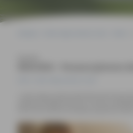
Sākumlapa
Portāla “Jelgavas Vēstnesis” arhīvs
Pilsētā
Klausīties
Bibliotēkā – Pavasara ģimenes d
Pilsētā
Portāla “Jelgavas Vēstnesis” arhīvs
7. aprīlī Jelgavas pilsētas bibliotēkā notiks Pavasara 
piedalīties radošajās darbnīcās un viktorīnā, spēlēt g
dienā notiks lasīšanas veicināšanas programmas «Bērn