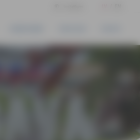
LV
EN
Iestatījumi
UZŅĒMĒJDARBĪBA
PAKALPOJUMI
KONTAKTI