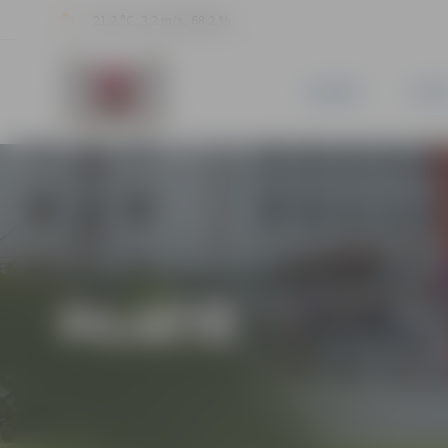
21.2 °C, 3.2 m/s, 68.2 %
JAUNUMI
PILSĒ
PILSĒTĀ