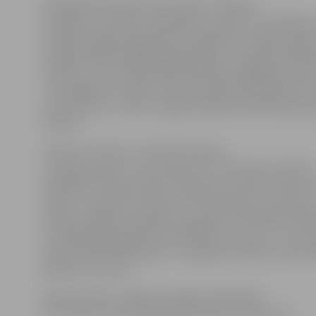
Radošajās darbnīcās varēs veidot Lieldienu
rotājumus no dabas materiāliem, papīra un darinājumu
tehnikā. Pasākuma gaitā būs pieejama arī spēļu istaba
iespēja spēlēt dažādas galda spēles un iepazīt bibliot
robotiņu. «Pirms kāda laika bibliotēka iegādājās robot
veic dažādas funkcijas. Pavasara ģimenes dienā ikviens
tuvāk iepazīt,» stāsta Jelgavas pilsētas bibliotēkas p
Pastere.
Pulksten 12.30 un 14 notiks viktorīna
«Pavasara pilieni», bet pulksten 13 interesenti aicināti
piedalīties radošo stāstu darbnīcā, ko vadīs rakstniec
Valtere. Savukārt pulksten 14.30 būs Bērnu, jauniešu
žūrijas noslēguma pasākums, godinot aktīvākos lasīša
veicināšanas programmas dalībniekus. Viņus un citus 
priecēs BJMK Rokskolas un Jelgavas Mūzikas vidussko
ģitāristu koncerts.
Ģimenes dienu Jelgavas pilsētas bibliotēkā
bez maksas aicināts apmeklēt ikviens interesents.