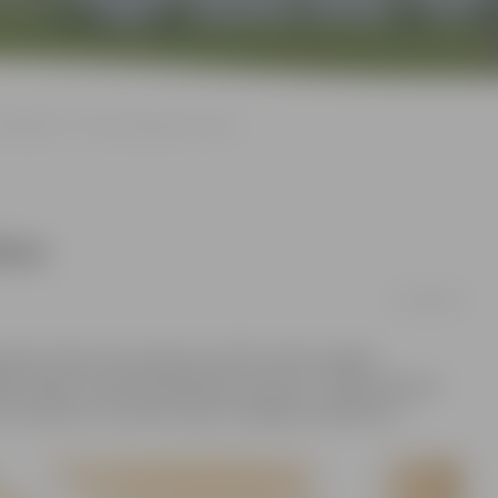
Bibliotēkā – Pavasara ģimenes diena
iena
02/04/2019
ģimenes diena. No pulksten 12 līdz 15 būs iespēja
alda spēles, iepazīt bibliotēkas robotiņu. Tāpat Ģimenes
u, jauniešu un vecāku žūrija» noslēguma pasākums.