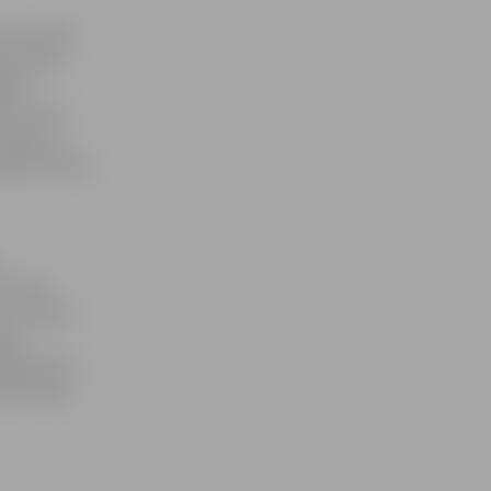
s spirelli
, kur būs
ēkas
iņu, kurš
 varēs to
ārstāve Zane
e Inese
 un vecāku
nas
klātesošos
las jauno