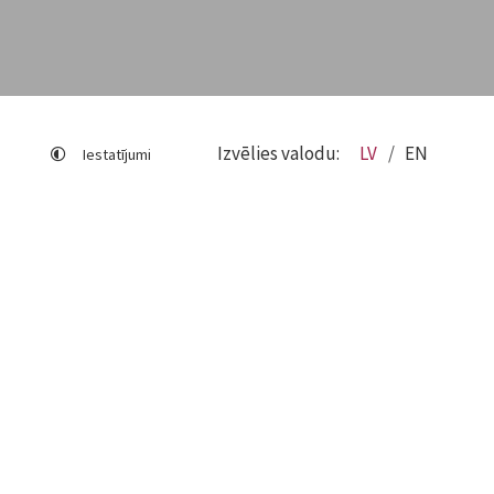
Izvēlies valodu:
LV
EN
Iestatījumi
Lapas karte