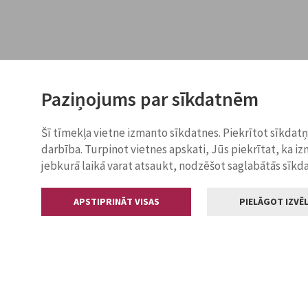
Paziņojums par sīkdatnēm
Šī tīmekļa vietne izmanto sīkdatnes. Piekrītot sīkdat
darbība. Turpinot vietnes apskati, Jūs piekrītat, ka i
jebkurā laikā varat atsaukt, nodzēšot saglabātās sīkd
APSTIPRINĀT VISAS
PIELĀGOT IZVĒL
Kontakti