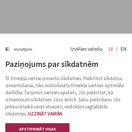
Izvēlies valodu:
LV
EN
Iestatījumi
Paziņojums par sīkdatnēm
Šī tīmekļa vietne izmanto sīkdatnes. Piekrītot sīkdatņu
izmantošanai, tiks nodrošināta tīmekļa vietnes optimāla
darbība. Turpinot vietnes apskati, Jūs piekrītat, ka
izmantosim sīkdatnes Jūsu ierīcē. Savu piekrišanu Jūs
jebkurā laikā varat atsaukt, nodzēšot saglabātās
sīkdatnes.
UZZINĀT VAIRĀK
.
APSTIPRINĀT VISAS