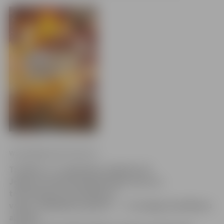
www.jelgavasvestnesis.lv
Trešdien, 17. septembrī, pulksten 18
Jelgavas Zinātniskā bibliotēka aicina uz
tautasdziesmu dziedāšanas
vakaru «Miķeļdienu gaidot…». Uz kopīgu dziedāšanu
aicināts