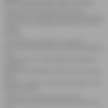
ikviens, kam patīk dziedāt, dungot un būt kopā.
Jelgavas Zinātniskā bibliotēka informē, ka par
tautasdziesmu un latviskās dzīvesziņas pasākumiem šajā
rudens-ziemas periodā gādās folkloras kopas «Dimzēns»
vadītāja
Velta Leja.
«Gaidot Miķeļdienu atzīmēsim arī Jumja dienu,
kas ir rudens saulstāvju diena, kad, tāpat kā Lielajā Dienā,
nakts
un dienas garums ir vienāds. Šajā laikā ir paaugstināta
enerģija un
līdz šai dienai labībai jābūt novāktai. Līdz ar Jumja dienu
sākas
veļu laiks – dievaines, un notiek arī veļu mielasti,» teikts
pasākuma aprakstā.
Ar Miķela dienu (29. septembri) izbeidzas visi
zemes darbi un zeme var doties atpūtā. Ticējums vēsta,