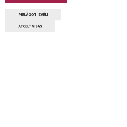
PIELĀGOT IZVĒLI
ATCELT VISAS
Kontakti
Jelgavas valstpilsētas pašvaldība
Lielā iela 11, Jelgava, LV-3001
+371 63005522
pasts@jelgava.lv