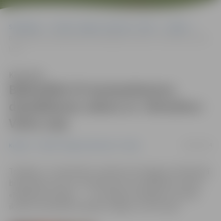
Sākumlapa
Portāla “Jelgavas Vēstnesis” arhīvs
Kultūra
Bibliotēkā rīt tautasdziesmu dziedāšanas vakars ar «Dimzēna» Veltu
Leju
Klausīties
Bibliotēkā rīt tautasdziesmu
dziedāšanas vakars ar «Dimzēna»
Veltu Leju
16/09/2014
Kultūra
Portāla “Jelgavas Vēstnesis” arhīvs
Trešdien, 17. septembrī, pulksten 18 Jelgavas Zinātniskā
bibliotēka aicina uz tautasdziesmu dziedāšanas vakaru
«Miķeļdienu gaidot…». Uz kopīgu dziedāšanu aicināts
ikviens, kam patīk dziedāt, dungot un būt kopā.