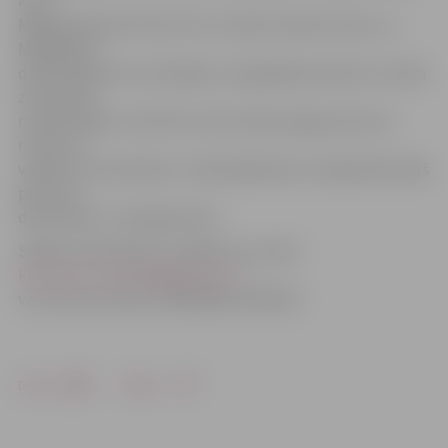
ka, ja
Miķeļa dienā silts lietus līst, tad būs mīksta ziema. Ja
Miķeļdienā
dienā vējš pūš no ziemeļiem, tad gaidāma auksta un dziļa
ziema; kad
no dienvidiem, tad silta un bez dziļa sniega, bet ja no
rītiem vai
vakariem, tad mērena. «Sadziedāsimies, lai šajā dienā vējš
pūstu no
dienvidiem,» tā organizatori.
Sīkāku informāciju var iegūt pa e-pastu
kristine.muciniece@gmail.com
vai zvanot pa tālruni 26595049, 29338137.
Drukāt
Dalīties