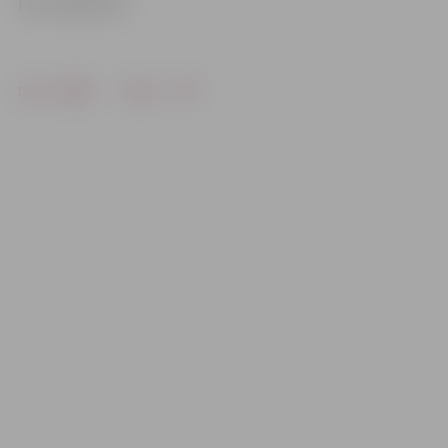
Foto: aktieris.lv
Drukāt
Dalīties