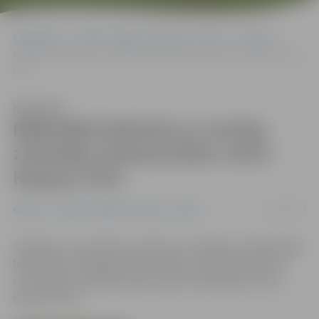
Sākumlapa
Portāla “Jelgavas Vēstnesis” arhīvs
Kultūra
Bibliotēkā tikšanās ar Latvijas zināmāko Ziemassvētku vecīti Kasparu
Pūci
Klausīties
Bibliotēkā tikšanās ar Latvijas
zināmāko Ziemassvētku vecīti
Kasparu Pūci
04/11/2014
Kultūra
Portāla “Jelgavas Vēstnesis” arhīvs
Svētdien, 9. novembrī, pulksten 14 Jelgavas Zinātniskajā
bibliotēkā (JZB) gaidāma tikšanās ar aktieri grāmatas
«Pūcesbērna patiesie piedzīvojumi Padomijā» autoru
Kasparu Pūci.