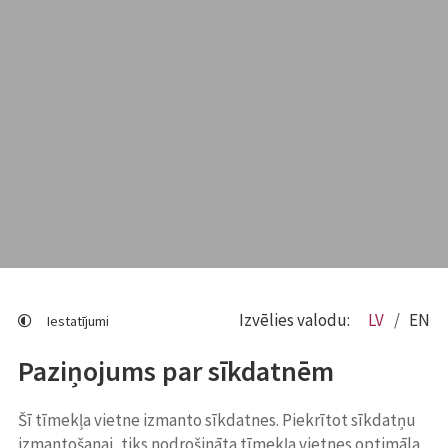
Izvēlies valodu:
LV
EN
Iestatījumi
Paziņojums par sīkdatnēm
Šī tīmekļa vietne izmanto sīkdatnes. Piekrītot sīkdatņu
izmantošanai, tiks nodrošināta tīmekļa vietnes optimāla