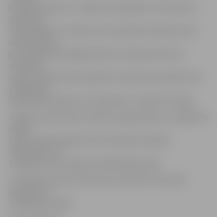
dzimšanas dienas, uzsāktas skolas gaitas un daudz kas
piedzīvots.
«Neraugoties uz skarbo tēmu, grāmata izlasāma vienā
elpas vilcienā,
jo uzrakstīta asprātīgā valodā, ar Kasparam Pūcem
piemītošo
ironiju. Grāmatnīcās šo grāmatu būs grūti sameklēt, bet
Zinātniskās
bibliotēkas krājumos to atradīsiet,» norāda Dz.Punga.
Tikšanos vadīs radio žurnāliste Liega Piešiņa un pasākums
notiek
Valsts Kultūrkapitāla fonda finansēta projekta
«Rakstnieku un
tulkotāju vizītes reģionu bibliotēkās» gaitā.
Uz tikšanos ikviens interesents aicināts 9. novembrī
pulksten 14
JZB K.Barona zālē.