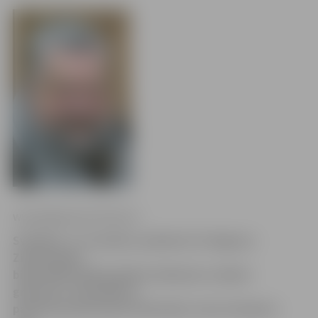
www.jelgavasvestnesis.lv
Svētdien, 9. novembrī, pulksten 14 Jelgavas
Zinātniskajā
bibliotēkā (JZB) gaidāma tikšanās ar aktieri
grāmatas «Pūcesbērna
patiesie piedzīvojumi Padomijā» autoru Kasparu