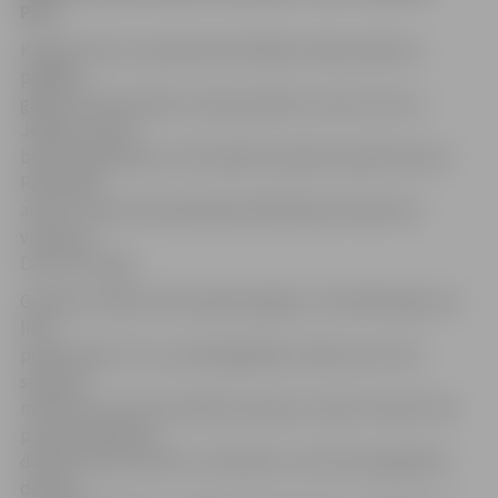
Pūci.
Kaspars Pūce ir pazīstams kā Dailes teātra aktieris,
pēdējos
gados arī kā atraktīvs Ziemassvētku vecītis, bet uz
Jelgavu šoreiz
brauc kā grāmatas «Pūcesbērna patiesie piedzīvojumi
Padomijā»
autors, informē Zinātniskās bibliotēkas direktores
vietniece
Dzintra Punga.
Grāmata iznākusi 2013. gada beigās un īsā laikā ieguvusi
lielu
popularitāti. Tas ir autobiogrāfisks stāsts par to kā
septiņus
mēnešus vecais Pūcesbērns kopā ar mammu Dailu Pūci
par pretpadomju
darbību tiek izsūtīts uz Pieamūru. Šeit tiek sagaidītas
deviņas