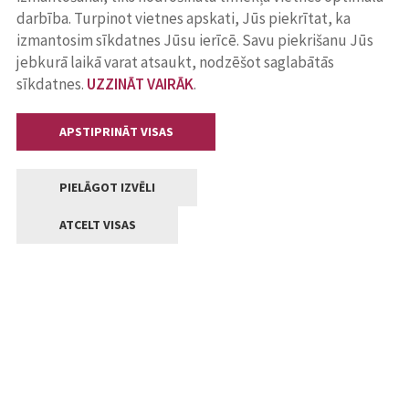
darbība. Turpinot vietnes apskati, Jūs piekrītat, ka
izmantosim sīkdatnes Jūsu ierīcē. Savu piekrišanu Jūs
jebkurā laikā varat atsaukt, nodzēšot saglabātās
sīkdatnes.
UZZINĀT VAIRĀK
.
APSTIPRINĀT VISAS
PIELĀGOT IZVĒLI
ATCELT VISAS
Kontakti