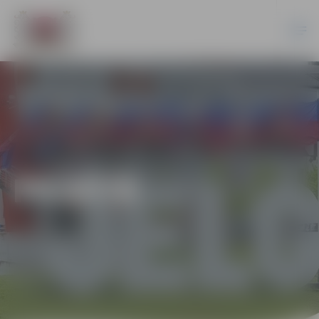
PILSĒTĀ