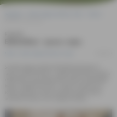
Sākumlapa
Portāla “Jelgavas Vēstnesis” arhīvs
Pilsētā
Bibliotēkai – jauna «seja»
Klausīties
Bibliotēkai – jauna «seja»
08/12/2017
Pilsētā
Portāla “Jelgavas Vēstnesis” arhīvs
Šonedēļ Jelgavas pilsētas bibliotēkas ēka ieguvusi
jaunus vizuālos akcentus – papildu izkārtnei ar uzrakstu
«Bibliotēka», kas jau kādu laiku atrodas virs bibliotēkas
ieejas, uzstādīti arī divi tēli – vīrietis un sieviete, kas
rokās tur grāmatu. Visas trīs izkārtnes veido vienotu
ansambli ar atsauci uz 20.–30. gadu stilistiku.