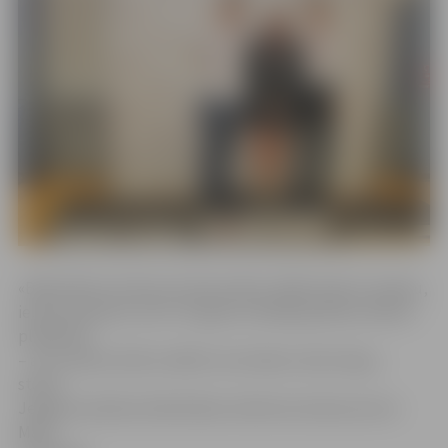
«Bibliotēka atrodas pirmskara ēkā, tādēļ izkārtni veidoju,
iedvesmojoties no 20.–30. gadu lietišķās grafikas tēliem,
plakātiem
– arī uzraksta šrifts izvēlēts tam laikam raksturīgs,»
stāsta
Jelgavas pilsētas bibliotēkas izkārtnes dizaina autors
Māris