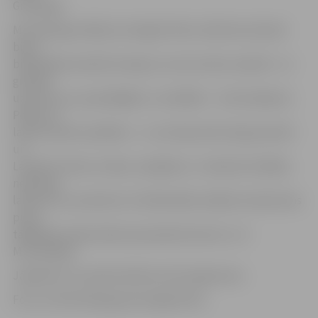
Grīnbergs.
M.Grīnbergs atklāj, ka integrēt tēlus izkārtnes dizainā
bijusi
bibliotēkas kolektīva ideja, ko viņš centies realizēt. «Jo
grūtāks
uzdevums, jo asprātīgāks un radošāks – tā atrisinājums.
Pētīju tā
laika stilistiku plakātos – to, kas bija raksturīgs pasaulē
un
Latvijā. Protams, krāsas, iespējams, ir nedaudz košākas
nekā tajā
laikā, bet no pulksten 11 bibliotēkas fasāde atrodas ēnas
pusē,
tādēļ bija nepieciešami pamanāmi akcenti,» tā
M.Grīnbergs.
Jāpiebilst, ka vakarā izkārtne tiek izgaismota.
Foto: no M.Grīnberga personīgā arhīva