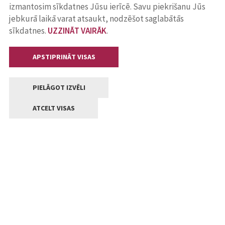
izmantosim sīkdatnes Jūsu ierīcē. Savu piekrišanu Jūs
jebkurā laikā varat atsaukt, nodzēšot saglabātās
sīkdatnes.
UZZINĀT VAIRĀK
.
APSTIPRINĀT VISAS
PIELĀGOT IZVĒLI
ATCELT VISAS
Kontakti
Jelgavas valstpilsētas pašvaldība