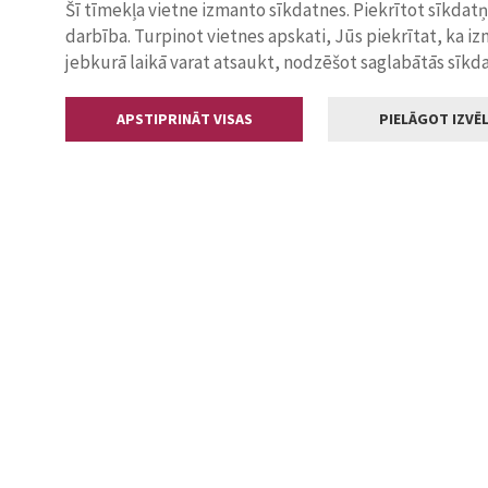
Šī tīmekļa vietne izmanto sīkdatnes. Piekrītot sīkdat
darbība. Turpinot vietnes apskati, Jūs piekrītat, ka i
jebkurā laikā varat atsaukt, nodzēšot saglabātās sīkd
APSTIPRINĀT VISAS
PIELĀGOT IZVĒL
Kontakti
Jelgavas valstp
Lielā iela 11
+371 630055
pasts@jelga