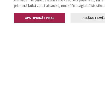
darbība. Turpinot vietnes apskati, Jūs piekrītat, ka i
jebkurā laikā varat atsaukt, nodzēšot saglabātās sīkd
APSTIPRINĀT VISAS
PIELĀGOT IZVĒL
Kontakti
Jelgavas valstp
Lielā iela 11
+371 630055
pasts@jelga