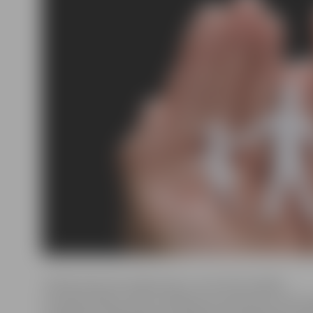
«Pateicoties šim ziedojumam, mums būs iespēja
turpināt iesākto. Mūsu mērķgrupa ir ģimenes, kurās au