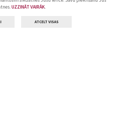
zmantosim sīkdatnes Jūsu ierīcē. Savu piekrišanu Jūs
atnes.
UZZINĀT VAIRĀK
.
I
ATCELT VISAS
Klientu apkalpošana
ilsētas pašvaldība
Darba laiks
, Jelgava, LV-3001
Pirmdienās
8.00 - 18.00
Otrdienās
8.00 - 17.00
22
Trešdienās
8.00 - 17.00
va.lv
Ceturtdienās
8.00 - 17.00
Piektdienās
8.00 - 14.30