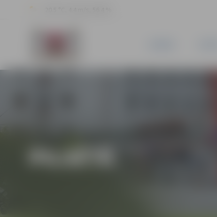
20.5 °C, 4.4 m/s, 56.4 %
JAUNUMI
PILSĒ
PILSĒTĀ