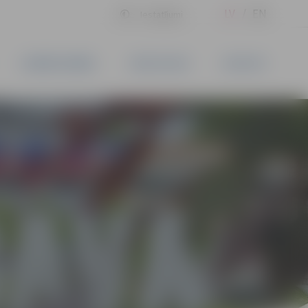
LV
EN
Iestatījumi
UZŅĒMĒJDARBĪBA
PAKALPOJUMI
KONTAKTI