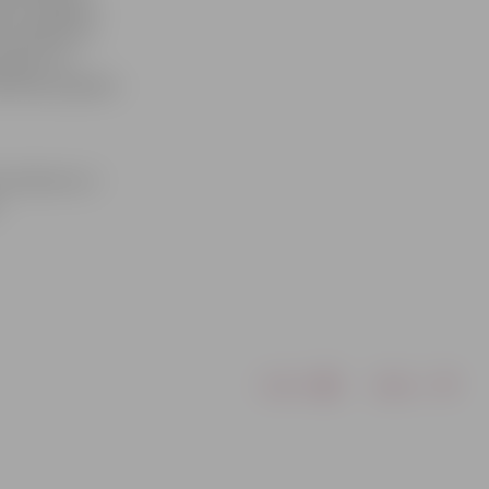
ības Jelgavas
ma ziedojumu
niešiem no
drības projekta
u konkursu ir
Drukāt
Dalīties