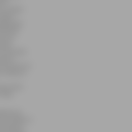
bērnu
us, atelpas
ecākiem
spējām, gan
biedrības
ēl viens
ācijas
r tautas deju
ienā, 1.
būs koncerts ar
es. Pasākuma
zsakot vēlmi
I.Baļe.
drībai, kas
ta slimībām. Ar
no organizēt