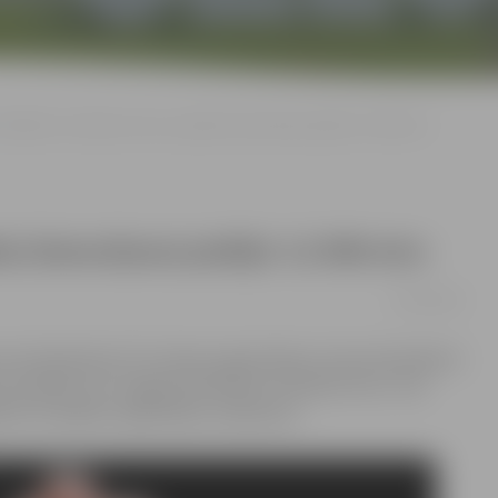
Biedrībai «Oranžais stars» projekta īstenošanai piešķir 12 000 eiro
ta īstenošanai piešķir 12 000 eiro
05/03/2019
rsā atbalstījusi 57 Latvijas organizācijas, kopumā piešķirot
s piešķirts arī Jelgavas biedrībai «Oranžais stars», kas
bērni ar īpašām vajadzībām, atbalstam.