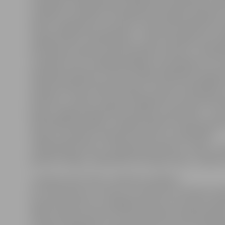
invaliditāti, tādēļ plānojam organizēt nodarbības šo 
vecākiem, piemēram, veselības veicināšanas pasākum
brīžus, izglītojošus seminārus. Tāpat mēs palīdzam v
saplānot bērnu rehabilitāciju – gan informējam par ie
arī palīdzam aplēst nepieciešamās izmaksas,» norāda 
«Oranžais stars» vadītāja Inga Baļe. Viņa papildina, ka v
biedrības darbības virziens ir kādas labdarības organiz
savākto līdzekļu administrēšana. «Šovasar sadarbībā a
kolektīvu «Laipa» Starptautiskajā bērnu aizsardzības d
jūnijā, Jelgavā organizēsim pasākumu ģimenēm – tas 
aktivitātēm ģimenēm, iespēja satikties, kopā atpūsti
mērķis ir piesaistīt ziedojumus bērnu ar invaliditāti
rehabilitācijai. Mūs uzrunāja deju kolektīvs «Laipa», i
paveikt vērtīgu, sabiedrībai nozīmīgu darbu,» skaidro 
«Latvijas valsts mežu» ziedojums piešķirts
arī Latvijas Kaulu, locītavu un saistaudu slimnieku bie
apvieno pacientus ar dažādām balsta un kustību aparā
mērķi uzlabot pacientu dzīves kvalitāti, biedrība plā