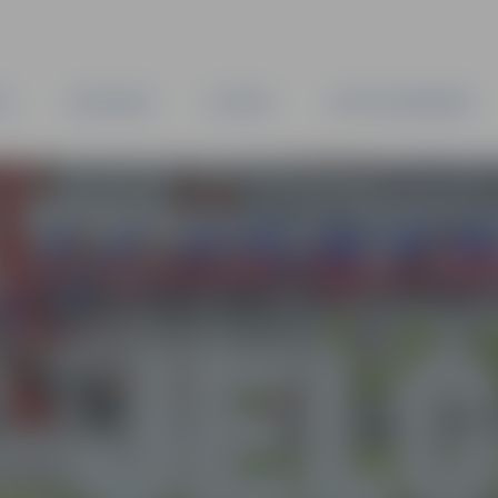
TA
PAŠVALDĪBA
IESTĀDES
KAPITĀLSABIEDRĪBAS