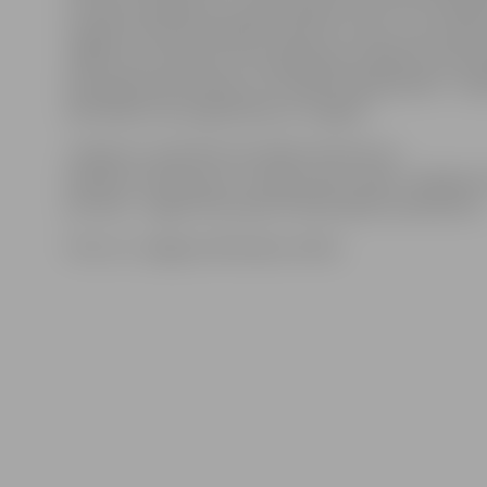
izzinošus pasākumus, daļu līdzekļu novirzot arī biedr
nodaļai. Savukārt biedrība «Mentor Latvia», kas saņē
1468,12 eiro apmērā, rīko izglītojošus pasākumus jau
ārpusģimenes aprūpes un sociālā riska ģimenēm – bie
aktivitātes tiks organizētas arī Jelgavā.
«Ziedot.lv» pārstāve Ilze Ošāne informē, ka
biedrību interese par «Latvijas valsts mežu» ziedojum
ļoti liela – šogad tika saņemti 165 projektu pieteikumi.
Foto: no «Jelgavas Vēstneša» arhīva