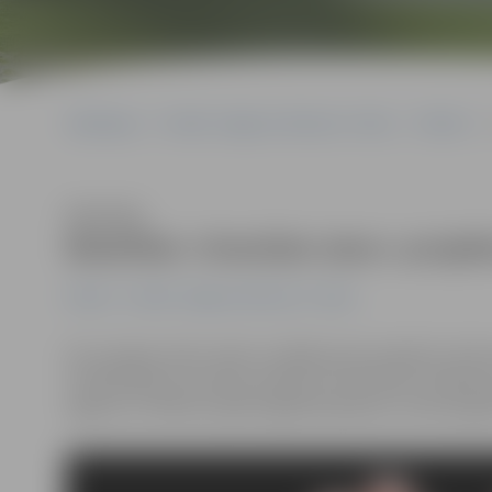
Sākumlapa
Portāla “Jelgavas Vēstnesis” arhīvs
Pilsētā
Klausīties
Biedrībai «Oranžais stars» projek
Pilsētā
Portāla “Jelgavas Vēstnesis” arhīvs
AS «Latvijas valsts meži» sociālās jomas projektu konku
313 907,89 eiro iecerēto projektu īstenošanai. Ziedojum
iegūtos 12 760 eiro plāno ieguldīt ģimeņu, kurās aug 