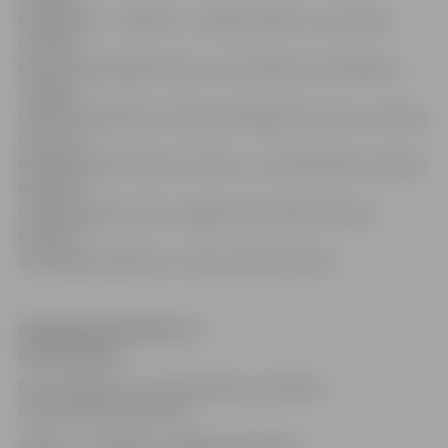
finansējums – 1500 eiro – piešķirts Bērnu un jauniešu
mūzikas
klubam Muzikālās pieturas uzturēšanai, bet 1000 eiro –
Jelgavas
Latviešu biedrībai, Latvijas Sarkanajam Krustam, invalīdu
sporta un
rehabilitācijas klubam «Cerība» un Latvijas Bērnu fondam
darbības
nodrošināšanai, kā arī Jelgavas Nacionālo kultūras
biedrību
asociācijai projektam «Izcilie cilvēki kultūrā».
Atbalstītās biedrības un
nodibinājumi
Nauda biedrību un nodibinājumu darbības
nodrošināšanai piešķirta:
200 eiro – mūzikas un mākslas skolotāju