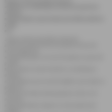
Šī gada 1. kārtas projektu konkursā
«Biedrību un nodibinājumu atbalsta programma»
Jelgavas
nevalstiskajām organizācijām pašvaldība piešķīrusi
27 095
eiro.
Jelgavas pilsētas pašvaldības sabiedrisko
attiecību pārvalde informē, ka projektu konkursam
kopumā šogad tika
iesniegti 55 projekti, no kuriem finansējumu saņems 49
projekti.
Naudu plānots izmantot biedrību un nodibinājumu
darbības
nodrošināšanai, jauna inventāra iegādei, sporta spēļu un
pasākumu
rīkošanai, brīvdabas mākslas galerijas izveidei, retro
motociklu
rallija organizēšanai Jelgavā un citiem pasākumiem.
Lielākais