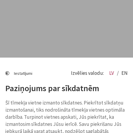
Izvēlies valodu:
LV
EN
Iestatījumi
Paziņojums par sīkdatnēm
Šī tīmekļa vietne izmanto sīkdatnes. Piekrītot sīkdatņu
izmantošanai, tiks nodrošināta tīmekļa vietnes optimāla
darbība. Turpinot vietnes apskati, Jūs piekrītat, ka
izmantosim sīkdatnes Jūsu ierīcē. Savu piekrišanu Jūs
jebkurā laikā varat atsaukt, nodzēšot saglabātās