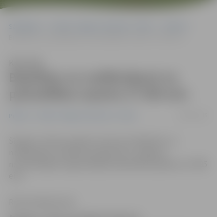
Sākumlapa
Portāla “Jelgavas Vēstnesis” arhīvs
Pilsētā
Biedrības un nodibinājumi no pašvaldības saņems 27 095 eiro
Klausīties
Biedrības un nodibinājumi no
pašvaldības saņems 27 095 eiro
08/05/2015
Pilsētā
Portāla “Jelgavas Vēstnesis” arhīvs
Šī gada 1. kārtas projektu konkursā «Biedrību un
nodibinājumu atbalsta programma» Jelgavas
nevalstiskajām organizācijām pašvaldība piešķīrusi 27 095
eiro.
Ritma Gaidamoviča