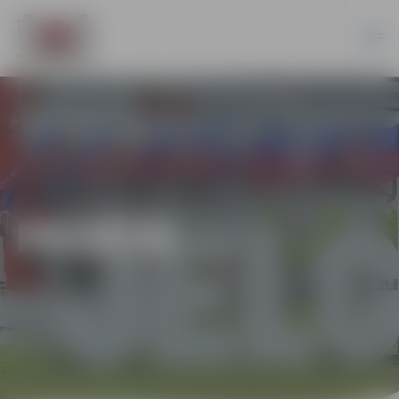
PILSĒTĀ