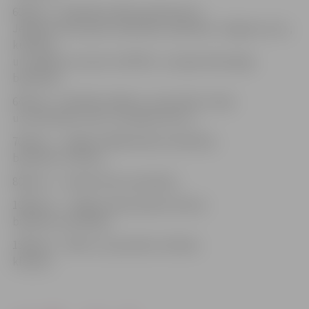
600 eiro – biedrībai «Mehu absolventi»,
Jelgavas Pensionāru biedrībai, biedrībai «Jelgavas roņi»,
kultūras
un mākslas centram «NāTRE», Latvijas Neredzīgo
biedrībai;
645 eiro – biedrībai «Bērnu un jauniešu rotaļu
un attīstības centrs «Oranžais stars»»;
700 eiro – Jelgavas Mākslinieku biedrībai,
biedrībai «Caritas»;
800 eiro – Latvijas Poļu savienībai;
1000 eiro – Jelgavas Nacionālo kultūras
biedrību asociācijai;
1500 eiro – Bērnu un jauniešu mūzikas
klubam.