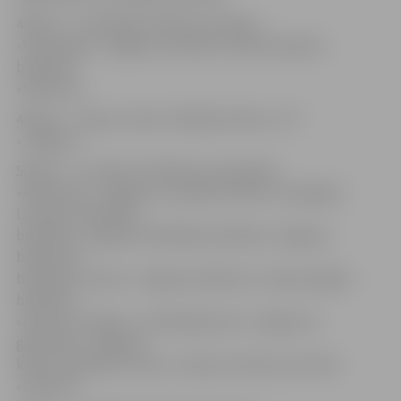
400 eiro – biedrībām «Mītavas tehniķi»,
«Harmonija», Jelgavas Studentu teātra atbalsta
biedrībai
«Miniatra»;
450 eiro – ideju centram «Mākslas bērns», FK
«Jelgava»;
500 eiro – Latviešu Strēlnieku apvienībai,
«Remosam», Jelgavas Jaunajam teātrim, Zemgales
Latviešu strēlnieku
biedrībai, Jelgavas Koklētāju biedrībai, Jelgavas
baltkrievu
biedrībai «Ļanok», Jelgavas pilsētas un rajona čigānu
biedrībai
«Romanu čačipen», nodibinājumam «Jelgava 21.
gadsimtā», Jelgavas
krievu biedrībai «Istok», ukraiņu kultūras centram
«Džerelo»;