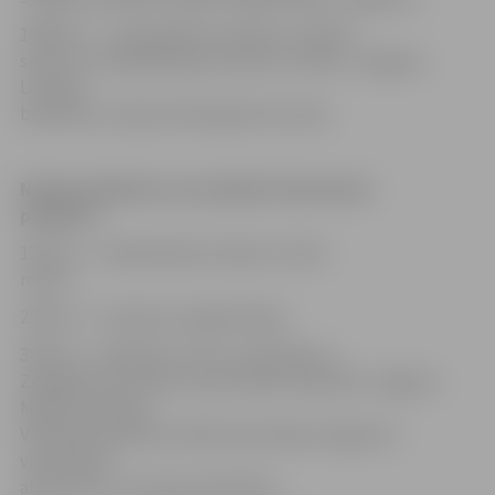
1000 eiro – Latvijas Bērnu fondam, invalīdu
sporta un rehabilitācijas klubam «Cerība», Jelgavas
Latviešu
biedrībai, Latvijas Sarkanajam Krustam.
Nauda pasākumu un projektu īstenošanai
piešķirta:
150 eiro – rokdarbnieku klubam «Zelta
rokas»;
200 eiro – Studentu pašpārvaldei;
300 eiro – biedrībai «Centrs «Elizabete»»,
Zemgales Dzīvnieku aizsardzības biedrībai, Jelgavas
Māmiņu klubam,
Vikentija Veržbicka vārdā nosauktajai Jelgavas 5.
vidusskolas
absolventu un draugu biedrībai;