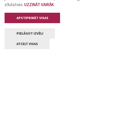
sīkdatnes.
UZZINĀT VAIRĀK
.
APSTIPRINĀT VISAS
PIELĀGOT IZVĒLI
ATCELT VISAS
Kontakti
Jelgavas valstpilsētas pašvaldība
Lielā iela 11, Jelgava, LV-3001