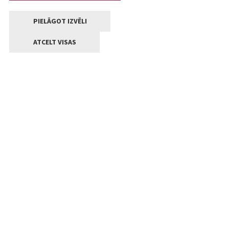
PIELĀGOT IZVĒLI
ATCELT VISAS
Kontakti
Jelgavas valstpilsētas pašvaldība
Lielā iela 11, Jelgava, LV-3001
+371 63005522
pasts@jelgava.lv