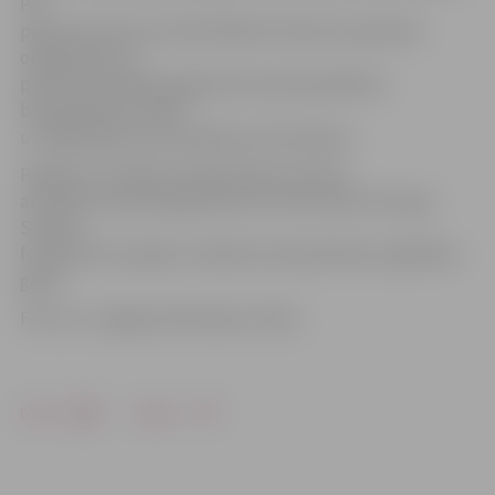
Par
pieņemto lēmumu NVA filiāle informēs nevalstisko
organizāciju un
pozitīvas atbildes gadījumā aicinās piedalīties
bezdarbnieku atlasē
un slēgt līgumu par pasākuma īstenošanu.
Pasākums «Darbam nepieciešamo iemaņu
attīstība nevalstiskajā sektorā» tiek īstenots Eiropas
Sociālā
fonda (ESF) projekta «Atbalsts bezdarbnieku izglītībai»
gaitā.
Foto: no «Jelgavas Vēstneša» arhīva
Drukāt
Dalīties