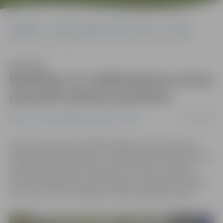
Sākumlapa
Portāla “Jelgavas Vēstnesis” arhīvs
Pilsētā
Biedrības un nodibinājumus aicina piesaistīt darbam jauniešus
Klausīties
Biedrības un nodibinājumus aicina
piesaistīt darbam jauniešus
09/09/2019
Pilsētā
Portāla “Jelgavas Vēstnesis” arhīvs
Līdz 20. septembrim Nodarbinātības valsts aģentūra
(NVA) piedāvā biedrībām un nodibinājumiem pieteikties
pasākuma «Darbam nepieciešamo iemaņu attīstība
nevalstiskajā sektorā» īstenošanai un iesaistīt jauniešus
vecumā no 18 līdz 29 gadiem darbā sabiedrības labā.