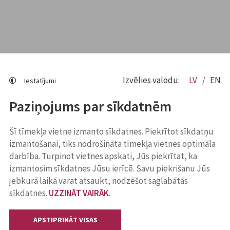
Izvēlies valodu:
LV
EN
Iestatījumi
Paziņojums par sīkdatnēm
Šī tīmekļa vietne izmanto sīkdatnes. Piekrītot sīkdatņu
izmantošanai, tiks nodrošināta tīmekļa vietnes optimāla
darbība. Turpinot vietnes apskati, Jūs piekrītat, ka
izmantosim sīkdatnes Jūsu ierīcē. Savu piekrišanu Jūs
jebkurā laikā varat atsaukt, nodzēšot saglabātās
sīkdatnes.
UZZINĀT VAIRĀK
.
APSTIPRINĀT VISAS