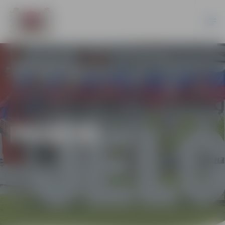
PILSĒTĀ