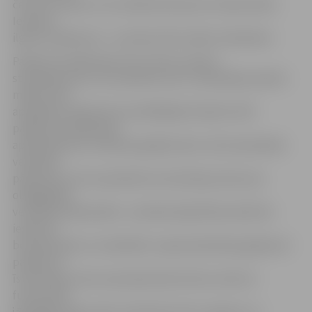
četras stundas un ne vairāk kā astoņas stundas dienā.
Iesaistes
ilgums pasākumā – no diviem līdz sešiem mēnešiem.
Pasākuma dalībnieks katru dienu saņems
stipendiju piecu eiro apmērā, proti, stipendijas apmērs
mēnesī tiks
aprēķināts atbilstoši nostrādātajām dienām. NVA
pasākuma dalībnieku
apdrošinās pret nelaimes gadījumiem, kā arī apmaksās
veselības
pārbaudi, ja tā ir paredzēta normatīvajos aktos par
obligātajām
veselības pārbaudēm. Ja darbā sabiedrības labā tiks
iesaistīts
bezdarbnieks ar invaliditāti, nepieciešamības gadījumā
pasākuma
īstenošanas vieta viņam jāizveido dzīves vietā vai
funkcionāli