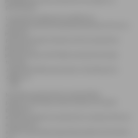
jāpielāgo darba vidē, nodrošinot brīvu piekļuvi un
pārvietošanos.
Lai pieteiktos pasākumam, biedrības vai
nodibinājuma pārstāvim jāaizpilda pieteikuma forma un
jāpievieno
prasītā informācija. Pieteikums līdz 20. septembrim
jāiesniedz vai
jānosūta pa pastu NVA filiālei savā administratīvajā
teritorijā.
Jelgavā NVA filiāles pasta adrese ir Skolotāju iela 3,
Jelgava, LV
– 3001.
NVA filiāle organizēs Aktīvo nodarbinātības
pasākumu īstenotāju izvēles komisiju, kas izskatīs
pieteikumu
atbilstību pasākuma nosacījumiem un pieņems lēmumu
apstiprināt vai
atteikt nevalstiskajai organizācijai pasākuma īstenošanu.