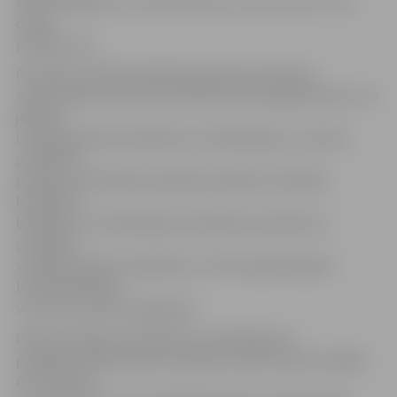
sporta pasākumus, vadot pulciņus, kā arī veicot citus
darba
pienākumus.
Pieteikties dalībai šajā NVA pasākumā «Darbam
nepieciešamo iemaņu attīstība nevalstiskajā sektorā» var
jebkura
Latvijā reģistrēta biedrība vai nodibinājums, izņemot
politiskās
partijas. NVA filiāles darbinieki palīdzēs izvēlēties
konkrētās
biedrības vai nodibinājuma darbības specifikai un
prasībām
visatbilstošākos kandidātus no NVA reģistrētajiem
bezdarbniekiem
vecumā no 18 līdz 29 gadiem.
Darba pienākumi biedrībā vai nodibinājumā
pasākuma dalībniekam būs jāveic piecas dienas nedēļā:
ne mazāk kā