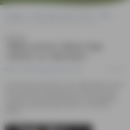
Sākumlapa
Portāla “Jelgavas Vēstnesis” arhīvs
Pilsētā
«Biļešu serviss» biļetes tirgo «Statoil» un «Narvesen»
Klausīties
«Biļešu serviss» biļetes tirgo
«Statoil» un «Narvesen»
06/06/2012
Pilsētā
Portāla “Jelgavas Vēstnesis” arhīvs
Tirdzniecības centrā «VIVO centrs» slēgta «Biļešu servisa»
kase, kas atradās «Reklammarket» tirdzniecības vietā.
Turpmāk šī servisa piedāvātās biļetes varēs iegādāties
degvielas uzpildes stacijās «Statoil» un «Narvesen»
kioskos.