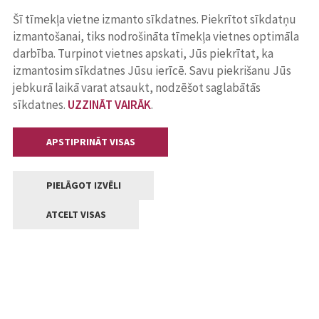
Šī tīmekļa vietne izmanto sīkdatnes. Piekrītot sīkdatņu
izmantošanai, tiks nodrošināta tīmekļa vietnes optimāla
darbība. Turpinot vietnes apskati, Jūs piekrītat, ka
izmantosim sīkdatnes Jūsu ierīcē. Savu piekrišanu Jūs
jebkurā laikā varat atsaukt, nodzēšot saglabātās
sīkdatnes.
UZZINĀT VAIRĀK
.
APSTIPRINĀT VISAS
PIELĀGOT IZVĒLI
ATCELT VISAS