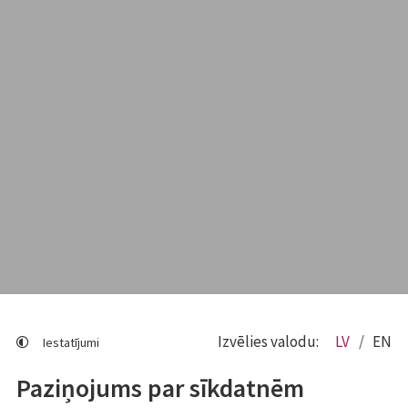
Izvēlies valodu:
LV
EN
Iestatījumi
Paziņojums par sīkdatnēm