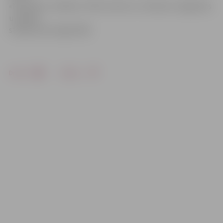
«Narvesen» veikalos «VIVO centrā» un «Nestes» degvielas
uzpildes
stacijā Loka maģistrālē.
Drukāt
Dalīties