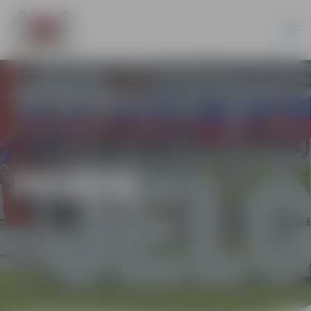
PILSĒTĀ