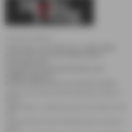
Ilze Knusle-Jankevica
Tirdzniecības centrā «VIVO centrs» slēgta «Biļešu
servisa» kase, kas atradās «Reklammarket»
tirdzniecības vietā.
Turpmāk šī servisa piedāvātās biļetes varēs
iegādāties degvielas
uzpildes stacijās «Statoil» un «Narvesen» kioskos.
«Biļešu servisa» pārstāve Sandra Melaničeva norāda, ka
šobrīd
Jelgavā biļetes ir nopērkamas piecās tirdzniecības vietās:
DUS
«Statoil» Brīvības bulvārī, Akadēmijas ielā un Satiksmes
ielā un