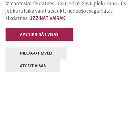
izmantosim sīkdatnes Jūsu ierīcē. Savu piekrišanu Jūs
jebkurā laikā varat atsaukt, nodzēšot saglabātās
sīkdatnes.
UZZINĀT VAIRĀK
.
APSTIPRINĀT VISAS
PIELĀGOT IZVĒLI
ATCELT VISAS
Kontakti
Jelgavas valstpilsētas pašvaldība