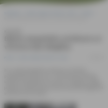
Sākumlapa
Portāla “Jelgavas Vēstnesis” arhīvs
Pilsētā
Biļetes starppilsētu autobusos un vilcienos kļūs dārgākas
Klausīties
Biļetes starppilsētu autobusos un
vilcienos kļūs dārgākas
27/03/2012
Pilsētā
Portāla “Jelgavas Vēstnesis” arhīvs
No 1. aprīļa starppilsētu autobusos un vilcienos
paaugstināsies biļešu cena – Autotransporta direkcija
informē, ka pasažieriem, kuri brauc no Jelgavas uz Rīgu,
jārēķinās, ka biļete kļūs par desmit santīmiem dārgāka kā
autobusā, tā arī vilcienā.