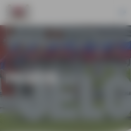
PILSĒTĀ