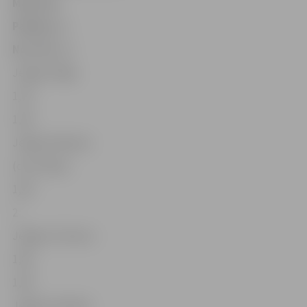
Maršruts
Pašlaik, Ls
No 1.04., Ls
Jelgava-Rīga
1,50
1,60
Jelgava-Bauska
(caur Eleju)
1,90
2
Jelgava-Tukums
1,80
1,90
Jelgava-Dobele