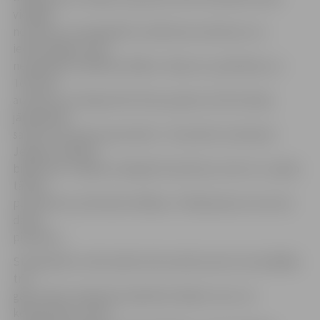
vietējās
nozīmes un starppilsētu satiksmes autobusus un
iedzīvotājiem vairs
nevajadzēs izvēlēties lētāko. «Braucot, piemēram, ar
Tērvetes
autobusu no Elejas līdz Vilces pastam, līdz šim bija
jāmaksā 80
santīmi, bet pēc jaunā tarifa – 55 santīmi. Autobusā
Jelgava–Dobele
biļete līdz Tušķiem maksāja 70 santīmus, bet no 1. aprīļa
tā kļūs
par pieciem santīmiem lētāka,» P.Salkazanovs min vien
dažus
piemērus.
Starppilsētu tarifu plāns tiek mainīts pirmo reizi pēdējo
trīs
gadu laikā. «Nedaudz palielinot biļešu cenu, lai
kompensētu valsts