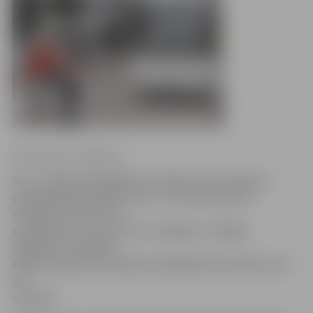
Ilze Knusle-Jankevica
No 1. aprīļa starppilsētu autobusos un vilcienos
paaugstināsies biļešu cena – Autotransporta
direkcija informē, ka
pasažieriem, kuri brauc no Jelgavas uz Rīgu,
jārēķinās, ka biļete
kļūs par desmit santīmiem dārgāka kā autobusā, tā
arī
vilcienā.