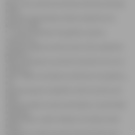
Biļešu cenas nosaka Autotransporta direkcija. Direkcijas
preses
sekretāre Sandra Maļuha norāda, ka plānotais cenu
kāpums ir vidēji
5 – 7 procentu apmērā. Starppilsētu autobusu
maršrutos, ko
nodrošina Jelgavas Autobusu parks (JAP), pasažieriem
jārēķinās ar
biļešu cenas kāpumu par desmit santīmiem, bet ne visi
pasažieri to
izjutīs. «Biļešu cenas kāpums vairāk skars tos pasažierus,
kuri
pārvietosies garos starppilsētu maršrutu posmos, bet
īsākos
attālumos biļešu cena pat samazināsies uz pazeminātās
iekāpšanas
maksas rēķina,» skaidro S.Maļuha. JAP valdes loceklis
Pēteris
Salkazanovs norāda, ka jaunais tarifs izlīdzinās cenas