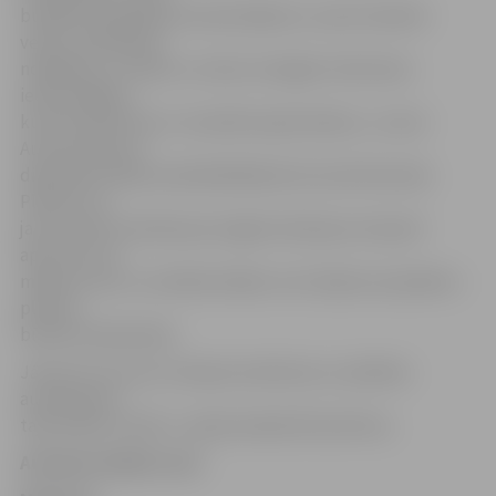
budžeta finansējuma samazinājumu, esam atraduši
veidu, kā ikdienas
nokļūšanu uz darbu un skolu atvieglot tieši lauku
iedzīvotājiem,
kuriem šobrīd tas ir visvairāk nepieciešams,» uzsver
Autotransporta
direkcijas valdes priekšsēdētājs Normunds Narvaišs.
Plānots, ka
jauno tarifu ieviešana jau šogad valstij ļaus ietaupīt
aptuveni 1,8
miljonus latu un nelielais biļešu cenu kāpums pasažieru
plūsmu
būtiski neietekmēs.
Jāuzsver, ka cenu izmaiņas neattiecas uz pilsētas
autobusiem –
tajos biļete arī pēc 1. aprīļa maksās 50 santīmus.
Autobusa biļešu cena