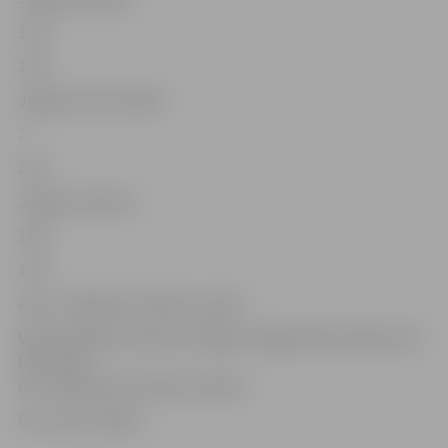
1,20
1,20
Jelgava-Vecumnieki
2
2,10
Jelgava-Tērvete
1,60
1,70
Avots: Jelgavas Autobusu parks
Vilciena biļete maršrutā Jelgava–Rīga šobrīd maksā 1,35
latus, bet
no 1. aprīļa tās cena būs 1,45 lati.
Foto: Ivars Veiliņš