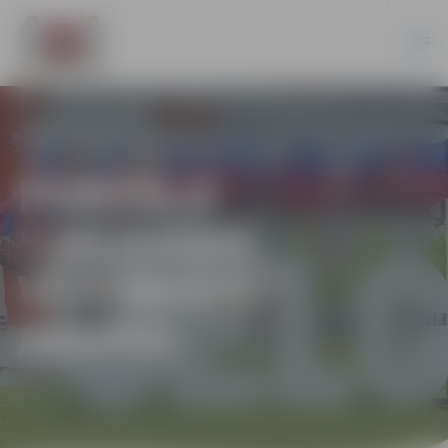
PORTĀLA
“JELGAVAS
VĒSTNESIS”
ARHĪVS