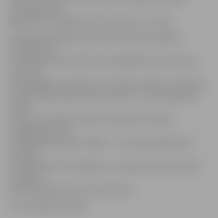
momentā, kad
jelgavnieki izvēlējās servēt tieši pa viņu – 26:24.
Savainojuma dēļ šovakar libero pozīcija mūsējiem
nevarēja viens
no līderiem Austris Štāls, kurš pēdējā treniņā sastiepis
roku. Viņa
vietā spēlēja Arnis Reliņš, kurš skaidri zinājis, ka būs jāiet
laukumā tikai šodien divos pa dienu: «Jau pirmajā setā
nebija
servju uzņemšanas. Varbūt rīdzinieki vēl nebija
iespēlējušies, bet
turpinājumā jau bija citādāk…Ceturtajā setā galotnē
pietrūka
aukstasinības. Par spēlēšanu uzzināju šodien ap diviem,
un spēles
sākumā kājas pat mazliet patrīcēja.»
Foto: Krišjānis Grantiņš