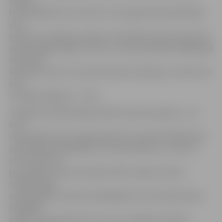
stabili,
bez jebkādiem kritumiem un seta gaitā tikai palielināja
savu
pārsvaru. Pie šādas notikumu attīstības atpūta tika dota
pamatcēlājam Agrim Leitim, un laukumā devās 1996. gadā
dzimušais
Raimonds Liniņš. Tas neko būtiski nemainīja, un droši otro
setu
uzvarēja mājinieki – 17:25.
Trešajā setā spēle jelgavniekiem pavisam pajuka – jau
seta
vidusdaļā treneris varēja atļauties nomainīt lielāko daļu
pamatsastāva spēlētāju un koncentrēties uz ceturto
setu (15:25). Kā
pēc spēles atzina pretinieku libero Ingars Ivanovs,
noslēdzošajā
setā mājinieki mazliet atslābinājās, kā rezultātā sanāca
līdzīgāka
spēle, tomēr pārliecību viņi nav zaudējuši, īpaši jau