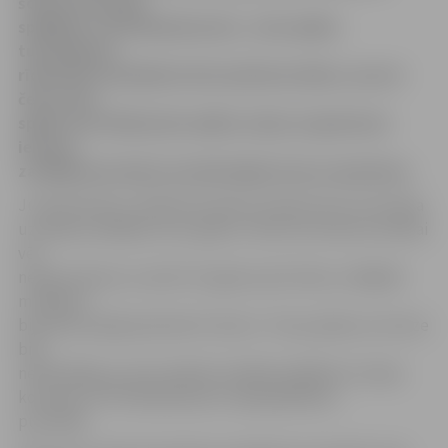
šosezon ļoti labi
spēlējošo «RTU/Robežsardzi», taču spēles
turpinājumā
rīdzinieki izskatījās krietni pārliecinošāk, uzvarot
četru setu
spēlē. Arnis Reliņš pēc spēles sacīja, ka galvenais
iemesls
zaudējumam bijusi neveiksmīgā servju uzņemšana.
Jurija Deveikus vadītā komanda Latvijas kausa izcīņa bija
uzvarējusi pēdējos divus gadus. Vēsturē nevienai vienībai
vēl
nebija izdevies uzvarēt trīs gadus pēc kārtas, tādējādi
mūsējiem
bija laba iespēja pārrakstīt vēsturi. Tiesa, jāsaka, ka izloze
bija
nelabvēlīga, jo pret pašlaik vislabāk spēlējošo Latvijas
komandu «RTU/Robežsardzi» bija jāspēlē jau
pusfinālā.