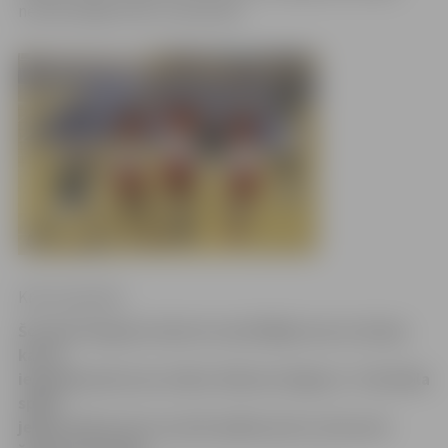
neveiksmīgā servju uzņemšana.
Krišs Upenieks
Šovakar Daugavas Sporta namā Rīgā savas Latvijas
kausa
ieguvēju pilnvaras nolika «Biolars/Jelgava». Pusfināla
spēlē
jelgavnieki prata uzvarēt spēles pirmo setu pret