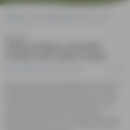
Sākumlapa
Portāla “Jelgavas Vēstnesis” arhīvs
Sports
«Biolars/Jelgava» pārrakstīt Latvijas kausa vēsturi nespēj
Klausīties
«Biolars/Jelgava» pārrakstīt
Latvijas kausa vēsturi nespēj
13/12/2014
Portāla “Jelgavas Vēstnesis” arhīvs
Sports
Šovakar Daugavas Sporta namā Rīgā savas Latvijas kausa
ieguvēju pilnvaras nolika «Biolars/Jelgava». Pusfināla
spēlē jelgavnieki prata uzvarēt spēles pirmo setu pret
šosezon ļoti labi spēlējošo «RTU/Robežsardzi», taču
spēles turpinājumā rīdzinieki izskatījās krietni
pārliecinošāk, uzvarot četru setu spēlē. Arnis Reliņš pēc
spēles sacīja, ka galvenais iemesls zaudējumam bijusi