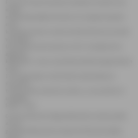
Pirmo setu abas komandas aizvadīja ļoti nestabili. Seta
ievadā
neveiksmīgi spēlēja rīdzinieki, kuri nespēja tikt galā ar
mūsu
komandas servēm un daudz atdūrās blokā, kā rezultātā
viesi ieguva
labu deviņu punktu pārsvaru (12:3). Turpinājumā viss
apgriezās
kājām gaisā – servju uzņemšanā problēmas jelgavniekiem
un jau
17:17. Galotnē gan Jurijs Deveikus apliecināja savu
meistarību
trenera amatā, atrada īstos vārdus, un viņa vadītie vīri
nospēlēja
lieliski – 25:22.
Otrā seta sākumā ar Edgara Baika bloku izdevās panākt
4:2, kas
gan bija lielākais pārsvars šajā setā. Rīdzinieki spēlēja