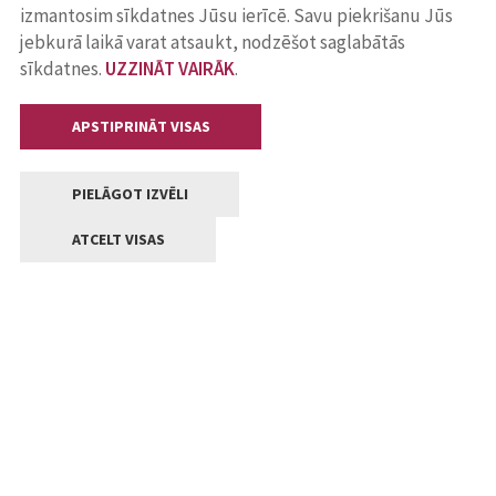
izmantosim sīkdatnes Jūsu ierīcē. Savu piekrišanu Jūs
jebkurā laikā varat atsaukt, nodzēšot saglabātās
sīkdatnes.
UZZINĀT VAIRĀK
.
APSTIPRINĀT VISAS
PIELĀGOT IZVĒLI
ATCELT VISAS
Kontakti
Jelgavas valstpilsētas pašvaldība