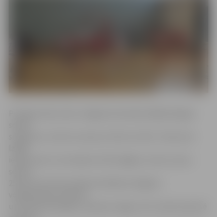
Pirmajos divos setos Jelgavas komanda rādīja diezgan
solīdu
sniegumu, izcīnot uzvaras ar 25:22 un 25:21. Trešo setu
labāk
iesāka viesi un noturēja to līdz beigām, svinot uzvaru
setā ar
25:20. Ceturtā seta sākumā «Biolars/Jelgava»
volejbolistiem izdevās
uzkurināt skatītājus, iedzenot naglu «DU» laukuma pusē