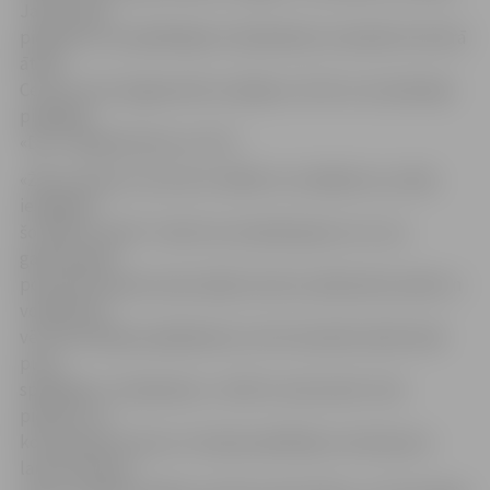
Jamrovskis,
piebilstot, ka spēlētājiem vēl jāmācās no bedrēm tikt ārā
ātrāk.
Ceturto setu jelgavnieki zaudēja ar 21:25 un arī piektajā
piekāpās
«DU» volejbolistiem ar 15:17.
«Žēl, protams, ka sezonu sākām ar zaudējumu, jo bija
iespējams
šo spēli uzvarēt. Tomēr tas izskaidrojams ar to, ka
gatavošanās
posmā komanda neaizvadīja nevienu pārbaudes spēli un
volejbolisti
vēl nav kārtīgi saspēlējušies, bet komandā vairāk nekā
puse
spēlētāju ir mainījušies,» vērtē A.Jamrovskis. Viņš
piebilst, ka
komanda pie viena un tā paša spēlētāju novietojuma
laukumā divos