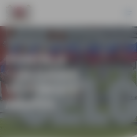
PORTĀLA
“JELGAVAS
VĒSTNESIS”
ARHĪVS