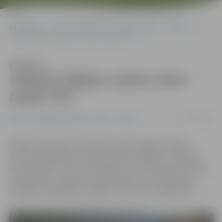
Sākumlapa
Portāla “Jelgavas Vēstnesis” arhīvs
Sports
«Biolars/Jelgava» piecos setos zaudē «DU»
Klausīties
«Biolars/Jelgava» piecos setos
zaudē «DU»
06/10/2018
Portāla “Jelgavas Vēstnesis” arhīvs
Sports
Šodien pirmo spēli «Credit24» meistarlīgā aizvadīja
vīriešu volejbola komanda «Biolars/Jelgava», Jelgavas
sporta hallē uzņemot «Daugavpils universitātes» («DU»)
volejbolistus. Lai gan pirmajos divos setos pārāki bija
Jelgavas volejbolisti, spēlē ar 3:2 uzvaru svinēja viesi.