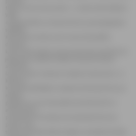
pie paša
tīkla un izcīnot sesto punktu – uz tablo tobrīd rādīja 6:3.
Vēlāk
neapmierinātību ar tiesnešu lēmumu pauda jelganieku
spēlētājs
Kārlis Pauls Levinskis, par ko viņam tika parādīta
dzeltenā
kartīte. Mirkli vēlāk ar sarkano kartīti tika novērtēta cita
jelgavnieku volejbolista Aigara Sniedzāna reakcija,
atrodoties
laukuma malā. «Saskaņā ar volejbola noteikumiem – ja
kādam no
komandas spēlētājiem ir piešķirta dzeltenā kartīte, par
nākamo
pārkāpumu uzreiz tiek piešķirta sarkanā kartīte un
atdots punkts
pretiniekiem. Šī situācija mums bija tāds kā lūzuma
punkts,» pēc
spēles komentēja «Biolars/Jelgava» menedžeris Andrejs