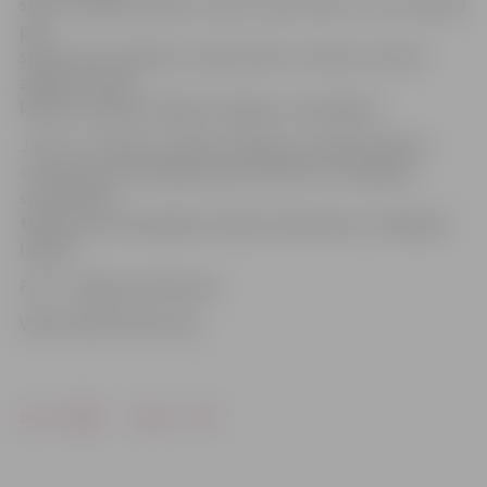
setos zaudēja vairākus punktus pēc kārtas, un šī situācija
pēc
spēles tika analizēta un pārrunāta. «Cerams, ka puiši
apdomās savas
kļūdas,» piebilst «Biolars/Jelgava» menedžeris.
Jau rīt, 7. oktobrī, «Biolars/Jelgava» aizvadīs nākamo
«Credit24» meistarlīgas spēli, pulksten 14 Jelgavas
sporta hallē
tiekoties ar pērnā gada Latvijas čempioniem «Jēkabpils
lūšiem».
Foto: «Jelgavas Vēstnesis»
Video: Māris Martinsons
Drukāt
Dalīties