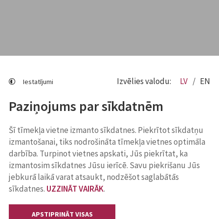
Izvēlies valodu:
LV
EN
Iestatījumi
Paziņojums par sīkdatnēm
Šī tīmekļa vietne izmanto sīkdatnes. Piekrītot sīkdatņu
izmantošanai, tiks nodrošināta tīmekļa vietnes optimāla
darbība. Turpinot vietnes apskati, Jūs piekrītat, ka
izmantosim sīkdatnes Jūsu ierīcē. Savu piekrišanu Jūs
jebkurā laikā varat atsaukt, nodzēšot saglabātās
sīkdatnes.
UZZINĀT VAIRĀK
.
APSTIPRINĀT VISAS