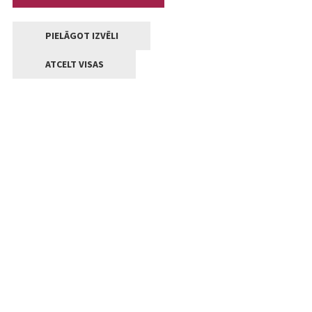
PIELĀGOT IZVĒLI
ATCELT VISAS
Kontakti
Jelgavas valstpilsētas pašvaldība
Lielā iela 11, Jelgava, LV-3001
+371 63005522
pasts@jelgava.lv