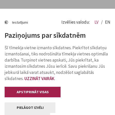
Izvēlies valodu:
LV
EN
Iestatījumi
Paziņojums par sīkdatnēm
Šī tīmekļa vietne izmanto sīkdatnes. Piekrītot sīkdatņu
izmantošanai, tiks nodrošināta tīmekļa vietnes optimāla
darbība. Turpinot vietnes apskati, Jūs piekrītat, ka
izmantosim sīkdatnes Jūsu ierīcē. Savu piekrišanu Jūs
jebkurā laikā varat atsaukt, nodzēšot saglabātās
sīkdatnes.
UZZINĀT VAIRĀK
.
APSTIPRINĀT VISAS
PIELĀGOT IZVĒLI