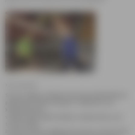
Krišs Upenieks
Šovakar sāpīgu zaudējumu Igaunijas pilsētā Rakverē
piedzīvojuši «Biolars/Jelgava» volejbolisti, kas
kārtējā Schenker
volejbola līgas spēlē vietējiem volejbolistiem, kuri
turnīra tabulā
ir krietni zemāk, zaudēja piecos setos ar 21:25, 25:20,