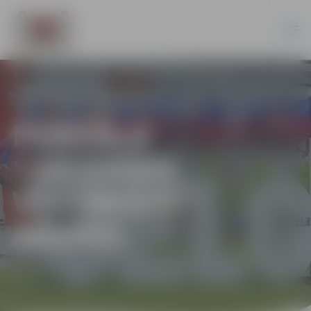
PORTĀLA
“JELGAVAS
VĒSTNESIS”
ARHĪVS