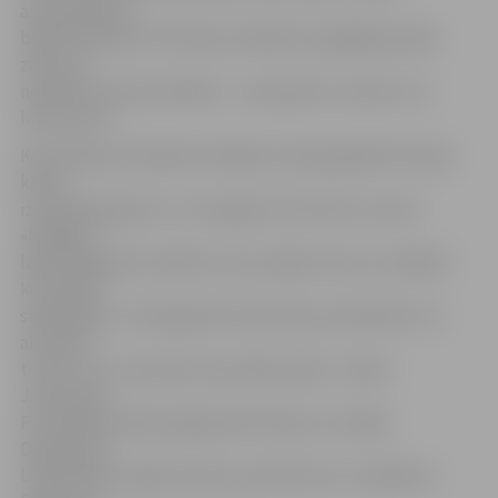
aizsardzībā un
blokā (24 bloki). Vēl lielas problēmas sagādāja spēles
zāle, kas
neatbilst visām prasībām – zemi griezti, sienas tuvu
laukumam.»
Komandai jau nākamās nedēļas izskaņā jāspēlē Latvijas
kausa
izcīņā Daugavpilī, uz ko tagad arī tiks likts uzsvars:
«Nedēļas
laikā mēģināsim sakārtot savas vājās vietas un atslīpēt
komandas
sadarbības. Uz Daugavpili brauksim jau piektdien, lai
aizvadītu
treniņu tur un pierastu pie spēļu zāles,» stāsta
Jamrovskis.
Pusfinālā sestdien jelgavnieki tiksies ar vietējo
Daugavpils
Universitāti. Spēles sākums pulksten 18. Ja iekļūsim