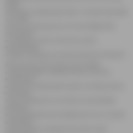
(25:20).
Veiksmīga turpinājuma gan nebija – komandas apmainījās
ar uzvarām
setos, kas noveda pie piecu setu mača. Beigās nācās
samierināties
ar zaudējumu (12:15) un tikai vienu punktu.
Rezultatīvākais
mūsējiem ar gūtajiem 15 punktiem bija Artūrs Vitkovskis.
Brīdī, kad pēc mača šo rindu autors sazinājās
ar «Biolars/Jelgava» spēlētāju Andreju Jamrovski,
komanda bija
autobusā un skatījās spēles ierakstu, kurā bija redzams,
ka komanda
neesot noskaņojusies: «Var redzēt, ka nenovērtējām
pretinieku,
kā rezultātā pārliecinoši zaudējām pirmo setu un devām
pretiniekiem
cerības. Rakvere aizvadīja ļoti labu spēli, it īpaši