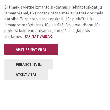
Šī tīmekļa vietne izmanto sīkdatnes. Piekrītot sīkdatņu
izmantošanai, tiks nodrošināta tīmekļa vietnes optimāla
darbība. Turpinot vietnes apskati, Jūs piekrītat, ka
izmantosim sīkdatnes Jūsu ierīcē. Savu piekrišanu Jūs
jebkurā laikā varat atsaukt, nodzēšot saglabātās
sīkdatnes.
UZZINĀT VAIRĀK
.
APSTIPRINĀT VISAS
PIELĀGOT IZVĒLI
ATCELT VISAS