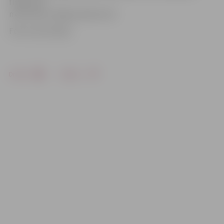
finālā, tad
mačs dienu vēlāk pulksten 16.
Foto: Ivars Veiliņš
Drukāt
Dalīties