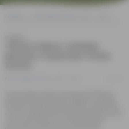
Sākumlapa
Portāla “Jelgavas Vēstnesis” arhīvs
Sports
«Biolars/Jelgava» piekāpjas igauņiem un gatavojas Latvijas kausam
Klausīties
«Biolars/Jelgava» piekāpjas
igauņiem un gatavojas Latvijas
kausam
02/12/2012
Portāla “Jelgavas Vēstnesis” arhīvs
Sports
Šovakar sāpīgu zaudējumu Igaunijas pilsētā Rakverē
piedzīvojuši «Biolars/Jelgava» volejbolisti, kas kārtējā
Schenker volejbola līgas spēlē vietējiem volejbolistiem,
kuri turnīra tabulā ir krietni zemāk, zaudēja piecos setos
ar 21:25, 25:20, 18:25,25:21, 12:15. Nākamās spēles
jelgavniekiem Latvijas kausa izcīņā Daugavpilī.