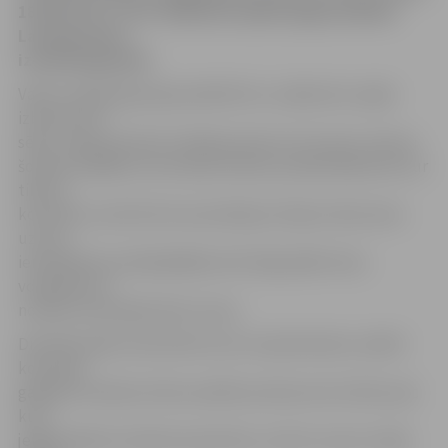
18:25,25:21, 12:15. Nākamās spēles jelgavniekiem
Latvijas kausa
izcīņā Daugavpilī.
Vakar mūsēje Igaunijas pilsētā Viru uzsāka divu spēļu
izbraukuma
sēriju. Līgas pastarīti mūsējie pieveica trīs setos, bet jau
šovakar spēlēja citā ziemeļu kaimiņu pilsētā Rakverē, kur
tikās ar
komandu, kas līdz šim sezonā bija izcīnījusi tikai vienu
uzvaru,
ierindojoties priekšpēdējā vietā. Šajā spēlē mūsu
volejbolistus
noteikti interesēja tikai uzvara.
Diemžēl spēle neizvērtās tā, kā Jurija Deveikus vadītā
komanda
gaidīja. No sākuma tika zaudēts pirmais sets (21:25), pēc
kura
jelgavniekiem izdevās saņemties, izcīnot uzvaru otrajā