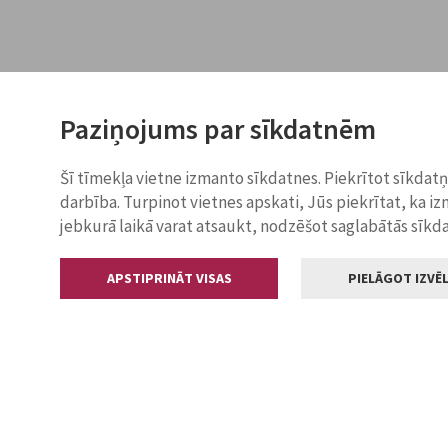
Paziņojums par sīkdatnēm
Šī tīmekļa vietne izmanto sīkdatnes. Piekrītot sīkdat
darbība. Turpinot vietnes apskati, Jūs piekrītat, ka i
jebkurā laikā varat atsaukt, nodzēšot saglabātās sīkd
APSTIPRINĀT VISAS
PIELĀGOT IZVĒL
Kontakti