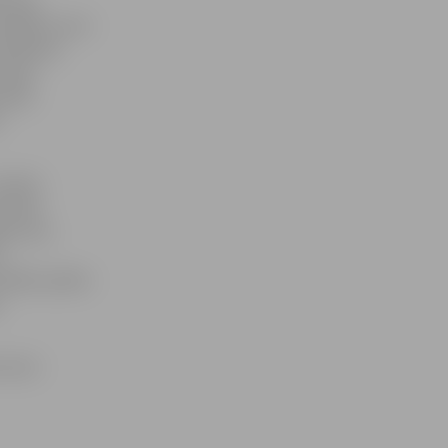
u bija
tīstījās mums
īs Medeņa
drejs
atkal
izšķirt
izdevās
āka, bet,
u
r tādām pašām
s
 vērot