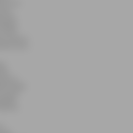
 5:2. Ļoti
 Ansis
ar Ansis
handikapu
 un setam
uma, tomēr no
 punkts mums –
eku
ltātu
svaram un
īja Ozolnieku
zvarai arī
ži gadās,
rešo setu
 uz