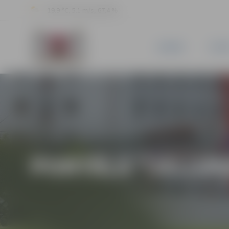
19.9 °C, 5.1 m/s, 67.4 %
JAUNUMI
PILSĒ
PORTĀLA “JELGAV