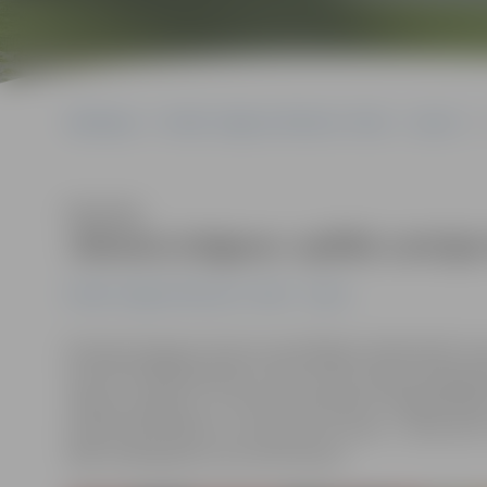
Sākumlapa
Portāla “Jelgavas Vēstnesis” arhīvs
Sports
Klausīties
«Biolars/Jelgava» spēlēs Latvijas
Portāla “Jelgavas Vēstnesis” arhīvs
Sports
Šovakar Daugavas Sporta namā Rīgā startēja lielās cīņa
cīņā «RTU/Robežsardze» četros setos salauza Daugavpil
«Biolars/Jelgava» un «Poliurs/Ozolnieki». Mūsējie bija ļ
izdevās laba spēle un uzvara četros setos – 25:19, 25:17
tādu noskaņojumu var izcīnīt kausu.