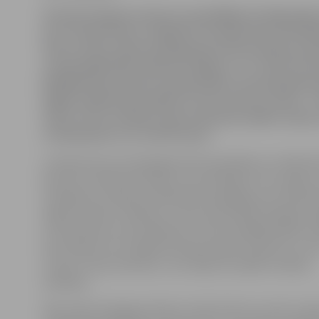
Šovakar Daugavas Sporta namā Rīgā startēja lielās
par Latvijas kausu volejbolā. Pirmajā cīņā «RTU/R
četros setos salauza Daugavpils Universitātes pre
otrajā spēlē tikās «Biolars/Jelgava» un «Poliurs/Oz
Mūsējie bija ļoti labi noskaņojušies, kas bija galve
kāpēc izdevās laba spēle un uzvara četros setos – 2
20:25, 25:23. Andrejs Jamrovskis pēc spēles sacīja,
noskaņojumu var izcīnīt kausu.
Latvijas kausa izcīņā jelgavnieki iesaistījās no trešās kā
jeb soli no lielā četrinieka un pusfināliem. Divu spēļu
mūsējie bez lielām problēmām apspēlēja savu fārmkl
līgas komandu «Mārupe». Kausa pusfinālā mūsējiem bij
ar kaimiņiem no Ozolniekiem, kuriem pēdējā spēlē za
bezcerīgi ar 0:3. Volejbola eksperti gan izteicās, ka, zi
treneri Juriju Deveikus, tas varējis arī spēlēt zināmas
paslēpes.
Mača sākumā jelgavniekiem izdevās labi uzservēt, tāpa