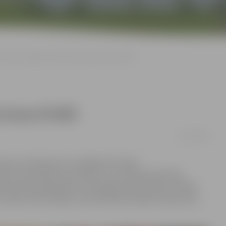
«Biolars/Jelgava» spēlēs Latvijas kausa finālā
 kausa finālā
14/12/2013
s par Latvijas kausu volejbolā. Pirmajā
s Universitātes pretestību, bet otrajā spēlē tikās
oti labi noskaņojušies, kas bija galvenais iemesls, kāpēc
, 20:25, 25:23. Andrejs Jamrovskis pēc spēles sacīja, ka ar