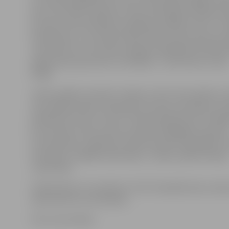
to, ka būs jāspēlē pieci seti, jo Ozolniekiem ilgāku laik
divu trīs punktu pārsvars. Seta vidusdaļā rezultāts at
par labu, kā rezultātā izvirzījāmies vadībā ar 20:17. Tr
neveiksmes uz rezultāta tablo 20:20. Laukumā nāca An
Jamrovskis, kurš ar labu enerģiju palīdzēja komandai 
atgriezties pie punktu izcīnīšanas – 25:23 setā un vieta
finālā.
«Kausa spēles vienmēr ir īpašas, jo šeit viena spēle var 
visus. Bija ļoti labs noskaņojums. Super, ka pašam arī 
palīdzēt izcīnīt šo uzvaru. Fiziskā kondīcija nav tā lab
ja rezultāts ir labs, tad viss izdevās. Mēģināju komand
uzmundrināt, vairāk liku lietā emocijas. Rīt jāspēlē a
emocijām, savādāk nekā nebūs,» tā pēc spēles Andrej
Jamrovskis.
Fināla sākums rīt pulksten 17.30. Tiešraidē maču varēs
Sportacentrs.com ekrānos.
Foto: Ivars Veiliņš