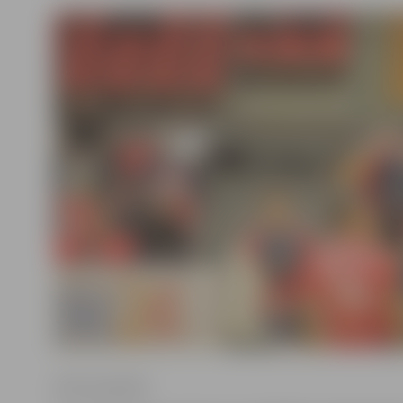
Krišs Upenieks