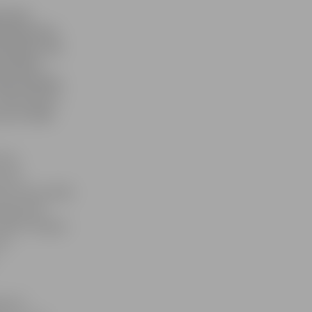
 cīņas
obežsardze»
testību, bet
olnieki».
nais iemesls,
5:19, 25:17,
 ka ar tādu
rtas
 sumā
ubu Nacionālās
a jācīnās
udēts diezgan
not
t arī