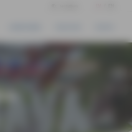
LV
EN
Iestatījumi
UZŅĒMĒJDARBĪBA
PAKALPOJUMI
KONTAKTI
ĪVS