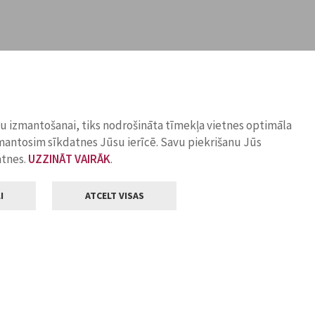
ņu izmantošanai, tiks nodrošināta tīmekļa vietnes optimāla
zmantosim sīkdatnes Jūsu ierīcē. Savu piekrišanu Jūs
atnes.
UZZINĀT VAIRĀK
.
I
ATCELT VISAS
Klientu apkalpošana