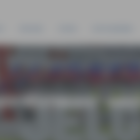
TA
PAŠVALDĪBA
IESTĀDES
KAPITĀLSABIEDRĪBAS
AS VĒSTNESIS” ARH