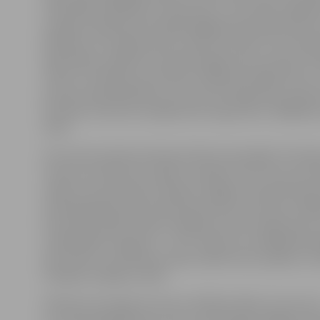
veiksmīgi noslēdzām uzbrukumus, izvirzoties vadībā ar
svarīgi, ka pārliecinoši spēlē iegāja potenciālais līderis
Medenis, kurš šajā sezonā ir daudz kritizēts, bet šovak
bija lielisks, palīdzot komandai iegūt piecu punktu 
(16:11). Arī atlikušo seta daļu mūsējie aizvadīja droši,
punktu pielika Medenis, kura serve lidoja ārpus lauk
bumbas izvairīties nespēja Gatis Augustāns, tādējādi
25:19.
Arī otrā seta sākumā nekas būtiski nemainījās. Pretini
treneris centās lauzt spēli ar maiņām, bet arī tas rezu
nedeva. Pa punktiņam «Biolars/Jelgava» lika klāt pār
tehniskajā pārtraukumā devās pie 8:4. Liels haoss vald
komandas spēlē, kamēr mūsējie nosvērti soļoja pretī u
otrajā spēles nogrieznī – 25:17. Kā jau tas volejbolā bie
pēc diviem uzvarētiem setiem nāk kritums spēlē un t
mūsējie zaudēja ar 20:25.
Piektais sets bija ļoti nervozs. Brīžiem likās, ka viss iet