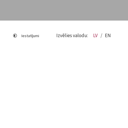
Izvēlies valodu:
LV
EN
Iestatījumi
Lapas karte