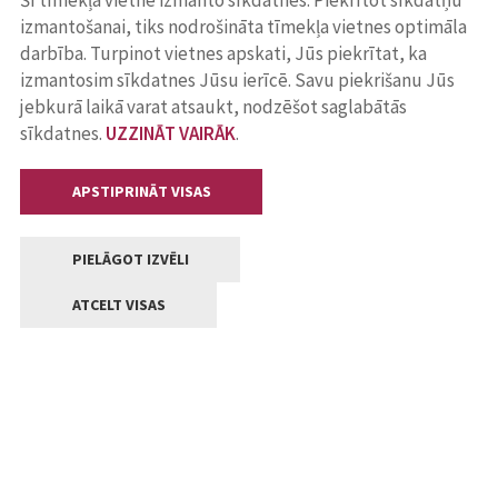
Šī tīmekļa vietne izmanto sīkdatnes. Piekrītot sīkdatņu
izmantošanai, tiks nodrošināta tīmekļa vietnes optimāla
darbība. Turpinot vietnes apskati, Jūs piekrītat, ka
izmantosim sīkdatnes Jūsu ierīcē. Savu piekrišanu Jūs
jebkurā laikā varat atsaukt, nodzēšot saglabātās
sīkdatnes.
UZZINĀT VAIRĀK
.
APSTIPRINĀT VISAS
PIELĀGOT IZVĒLI
ATCELT VISAS