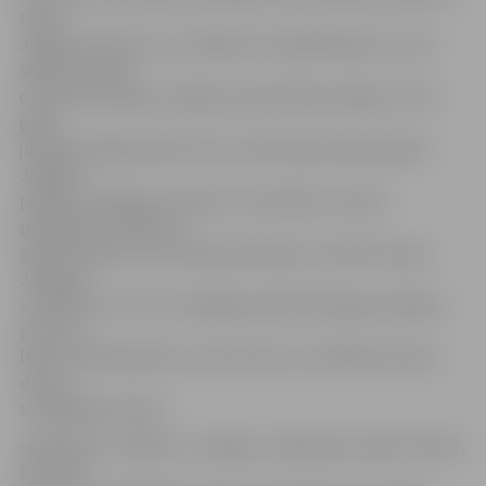
Eliasa
Jelgavas Vēstures un mākslas muzejā bīskaps A.Justs
šodien atzīmē
dzīves 85. jubileju, 55 gadu priesterības jubileju un 20
gadu
jubileju bīskapa kārtā. Viņu sveikt bija ieradušies gan
Jelgavas
pilsētas, Jelgavas novada un Ozolnieku novada
pašvaldību vadība un
pārstāvji, gan citu draudžu pārstāvji un priesteri, gan
Jelgavas
uzņēmēji un citi, kuri vēlējās pateikt bīskapam paldies
par viņa
lielo cilvēkmīlestību, sirds siltumu un klātbūtni katra
dzīves
svarīgākajos brīžos.
«Bīskapam, atnākot uz Jelgavu, sākās jauns posms dzīvē,
bet mēs,