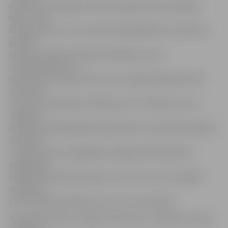
pilsēta un apkārtējā teritorija, ieguvām jaunu garīgo
elpu. Tieši
bīskaps Antons Justs ieviesa kopānākšanas, kas liecina
par ļoti,
ļoti lielu cilvēku mīlestību. Bīskaps ar savu
cilvēkmīlestību un
patriotismu audzina mūs visus, jo šajās tikšanās reizēs
mēs viens
no otra arī mācāmies. Paldies par to!» bīskapu sveica
Jelgavas
domes priekšsēdētājs Andris Rāviņš. Par paveikto paldies
Antonam
Justam teica arī tagadējais Jelgavas Romas Katoļu
katedrāles
bīskaps Edvards Pavlovskis, uzsverot, ka viņš Jelgavā
ienāca jau
pie izveidotas kārtības, kas ir A.Justa nopelns.
Kā norāda Ģ.Eliasa Jelgavas Vēstures un mākslas muzeja