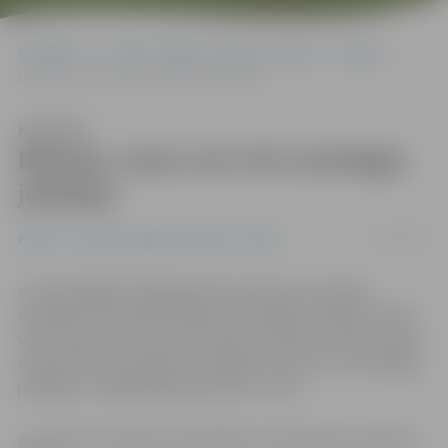
Sākumlapa
Portāla “Jelgavas Vēstnesis” arhīvs
Pilsētā
Bīskaps Justs svin trīs nozīmīgas jubilejas
Klausīties
Bīskaps Justs svin trīs nozīmīgas
jubilejas
20/11/2016
Pilsētā
Portāla “Jelgavas Vēstnesis” arhīvs
«Es biju bēglis Otrajā pasaules karā. Esmu dzīvojis
ārzemēs, bet Latvijā ir kārts mans šūpulis. Tāpēc Latvijai
vēlu saules mūžu un lai šeit katrs cilvēks var atrast savas
dzīves laimi un svētību,» tā šodien, svinot trīs nozīmīgas
jubilejas, norādīja bīskaps Antons Justs.
Ar svētku misi Katoļu katedrālē un pieņemšanu Ģederta