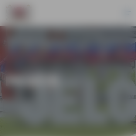
PILSĒTĀ