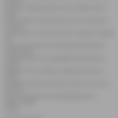
direktore
Gita Grase, Jelgavas pilsētas vēsturē ciešākas saites ar
Katoļu
baznīcu sākās ar hercoga Jēkabu, kad viņš, lai ieņemtu
troni, bija
spiests apsolīt un rakstiski apsolīt, ka Jelgavā un Kuldīgā
tiks
uzbūvēta katoļu baznīca. Kad 1642. gadā Jēkabs sāka
valdīt, baznīca
Jelgavā jau bija uzcelta. Tagadējā katedrāles ēka tika
uzcelta
1906. gadā. «Esmu dzirdējusi, ka jelgavnieki spriež, ka
Katoļu
katedrāles pulkstenis rāda pareizu laiku, bet tas tā nav.
Pulkstenī
laiks ir apstādināts brīdī, kad 1944. gadā baznīcu
sagrāva,» atklāj
G.Grase.
Foto: Austris Auziņš