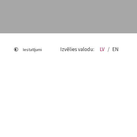
Izvēlies valodu:
LV
EN
Iestatījumi