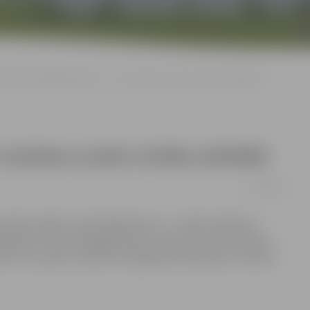
BJMK «Muzikālajā pieturā» – par mūzikas nozīmi cilvēka attīstībā
mūzikas nozīmi cilvēka attīstībā
13/01/2015
inās projektu «Muzikālā pietura – radoši risinājumi
lgavā», kura laikā jelgavnieki, kuriem interesē mūzika,
en, 15. janvārī, pulksten 19 gaidāma lekcija par mūzikas