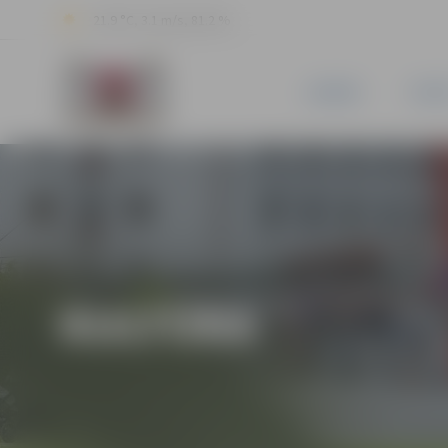
21.9 °C, 3.1 m/s, 81.2 %
JAUNUMI
PILSĒ
KULTŪRA