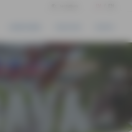
LV
EN
Iestatījumi
UZŅĒMĒJDARBĪBA
PAKALPOJUMI
KONTAKTI