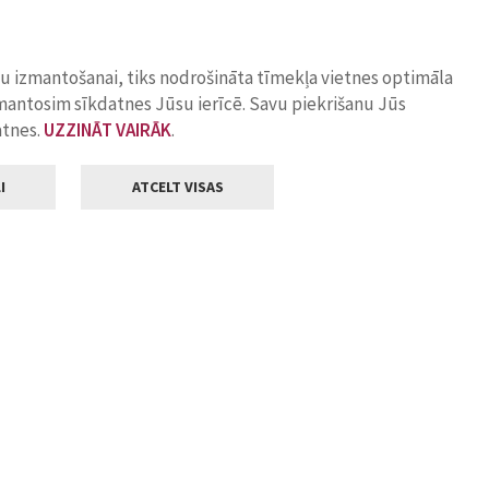
ņu izmantošanai, tiks nodrošināta tīmekļa vietnes optimāla
zmantosim sīkdatnes Jūsu ierīcē. Savu piekrišanu Jūs
atnes.
UZZINĀT VAIRĀK
.
I
ATCELT VISAS
Klientu apkalpošana
ilsētas pašvaldība
Darba laiks
, Jelgava, LV-3001
Pirmdienās
8.00 - 18.00
Otrdienās
8.00 - 17.00
22
Trešdienās
8.00 - 17.00
va.lv