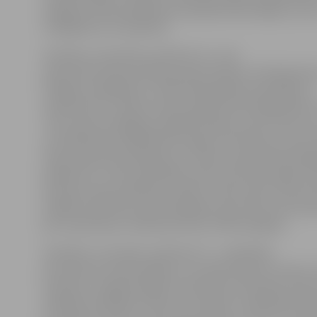
iespēja ne tikai piedalīties lekcijā kā klausītājiem, bet 
izmēģināt šo to praktiski.
Sestdien, 24. janvārī, pulksten 13 – jam
session jeb improvizācijas pamati kopā ar mūziķi grup
Pilnīga» soloģitāristu, elektriskās ģitāras skolotāju un
saksofonistu, lielisku improvizācijas pārzinātāju Mārci 
Jam session iespējams piedalīties gan, ņemot līdzi s
un piedaloties spēlēšanā (bungas un klavieres, kā arī
skaņu aparatūra pieejama uz vietas!), gan kā klausītāj
pasākumu ir vērts apmeklēt visiem, kas vēlas iegūt pr
iemaņas improvizēšanā, jo Mārcis vadīs sesiju soli pa s
iespēju iesaistīties, gan iesācējiem, gan tiem, kam imp
jau ir pazīstama. Interesanti būs arī klausītājiem.
Sestdien, 31. janvārī, pulksten 12 – nodarbība
par dziesmu komponēšanu, ko vadīs dziesmu autors, 
mūziķis ar maģistra grādu mūzikā Ervīns Ramiņš. Šī bū
tikšanās nodarbību ciklā, kura mērķis ir piedāvāt bēr