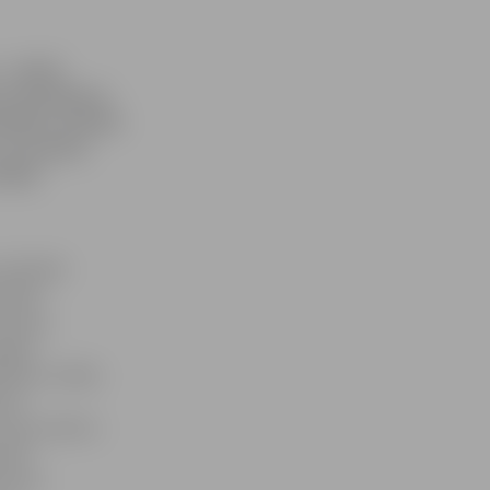
– radoši
s mazināšanai
ūzika, aicināti
5. janvārī,
lvēka
n 19 BJMK
stībā.
Solvita
žģīti
šanās un kāda
urā
tad, ja bērns
nāli
em būs