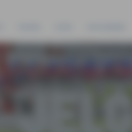
TA
PAŠVALDĪBA
IESTĀDES
KAPITĀLSABIEDRĪBAS