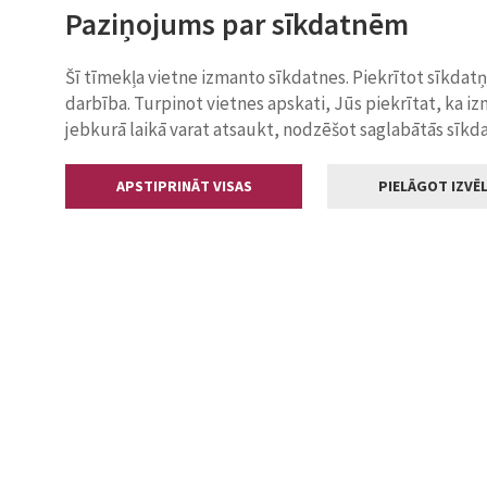
Paziņojums par sīkdatnēm
Šī tīmekļa vietne izmanto sīkdatnes. Piekrītot sīkdat
darbība. Turpinot vietnes apskati, Jūs piekrītat, ka i
jebkurā laikā varat atsaukt, nodzēšot saglabātās sīkd
APSTIPRINĀT VISAS
PIELĀGOT IZVĒL
Kontakti
Jelgavas valstp
Lielā iela 11
+371 630055
pasts@jelga