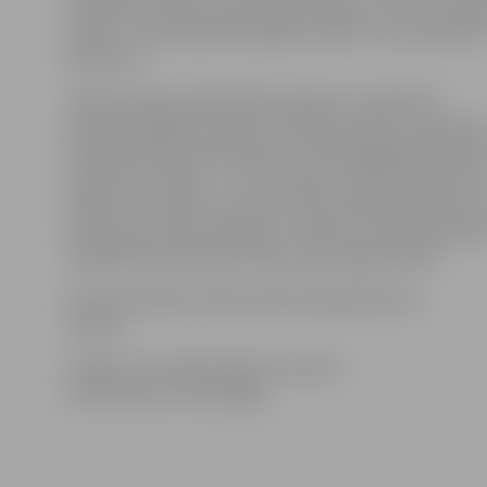
jauniešiem veidot savas kompozīcijas un tās, kuras pa
patiks, tuvāk projekta beigām ierakstīt ar profesionāl
aparatūru.
Tāpat projekta laikā BJMK ziedojumu veidā tiek
pieņemti dažādu formātu mūzikas ieraksti un grāmat
fonobibliotēkas iekārtošanai. Visnoderīgākās grāmatas 
saistītas ar mūziku – notis, teorija, mūzikas literatūra 
tālāk, kā arī tādas, kas varētu būt noderīgas bērniem
mācību procesā, piemēram, vārdnīcas, pasaku grāmat
oriģinālliteratūra gan latviešu, gan angļu valodā.
Visas aktivitātes interesentiem pieejamas bez
maksas.
Projektu finansiāli atbalsta Islande,
Lihtenšteina un Norvēģija.