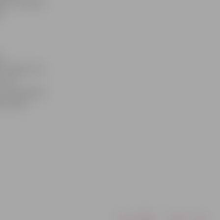
šiem vislabāk
u
as
ir tādas, kas
un tā
 un jauniešiem
as, laba