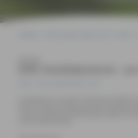
Sākumlapa
Portāla “Jelgavas Vēstnesis” arhīvs
Kultūra
Klausīties
BJMK «Muzikālajā pieturā» – par 
Kultūra
Portāla “Jelgavas Vēstnesis” arhīvs
Arī šogad Bērnu un jauniešu mūzikas klubs (BJMK) turp
bērnu un jauniešu sociālās atstumtības mazināšanai Je
aicināti uz pasākumiem BJMK Dobeles ielā 68. Ceturtdi
nozīmi cilvēka attīstībā.