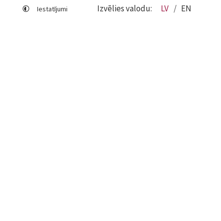
Izvēlies valodu:
LV
EN
Iestatījumi
Lapas karte
Viegli lasīt
Sociālo mediju lietošana
Sīkdatņu izmantošana