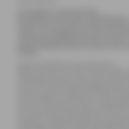
Ritma Gaidamoviča
Arī šogad Bērnu un jauniešu mūzikas
klubs (BJMK) turpinās projektu «Muzikālā pietura 
risinājumi bērnu un jauniešu sociālās atstumtība
Jelgavā», kura laikā jelgavnieki, kuriem interesē m
uz pasākumiem BJMK Dobeles ielā 68. Ceturtdien, 1
pulksten 19 gaidāma lekcija par mūzikas nozīmi ci
attīstībā.
Projekta «Muzikālā pietura» koordinatore Zane
Rožkalna informē, ka ceturtdien, 15. janvārī, pulkste
telpās gaidāma lekcija par mūzikas nozīmi cilvēka attī
Lekciju vadīs mūzikas terapeite ar ilggadēju pieredzi 
Grasmane. Lekcija būs iespēja ielūkoties tajā, kādi sare
procesi vēl slēpjas aiz muzicēšanas un mūzikas klausī
loma tiem var būt indivīda attīstībā un izaugsmē jebk
vecumposmā. Kāpēc vērtīgi nodarboties ar mūziku arī 
vai jaunietis, vai pieaugušais neplāno kļūt par profesio
mūzikā; kāpēc mūzika ir tik lielisks hobijs. Dalībnieki