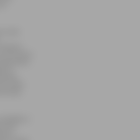
arī
as «Laime
Vasiļevski.
avu instrumentu
 nepieciešamā
am. Šo
aktiskas
olim, dodot
rovizācija
dziedātājs un
s pirmā
niem un