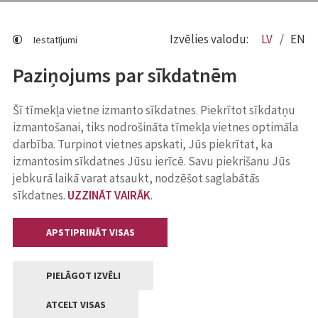
Izvēlies valodu:
LV
EN
Iestatījumi
Paziņojums par sīkdatnēm
Šī tīmekļa vietne izmanto sīkdatnes. Piekrītot sīkdatņu
izmantošanai, tiks nodrošināta tīmekļa vietnes optimāla
darbība. Turpinot vietnes apskati, Jūs piekrītat, ka
izmantosim sīkdatnes Jūsu ierīcē. Savu piekrišanu Jūs
jebkurā laikā varat atsaukt, nodzēšot saglabātās
sīkdatnes.
UZZINĀT VAIRĀK
.
APSTIPRINĀT VISAS
PIELĀGOT IZVĒLI
ATCELT VISAS