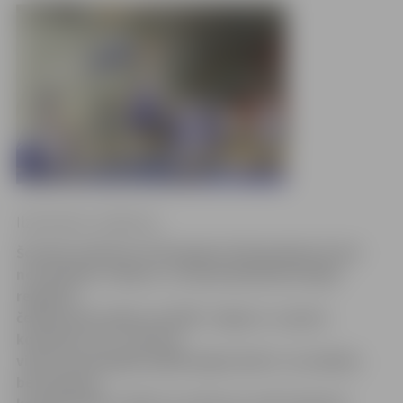
Ilze Knusle-Jankevica
Šovakar pulksten 19 Zemgales Olimpiskajā centrā
norisināsies «Aldaris» Latvijas Basketbola līgas
regulārā
čempionāta spēle, kurā BK «Jelgava» uzņems
komandu «LU». Līdz šim
visās savstarpējās spēlēs jelgavnieki ir uzvarējuši,
bet apzinās,