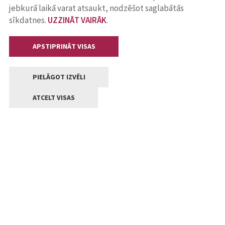
jebkurā laikā varat atsaukt, nodzēšot saglabātās
sīkdatnes.
UZZINĀT VAIRĀK
.
APSTIPRINĀT VISAS
PIELĀGOT IZVĒLI
ATCELT VISAS
Kontakti
Jelgavas valstpilsētas pašvaldība