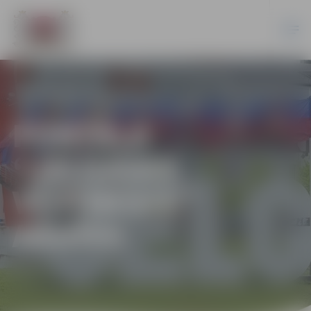
PORTĀLA
“JELGAVAS
VĒSTNESIS”
ARHĪVS