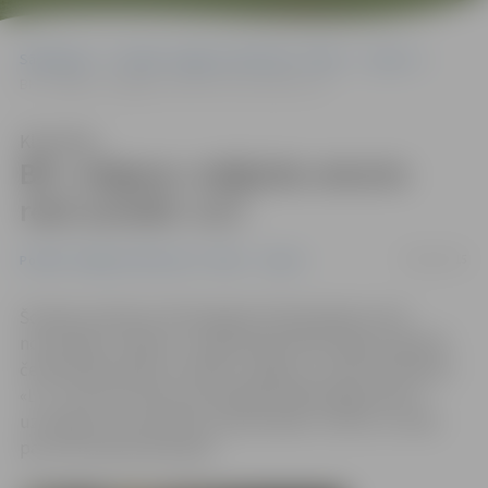
Sākumlapa
Portāla “Jelgavas Vēstnesis” arhīvs
Sports
BK «Jelgava» mēģinās ceturto reizi uzveikt «LU»
Klausīties
BK «Jelgava» mēģinās ceturto
reizi uzveikt «LU»
04/02/2015
Portāla “Jelgavas Vēstnesis” arhīvs
Sports
Šovakar pulksten 19 Zemgales Olimpiskajā centrā
norisināsies «Aldaris» Latvijas Basketbola līgas regulārā
čempionāta spēle, kurā BK «Jelgava» uzņems komandu
«LU». Līdz šim visās savstarpējās spēlēs jelgavnieki ir
uzvarējuši, bet apzinās, ka pretinieks ir sīksts un neko
par velti laukumā nedod.