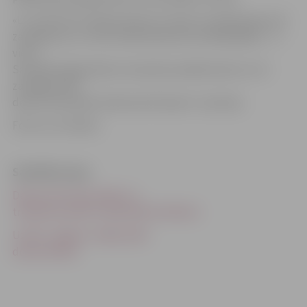
«LU» līdz šim izcīnījusi piecas uzvaras un piedzīvojusi 14
zaudējumus, turnīra tabulā ieņemot priekšpēdējo – 9. –
vietu.
Savukārt jelgavnieki ar astoņiem panākumiem un 12
zaudējumiem
desmit komandu konkurencē ieņem 7. pozīciju.
Foto: no JV arhīva
Saistītās ziņas
Deniss Krestiņins biļeti uz
trešdienas spēli izmaksās 80 cilvēkiem
Uz BK «Jelgava» mājas spēli
dosies dāmas