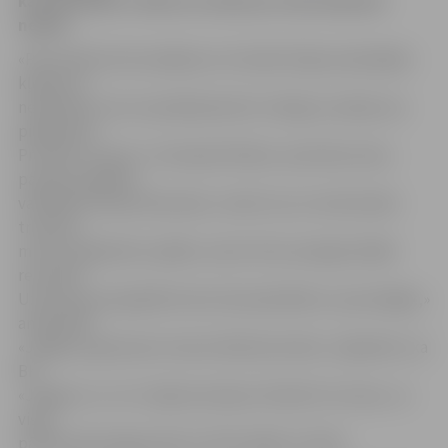
ka pretinieks ir sīksts un neko par velti laukumā
nedod.
«Pēc piedzīvotā zaudējuma Jūrmalā cītīgi izanalizējām
kļūdas un
nepilnības, kas turpmāk jānovērš. Līdzīgs scenārijs nav
pieļaujams.
Protams, ka pret «Jūrmalas/Fēnikss» pietrūka mūsu
pamata saspēles
vadītāja Kristaps Pļavnieks, tomēr viss, ko mēs darām
treniņos,
mums ir jāpielieto spēlēs, tad arī tiks sasniegti labāki
rezultāti.
Uzbrukumos jāspēlē krietni disciplinētāk un pacietīgāk,»
analizē BK
«Jelgava» galvenais treneris Mārtiņš Gulbis. Jāpiebilst, ka
BK
«Jelgava» un «LU» šajā sezonā jau tikušās trīs reizes, un
visās
pārāki bijuši jelgavnieki ar 67:62, 68:63 un 87:62.