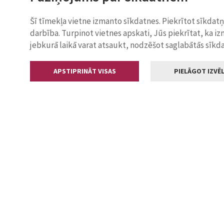
Šī tīmekļa vietne izmanto sīkdatnes. Piekrītot sīkdat
darbība. Turpinot vietnes apskati, Jūs piekrītat, ka i
jebkurā laikā varat atsaukt, nodzēšot saglabātās sīkd
APSTIPRINĀT VISAS
PIELĀGOT IZVĒL
Kontakti
Jelgavas valstp
Lielā iela 11
+371 630055
pasts@jelga