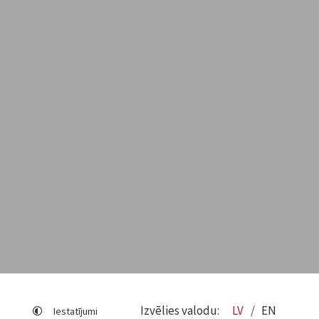
Izvēlies valodu:
LV
EN
Iestatījumi