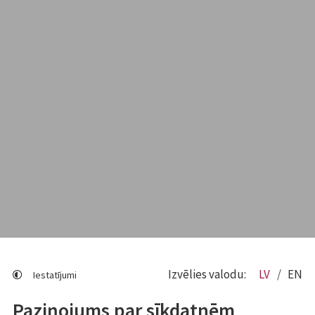
Izvēlies valodu:
LV
EN
Iestatījumi
Paziņojums par sīkdatnēm